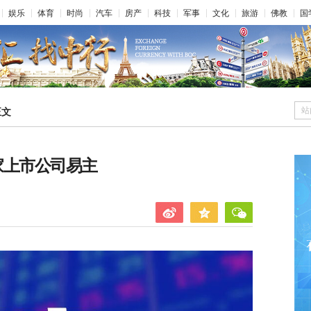
娱乐
体育
时尚
汽车
房产
科技
军事
文化
旅游
佛教
国
站
正文
家上市公司易主