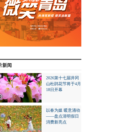
片新闻
2026第十七届井冈
山杜鹃花节将于4月
18日开幕
以春为媒 暖意涌动
——盘点清明假日
消费新亮点