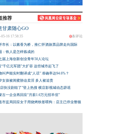
道推荐
意甘肃随心GO
0
-05-16 17:58:35
条评论
怀市长：以酱香为桥，推仁怀酒旅票品牌走向国际
题：铁人是怎样炼成的
七届上海创新创业青年50人论坛
股“千亿元军团”大扩容 这些城市起飞了
物叫声能实时翻译成“人话” 准确率达94.6%？
3岁女孩被闺蜜胁迫卖淫 多人被追责
横店快没剧组了”登上热搜 横店影视城动态辟谣
蒙古一企业再回应“月薪1.6万元招羊倌”
连市监局回应女子用烧烤铁签喂狗：店主已停业整顿