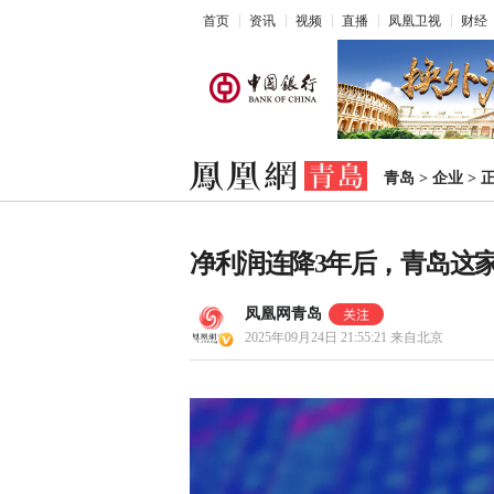
首页
资讯
视频
直播
凤凰卫视
财经
青岛
>
企业
>
净利润连降3年后，青岛这
凤凰网青岛
2025年09月24日 21:55:21
来自北京