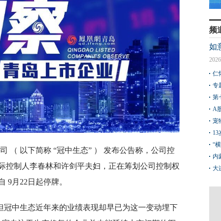
频
如
2026
仁
专
第
A
宠
1
“
 （ 以下简称 “冠中生态” ） 发布公告称，公司控
内
际控制人李春林和许剑平夫妇，正在筹划公司控制权
大
 9月22日起停牌。
但冠中生态近年来的业绩表现却早已为这一变动埋下