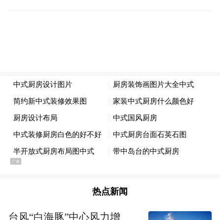
2024年10月，青岛农商行通过股权受让获得
平度惠民村镇银行58.82%的股份，成为新的
主发起行。这一股权转让并非简单的资本运
作，而是山东省推进村镇银行“本省化、本地
化”重组的首次尝试。
此后，青岛农商行耗时近一年完成尽职调
查、风险评估与合并方案设计，最终于2025
年9月获国家金融监督管理总局批复，以“吸
热点新闻
收合并+改建支行”的模式完成整合。
台风“白海豚”中心风力增