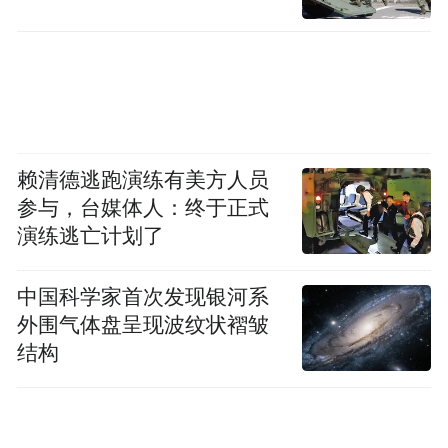
改革提供可复制的样本。
吸收合并并非简单的“大鱼吃小鱼”，其核心
在于平衡各方利益，实现“无缝衔接”。从目
前披露的信息看，此次合并呈现出“客户无
感、风险可控、服务升级”的显著特征。
赖清德逃跑演练有美方人员
参与，台媒体人：终于正式
农村金融改革如何“破立并举”？
演练逃亡计划了
平度惠民村镇银行的解散，是县域金融资源
中国科学家首次发现银河系
优化配置的“新生”，为深化农村金融改革提
外围气体盘呈现波纹状褶皱
供了多重启示：
结构
需知股权重构是风险化解的“牛鼻子”。省外
主发起行的管理半径过长、风险责任不清，