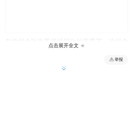
在农村金融改革持续深化的背景下，这起个
点击展开全文
案背后折射出的县域金融机构生存困境与转
举报
型路径，值得观察深思。
齐鲁财研社第1086期
撰文/王梦茹
审校/胡佳敏
15年历程的“生死转折”