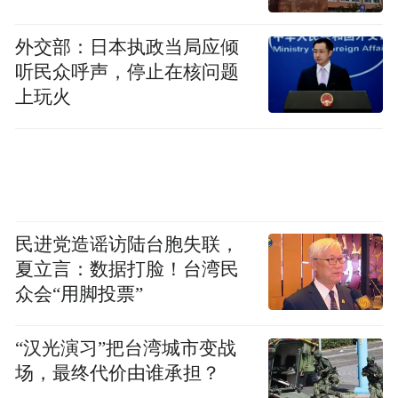
外交部：日本执政当局应倾
听民众呼声，停止在核问题
上玩火
从监管层面看，这是落实农村金融改革的政
策实践。近年来，银保监会多次提出“推动村
民进党造谣访陆台胞失联，
镇银行兼并重组，减少跨省经营”，旨在通过
夏立言：数据打脸！台湾民
优化股权结构降低管理风险。平度惠民村镇
众会“用脚投票”
银行的重组案例，正是通过“本地大行控股
+吸收合并”的模式，实现“风险化解、资源整
“汉光演习”把台湾城市变战
场，最终代价由谁承担？
合、服务升级”的三重目标，为全国村镇银行