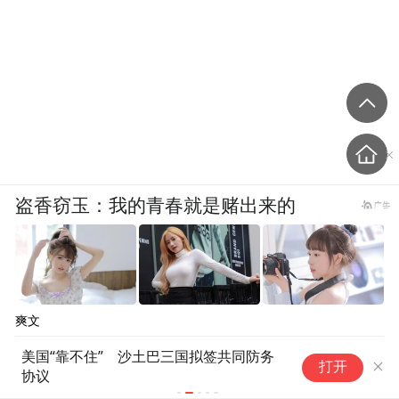
盗香窃玉：我的青春就是赌出来的
爽文
美国“靠不住” 沙土巴三国拟签共同防务
唐
打开
协议
车
管