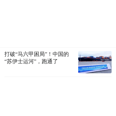
是部分村镇银行陷入困境的根源所在。平度
案例通过“股权转让+本地控股”，实现风险责
任与管理能力的匹配，为同类机构提供了行
之有效的改革路径。
认识服务下沉需要“大银行+小网点”的协同。
打破“马六甲困局”！中国的
大型银行拥有资金、科技和风控优势，但缺
“苏伊士运河”，跑通了
乏县域网点；村镇银行熟悉本地市场，却受
限于资源不足。两者通过合并形成的“互补效
应”，既能提升金融服务的覆盖面，又能确保
服务的专业性和可持续性。
明确客户权益保障是改革的“压舱石”。金融
机构的兼并重组极易引发客户恐慌，平度案