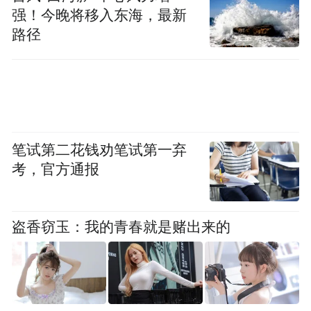
强！今晚将移入东海，最新
一场“双向奔赴”的资源整合
路径
此次合并，是青岛农商行战略下沉与平度惠
民村镇银行风险化解的“双向选择”。
对青岛农商行而言，这是深耕县域市场的关
键落子。2025年上半年，青岛农商行归母净
笔试第二花钱劝笔试第一弃
考，官方通报
利润达21.34亿元，资产规模近5000亿元，个
人客户数量居区域首位。但在县域市场，其
网点覆盖仍存在空白——平度作为青岛面积
盗香窃玉：我的青春就是赌出来的
最大的县级市，拥有138万人口和丰富的农业
资源，却长期缺乏大型银行的深度布局。通
过吸收合并平度惠民村镇银行的13家分支机