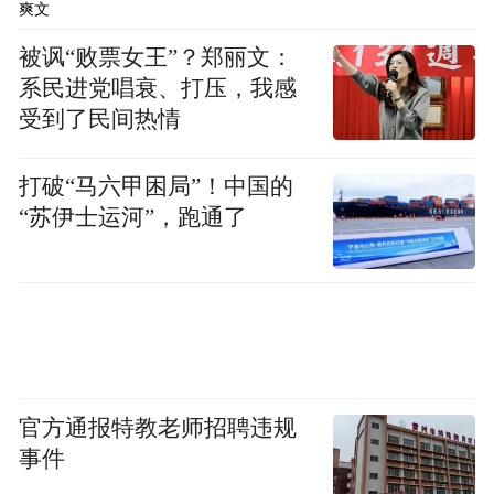
构，青岛农商行得以快速填补这一空白，将
爽文
服务触角延伸至乡镇一级。
被讽“败票女王”？郑丽文：
系民进党唱衰、打压，我感
对平度惠民村镇银行而言，这是化解生存危
受到了民间热情
机的必然选择。作为原省外主发起行控股的
村镇银行，其在资金成本、产品体系等方面
打破“马六甲困局”！中国的
均受限制。并入青岛农商行后，不仅可直接
“苏伊士运河”，跑通了
接入后者的清算系统和风控模型，还能借助
其资本实力补充流动性能，从根本上改善经
营状况。
官方通报特教老师招聘违规
事件