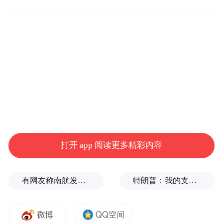
青岛平度惠民村镇银行的命运转折，始于一
次关键的股权变更。
2010年12月，该行由吉林九台农商行作为主
发起行设立，注册资本1.24亿元，定位为服
务平度市“三农”与小微企业的本土金融机
构。截至2024年，其已在平度市设立13家分
支机构，覆盖乡镇及街道，成为当地农村金
打开 app 阅读更多精彩内容
融体系的重要补充。
然而，小型村镇银行普遍面临的“先天不足”
有网友称南航发西梅汁，万米高空上演“厕所争夺战”
特朗普：我的支持率应该是150%
问题逐渐显现。数据显示，截至2024年末，
该行资产负债率高达92.09%，司法案件中金