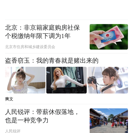
50%、45%、5%。
产融布局的青岛“战略前哨”
北京：非京籍家庭购房社保
个税缴纳年限下调为1年
从石油装备到通信服务，再到盐业加工及储
能，显然鲁花集团的目光并未局限于食品领
北京市住房和城乡建设委员会
域。
盗香窃玉：我的青春就是赌出来的
而作为布局重镇，其在青岛的产业涉及金
融、新能源领域。可以说，青岛是其金融投
资与新兴产业的“战略前哨”。
爽文
作为鲁花集团落地青岛的金融板块，鲁花道
人民锐评：带薪休假落地，
也是一种竞争力
生于2020年2月在青岛注册成立，注册资本20
亿元，对外全资控股山东鲁花商业保理有限
人民锐评