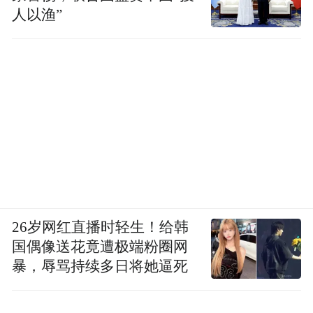
人以渔”
26岁网红直播时轻生！给韩
国偶像送花竟遭极端粉圈网
暴，辱骂持续多日将她逼死