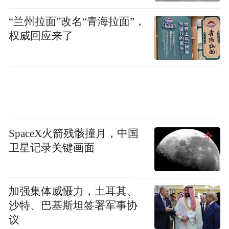
公司、山东鲁花小额贷款有限公司、山东鲁
“兰州拉面”改名“青海拉面”，
花融资租赁有限公司、山东金岭投资管理有
权威回应来了
限公司，还投资多个基金，是孙孟全家族重
要的金融业务投资平台。
SpaceX火箭残骸撞月，中国
卫星记录关键画面
加强集体威慑力，土耳其、
沙特、巴基斯坦签署军事协
议