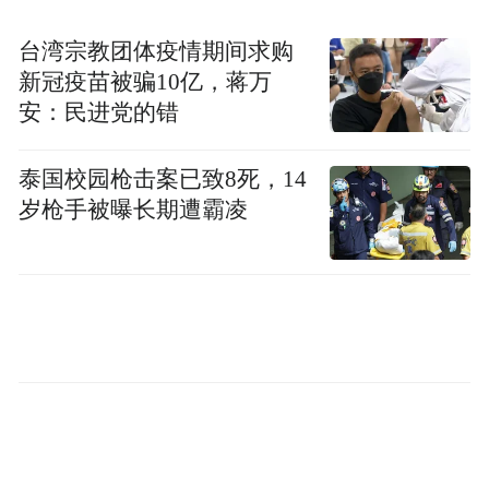
资约1亿元认购963.39万股。
台湾宗教团体疫情期间求购
新冠疫苗被骗10亿，蒋万
安：民进党的错
泰国校园枪击案已致8死，14
岁枪手被曝长期遭霸凌
再往前，2025年12月下旬，北京鲁花道生耗