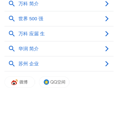
图片来源：鲁花集团官网
通过北京鲁花道生，鲁花集团在近几个月内
密集操盘，斥资近3亿元连续参股三家A股上
市公司。
春节前夕，苏盐井神完成定增发行A股股票
事宜。报告书显示，公司向14名特定对象发
行了1.73亿股股份；发行价格为10.38元/股，
募资总额近18亿元。其中，北京鲁花道生出