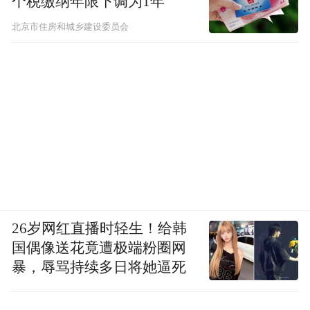
个税缴纳年限下调为1年
北京市住房和城乡建设委员会
26岁网红直播时轻生！给韩
国偶像送花竟遭极端粉圈网
暴，辱骂持续多日将她逼死