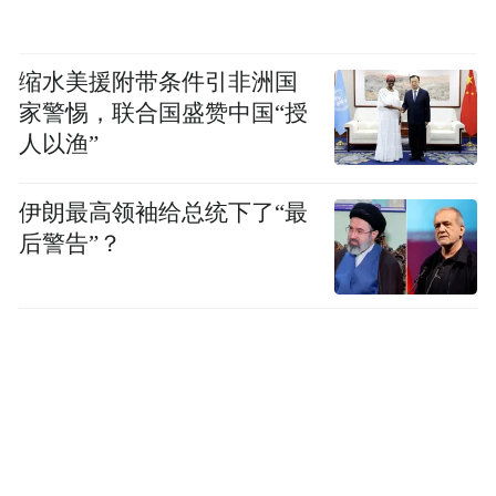
此外，鲁花集团还在青岛布局成立了新能源
业务投资平台——青岛鲁花天顺能源物流有
缩水美援附带条件引非洲国
限公司。
家警惕，联合国盛赞中国“授
人以渔”
公开资料显示，鲁花天顺能源物流成立于
2024年7月，注册资本2亿元，持有新疆大明
伊朗最高领袖给总统下了“最
后警告”？
能源投资有限公司65%的股权。
可以说，无论是金融平台、还是新能源平
台，鲁花集团在青岛的布局，对企业当下经
营发展和未来的前瞻布局均有重要作用。
而随着鲁花集团加速冲刺资本市场，青岛作
为其“战略前哨”的价值将愈发凸显，其在青