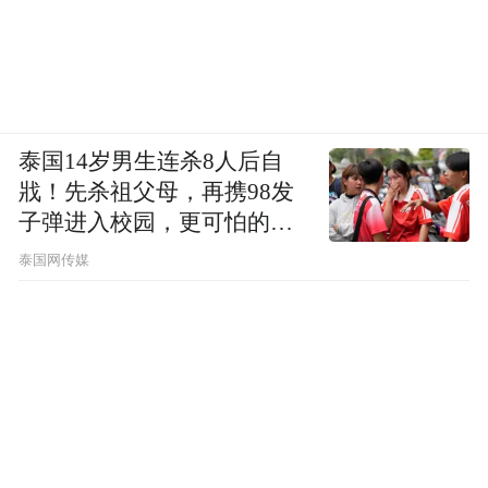
泰国14岁男生连杀8人后自
戕！先杀祖父母，再携98发
子弹进入校园，更可怕的细
节公布了
泰国网传媒