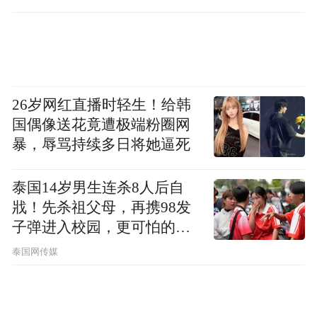
该项目与青岛结缘于2019年5月召开的全球
（青岛）创投风投大会。彼时，在会上了解
26岁网红直播时轻生！给韩
到鲁花有涉足金融领域的意向后，青岛方面
国偶像送花竟遭极端粉圈网
迅速与企业展开对接。次年2月，实缴资本20
暴，辱骂持续多日将她逼死
亿元的鲁花道生资本投资有限公司完成工商
注册，正式落户金家岭金融区。
泰国14岁男生连杀8人后自
戕！先杀祖父母，再携98发
根据彼时报道，鲁花集团未来还将在青岛再
子弹进入校园，更可怕的细
节公布了
投资设立融资租赁公司、商业保理公司、小
泰国网传媒
额贷款公司、财务公司、贸易公司等多个主
体，预计投资总额超过80亿元。