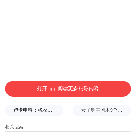
棋局？
豪掷3亿元，狂买A股！
鲁花道生（北京）企业管理发展有限公司
（以下简称“北京鲁花道生”）是鲁花集团在
资本市场的最新“触角”。
公开资料显示，北京鲁花道生成立于2024年
10月，注册资本1000万元。公司系山东鲁花
打开 app 阅读更多精彩内容
投资有限公司全资子公司，后者为山东鲁花
控股集团全资子公司，而鲁花控股正是鲁花
卢卡申科：将农忙季节不好好干活的人都发配边疆充军！
女子称丰胸术9个月后确诊乳腺癌，医美机构：手术不可能引发癌症，建议走司法途径
集团的控股股东。