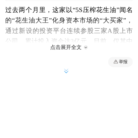
过去两个月里，这家以“5S压榨花生油”闻名
的“花生油大王”化身资本市场的“大买家”，
通过新设的投资平台连续参股三家A股上市
公司，累计投入资金达3亿元。目前，仅其中
点击展开全文
一笔投资的浮盈已超2000万元。
举报
青岛是鲁花集团布局的重要区域之一，其在
青岛设立的鲁花道生集团有限公司（以下简
称“鲁花道生”）、青岛鲁花天顺能源物流有
限公司，触角已延伸至金融及新能源领域。
一系列密集的资本运作，究竟是上市前的“财
务探路”，还是意在布局一盘更大的产业协同