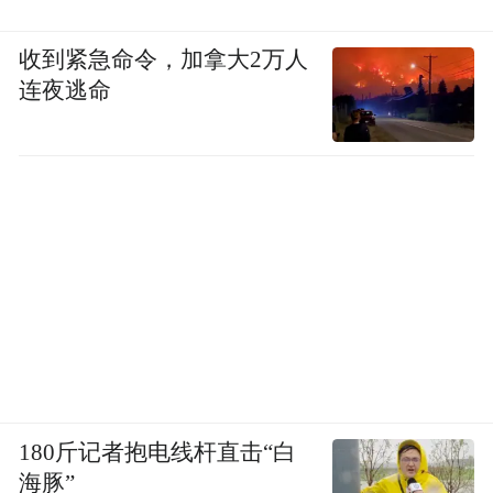
5月1日-3日，9:00-18:00 18:30闭馆
收到紧急命令，加拿大2万人
连夜逃命
5月4日，9:00-15:30 16:00闭馆
票务服务
官方票务平台：
微信公众号、小程序 “青岛国际车展”
媒体及专业观众日门票
45元/张，4月29日-5月4日单次可用。
180斤记者抱电线杆直击“白
海豚”