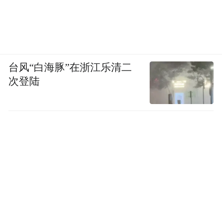
停车指引
会展中心东门、南门观众停车区：
台风“白海豚”在浙江乐清二
位于青岛国际会展中心东广场、南B广场，入
次登陆
口在云岭路和苗岭路，小型车4元/小时。
国信金融中心停车区：
可由仙霞岭路入口进入，门口有导示。
金家岭学校观众停车区：
可由云岭路入口进入，门口有导示。