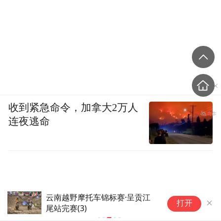
收到紧急命令，加拿大2万人
连夜逃命
云南越野摩托车锦标赛·呈贡江
【网通社快
打开
尾站完赛(3)
规：上路须
罚款170欧