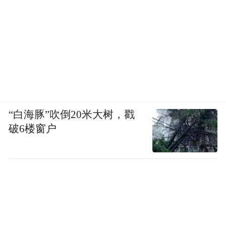
全新奇瑞QQ3 EV、上汽大众ID.ERA 9X、广
汽埃安N60、乐道L80、岚图泰山X8、全新宝
马7系、智界V9、华境S……五月的崂山将化
身科技秀场，年度汽车盛会，怎能没有你的
参与？
“白海豚”吹倒20米大树，戳
破6楼窗户