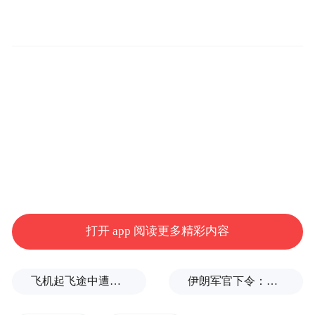
打开 app 阅读更多精彩内容
飞机起飞途中遭雷击！航班滞留3小时临时换机
伊朗军官下令：如果美军踏上我国领土，就砍掉他们脚！