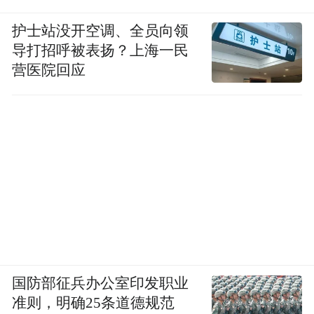
观众车辆9:00后开始进入展馆内停车区域。
护士站没开空调、全员向领
导打招呼被表扬？上海一民
“特别声明：以上作品内容(包括在内的视频、图片或音
营医院回应
频)为凤凰网旗下自媒体平台“大风号”用户上传并发
布，本平台仅提供信息存储空间服务。
Notice: The content above (including the videos,
pictures and audios if any) is uploaded and posted
by the user of Dafeng Hao, which is a social media
platform and merely provides information storage
space services.”
国防部征兵办公室印发职业
准则，明确25条道德规范