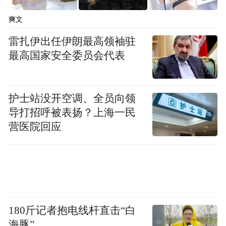
领克、212等品牌共绘自主品牌盛景。
爽文
合资与进口方面，上汽大众、别克、福特汽
雷扎伊出任伊朗最高领袖驻
车、广汽丰田、长安马自达、广汽本田、东
最高国家安全委员会代表
风日产、东风本田、一汽丰田、金标大众均
携最新产品车型亮相。
护士站没开空调、全员向领
此外，林肯、一汽奥迪、宝马、MINI、凯迪
导打招呼被表扬？上海一民
营医院回应
拉克、沃尔沃、上汽奥迪、雷克萨斯、罗伦
士、维努斯、傲旋、克慕勒、凌际等豪华及
商务品牌也将在这个五一与您见面。
180斤记者抱电线杆直击“白
海豚”