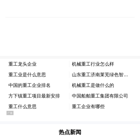
超强阵容一触即发
新能源汽车展示规模超六成
本届展会，
。小
米汽车、比亚迪、仰望、腾势、方程豹、
iCAR、岚图、智己、阿维塔、鸿蒙智行、理
想、广汽埃安、深蓝汽车、长安启源、红旗
天工、零跑、乐道、小鹏、极狐、猛士、魏
牌新能源、smart……紧扣新能源、智能化、
网联化趋势，本届展会汇聚当下最前沿的辅
热点新闻
助驾驶、智能座舱、人车交互等汽车科技，