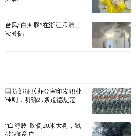
台风“白海豚”在浙江乐清二
次登陆
科技新车，从北京到青岛
北京车展开幕在即，4月29日，青岛接力，众
国防部征兵办公室印发职业
多首发车型也将从北京来到青岛，迎来山东
准则，明确25条道德规范
区域的首次亮相。
“白海豚”吹倒20米大树，戳
破6楼窗户