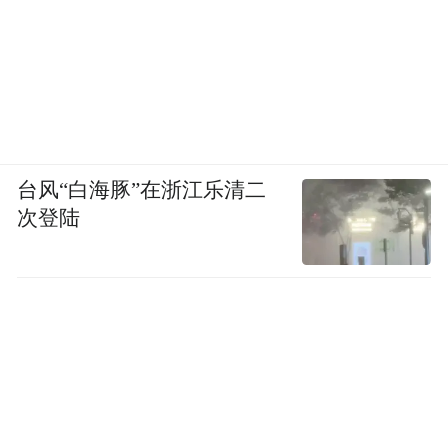
网红车模近距离互动
国际大展，五一狂欢，怎么少得了养眼车
模？往届的网红车模空降，让现场观众围观
尖叫，引爆氛围。2026青岛国际车展，除了
台风“白海豚”在浙江乐清二
各大品牌展台的数百位一线车模，组委会还
次登陆
特别邀请了多位顶流网红亮相。锁定官微，
名单即将揭晓！