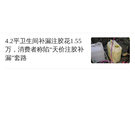
机车文化节同期举办
本届青岛国际车展恰逢“五一”小长假，为丰
4.2平卫生间补漏注胶花1.55
富广大观众朋友的逛展体验，同期，“2026青
万，消费者称陷“天价注胶补
岛国际机车文化节”也将于五号馆躁动登场。
漏”套路
张雪、川崎、五羊本田、春风、钱江、无
极、标致、奔达、升仕、凯越等机车品牌将
齐聚青岛国际会展中心，无论是炫酷越野还
是城市通勤或者经典复古，一站式满足你！