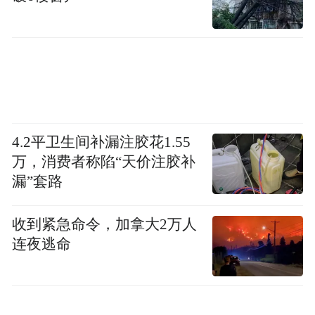
“9分钟即可从10%充至97%”，比亚迪闪充系
4.2平卫生间补漏注胶花1.55
列车型将于现场发布。此外，比亚迪还将于
万，消费者称陷“天价注胶补
五号馆室外展区设置科技街区，动态展示“腾
漏”套路
势易三方泊车表演”“腾势易四方泊车表演”
“仰望U8易四方横移泊车辅助、原地调掉头表
收到紧急命令，加拿大2万人
演”“方程豹灵鸢车载无人机表演”。
连夜逃命
新一代小米SU7、长城H10、全新理想L9、
零跑D19、一汽奥迪全新A6L、比亚迪大唐、