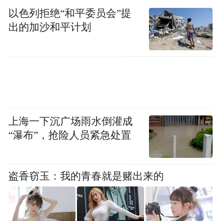
全场景需求一站式满足。
以色列拒绝“和平委员会”提
出的加沙和平计划
上海一下沉广场雨水倒灌成
“瀑布”，抢险人员紧急处置
吉利、长安、奇瑞、长城集结旗下全系列品
盗香窃玉：我的青春就是赌出来的
牌车型集团化亮相，与一汽红旗、一汽奔
腾、广汽传祺、上汽通用五菱、宝骏汽车、