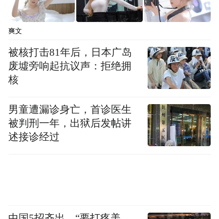
爽文
被核打击81年后，日本广岛
废墟旁响起抗议声：拒绝拥
核
男童遭漏诊身亡，首诊医生
被判刑一年，出狱后发帖讲
述接诊经过
中国5招齐出，“要打疼美