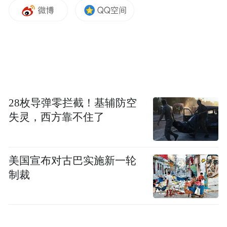
活动期间，校园处处涌动爱心暖流。学校提
前周密统筹、精细部署，全面做好场地布
置、流程引导、健康科普、秩序维护等各项
保障工作，为献血活动的顺利开展保驾护
航。广大师生积极响应号召、踊跃参与，主
28枚导弹零拦截！基辅防空
失灵，西方靠不住了
动咨询献血常识与注意事项，严格按照流程
完成信息登记、血压测量、血液检测、爱心
献血等环节。大家纷纷挽起衣袖，以滚烫热
美国宣布对古巴实施新一轮
血传递人间温情，用实际行动诠释新时代青
制裁
年的责任与担当，让雷锋精神在校园沃土上
落地生根、开花结果。