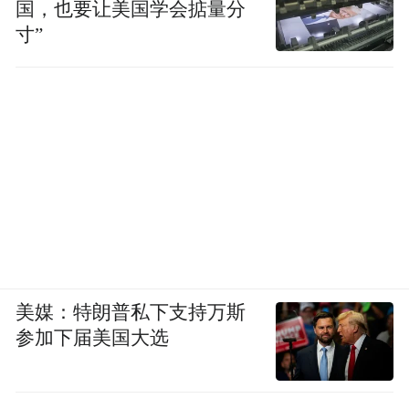
国，也要让美国学会掂量分
寸”
下一步，青岛工学院将持续深耕志愿服务体
系建设，常态化开展各类公益实践活动，持
续引导广大青年学子传承雷锋精神、厚植奉
献情怀，以青春之力践行公益使命，用实际
行动书写新时代青年学子的温暖答卷。
来源：青岛市中心血站、胶州献血服务部
美媒：特朗普私下支持万斯
参加下届美国大选
“特别声明：以上作品内容(包括在内的视频、图片或音
频)为凤凰网旗下自媒体平台“大风号”用户上传并发
布，本平台仅提供信息存储空间服务。
Notice: The content above (including the videos,