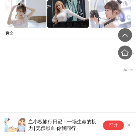
爽文
中国5招齐出，“要打疼美
市民想进爱心献血屋躲雨被拒？
献
打开
官方通报
忻
国，也要让美国学会掂量分