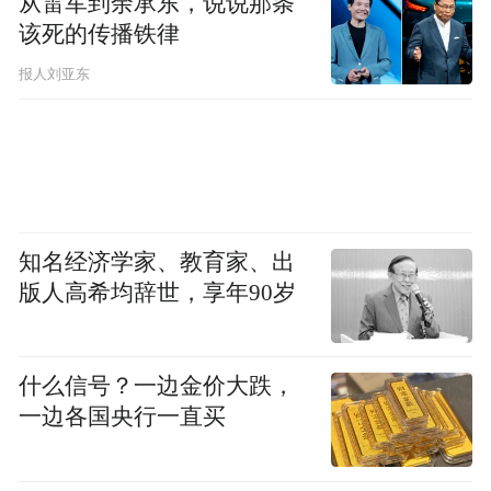
从雷军到余承东，说说那条
该死的传播铁律
报人刘亚东
知名经济学家、教育家、出
版人高希均辞世，享年90岁
此次无偿献血公益活动成果斐然、意义非
凡。742人、22.82万毫升不只是一个数字，
什么信号？一边金价大跌，
一边各国央行一直买
而是一滴滴赤诚热血汇聚成的生命暖流，正
为临床急需血液救治的患者筑起坚实的生命