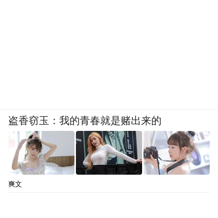
pictures and audios if any) is uploaded and posted
by the user of Dafeng Hao, which is a social media
platform and merely provides information storage
space services.”
盗香窃玉：我的青春就是赌出来的
爽文