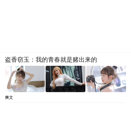
象，而是被认真对待的“发展变量”，青年也
从一个模糊的统计群体，变成了可以共同执
笔的叙事主体。
从另一个角度来说，这恰与市南区“构建一个
更具包容性、更富创造力、更显国际范的一
盗香窃玉：我的青春就是赌出来的
流营商环境”目标形成共振。
因此，市南区在以细致服务接住青年创新创
业一腔热忱的背后，既传递出了力挺青春经
济发展的鲜明信号，同时也是其持续优化营
爽文
商环境的生动缩影。
生态营造，投资于人的市南打法