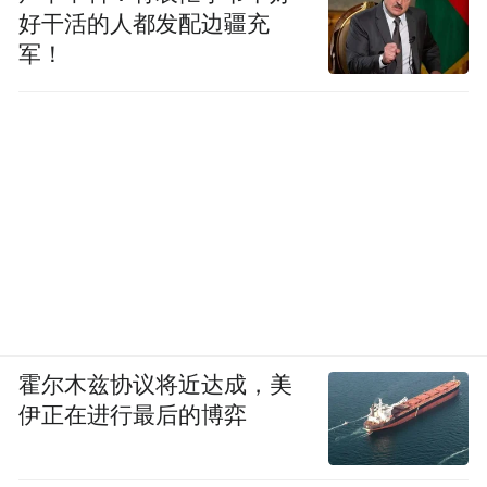
提振消费、投资于人、保障民生等方面”。
好干活的人都发配边疆充
军！
显然，投资于人已成为连接经济发展与民生
改善的关键纽带，而市南区也通过自身的率
先垂范，以“青春经济”为支点，尝试撬动关
乎长远发展的澎湃动能。
毕竟，青春经济的本质，就是青年成长、城
市发展、经济转型的同频共振。
这是一场关于“重塑”的战役。在这条路上，
市南区不仅在为自己寻找突围之路，更为我
霍尔木兹协议将近达成，美
国众多面临转型寄予的中心城区，提供了一
伊正在进行最后的博弈
个可复制、可借鉴的“老城新生”样本。