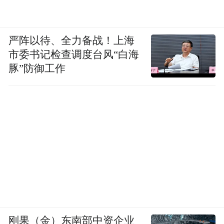
发展友好型城区建设紧密绑定，通过一系列
实实在在的举措，营造出适宜青春经济发展
的生态，并让青春经济持续赋能城市发展。
严阵以待、全力备战！上海
市委书记检查调度台风“白海
向文化端积累沉淀，依托自身深厚的文化底
豚”防御工作
蕴，市南区将青春潮流与地域文脉、人文底
蕴相融，用文化为热度赋值、用内涵为流量
续航。
如何推动二者更加自然地结合？市南区借助
城市更新破题——以空间的重塑，激发区域
经济活力。
中山路历史城区便是空间活化赋能青春经济
刚果（金）东南部中资企业
的典型，其独特作用在于成功打破了物理空