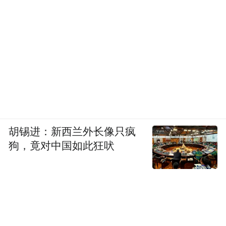
图片来源：市南声音
在中山路创业街区，市南区全市首创“街区创
业生态圈”，升级打造三江里“创业里院”、银
胡锡进：新西兰外长像只疯
鱼巷“创业小巷”等平台载体，为青年创新创
狗，竟对中国如此狂吠
业提供优渥土壤，截至今年3月已入驻青年人
才创业实体达200余家。
这些在历史城区次第生长的特色小店，为中
山路历史街区常态化繁荣带来加持同时，也