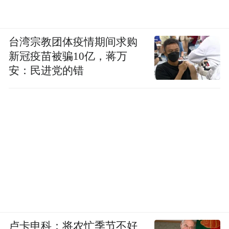
而这样以“人气流量”换“消费留量”的做法，
正点出了市南区发力青春经济的题中应有之
义：年轻人就是创新力、消费力，是城市的
台湾宗教团体疫情期间求购
未来，只有服务好年轻人，让年轻人生活得
新冠疫苗被骗10亿，蒋万
更好、更愿意留下来，才能为城市创造更多
安：民进党的错
价值。这是发展青春经济的关键。
更进一步来说，眼下市南区着力促成城市更
新与青春经济的深度融合，亦是对“投资于
人”的精准点题。
党的二十届四中全会指出，“坚持惠民生和促
消费、投资于物和投资于人紧密结合”；今年
政府工作报告则进一步强调，“更加注重支持
卢卡申科：将农忙季节不好