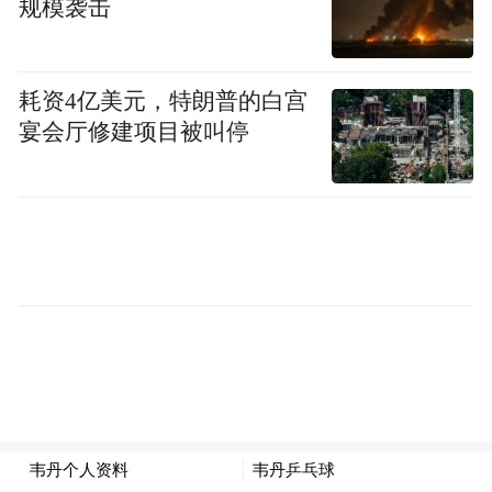
规模袭击
同步发力，才能真正促进青年与城区发展双
向奔赴。
耗资4亿美元，特朗普的白宫
宴会厅修建项目被叫停
作为青岛的主城区，市南区发展“青春经
济”，确实有理由自信。
众所周知，青春经济的核心，是青年对个性
化、沉浸式、社交化体验的极致追求，而市
南区出众的自然禀赋，让其天然便不乏吸引
青年的“流量入口”。