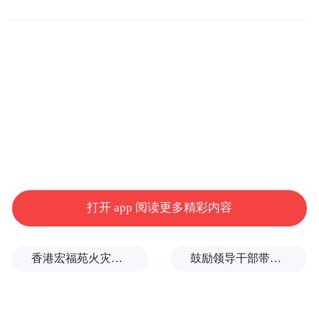
起来的“发展变量”，由年轻一代催生的青春
经济，已然转化为不可小觑的经济发展新动
能。
产业支撑，延展青春产业的半径
什么是青春经济？
今年全国两会期间，共青团中央在《关于培
打开 app 阅读更多精彩内容
育和发展“青春经济”，为高质量发展注入新
动能的提案》中指出，青春经济是以青年为
香港宏福苑火灾跨部门调查最终报告：大火或由烟头引起
鼓励领导干部带头休假之后又撤回文件，到底什么意思嘛？
创新创业主体和核心消费客群，以满足青年
成长发展需要和美好生活需求为主要目标，
包括但不限于潮玩文创类、兴趣圈层类、体