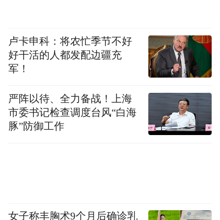
无论是首店经济还是夜经济，都是吸引青年
的重要消费场景，而以这两类消费场景为代
表的消费业态创新，正是青春经济的核心抓
卢卡申科：将农忙季节不好
手。
好干活的人都发配边疆充
军！
从这个角度来说，市南区通过自身深厚的产
业底蕴，形成了吸引更多青年人才集聚的抓
严阵以待、全力备战！上海
手，而随着越来越多的青年纷至沓来，也将
市委书记检查调度台风“白海
豚”防御工作
助力市南区持续延展其青春产业发展半径。
政策托举，稳稳接住青年的热忱
面对大有可为的青春经济，一座城市该如何
抢抓机遇，推动其发展壮大？
女子称丰胸术9个月后确诊乳