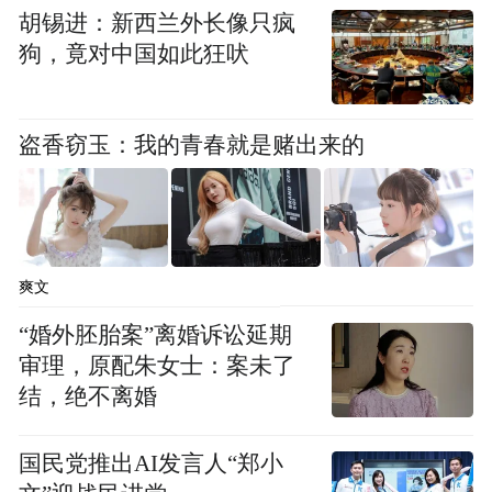
更值得一提的是，早在2022年，市南区便已
胡锡进：新西兰外长像只疯
入选全国青年发展型县域试点名单，这也从
狗，竟对中国如此狂吠
侧面彰显了市南区对于青年人群的极大吸引
力。
盗香窃玉：我的青春就是赌出来的
当然，青春经济并非空中楼阁，关键还是要
有产业支撑，而在这一方面，市南区同样拥
有极大的优势。
爽文
立足区域现代服务业占比超90%的集聚优
“婚外胚胎案”离婚诉讼延期
势，市南区加快构建“1+6+1”主导+创新产业
审理，原配朱女士：案未了
体系，做大做强总部经济，提质发展数字经
结，绝不离婚
济、现代金融、高端商务、时尚消费、航运
贸易、文化旅游六大主导产业，打造一批新
国民党推出AI发言人“郑小