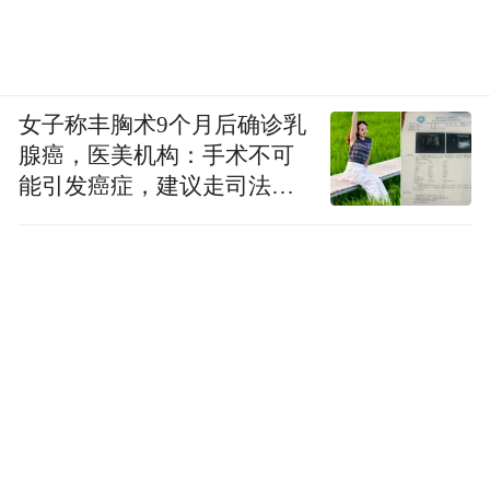
深耕方得长久，是行稳致远的坚实起点。”
当然，一个个“点”想要编织成“面”，离不开
“线”的串联作用，而深谙强化政策供给、资
女子称丰胸术9个月后确诊乳
腺癌，医美机构：手术不可
源对接、服务保障重要性的市南区，也在启
能引发癌症，建议走司法途
动仪式上正式发布了《市南区青春小店・赋
径
能计划实施方案》（以下简称《实施方
案》），明确将以“青春小店”为抓手激活城
区街巷烟火气、凝聚青年创新活力，构建“寻
访挖掘—宣传赋能—能力提升—品牌评选”的
服务体系。
细观之，在此番发布的《实施方案》中，市
南区精准聚焦到了青年人群创业的一系列痛