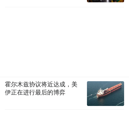
南区正努力建成一刻钟便民生活圈和一刻钟
中医药服务圈。
既然已经有了相关实践基础，发展“青春小
店”便显得水到渠成。
让青年策马奔腾，让青年在市南更有为。在
市南区，一众朝气蓬勃、脑洞十足的青年主
理人，怀揣热忱与创意深耕经营，将心中热
霍尔木兹协议将近达成，美
爱化作烟火生意，把方寸小店装点成街头别
伊正在进行最后的博弈
致风景。
在市南区“青春小店·赋能计划”启动后不久，
首批15家市南区“青春小店”便在经过一系列