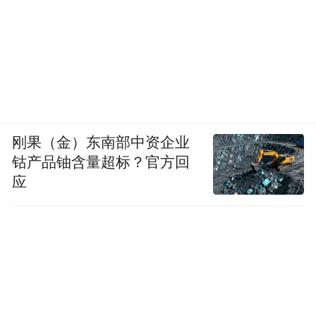
严格挑选后正式确定，其中既有咖啡、料理
等格调雅致的餐饮店铺，也有手作、书店等
文创店铺。
而在各类“青春小店”遍地开花、蓬勃生长的
背后，一张涵盖市南全域的“青春经济”网络
刚果（金）东南部中资企业
就此成型，既为城市发展注入了源源不断的
钴产品铀含量超标？官方回
年轻力量，也让市南区的烟火气息愈发浓郁
应
鲜活。
正如市南区委书记王锋所说：“小店承载发展
之重，是赋能区域的重要支撑；小店蕴藏青
年之力，展现创新创造的蓬勃朝气；小店拥
有广阔之势，是成就梦想的实践平台；小店