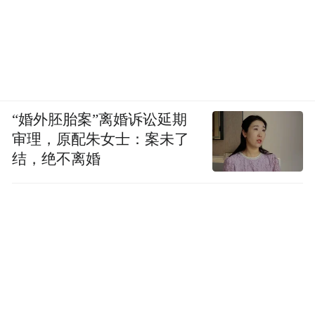
成为激活区域消费引擎的强劲驱动力。
石头菌的手作店系市南区首批15家“青春小
店”之一，在这里，“90后”主理人武君岩将岛
城地标创作为拟人化的徽章、插画、便携小
“婚外胚胎案”离婚诉讼延期
摆件等作品，店内人气十足，吸引不少青年
审理，原配朱女士：案未了
游客前来购买。“我之前就在社交平台上刷到
结，绝不离婚
了这家店的文创，当时就被种草了，这次正
好借着来青岛玩的机会到这里打卡，商家手
作确实很有纪念意义，我准备买一些带回去
送给朋友！”从上海来青岛游玩的王女士一边
挑选着商品，一边开心地说道。