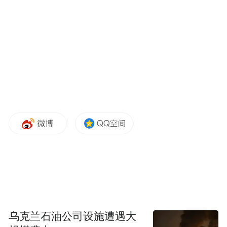
验社交类、健康生活类、知识赋能类、数字
娱乐类的经济活动。
换言之，作为一种关系时代文化变迁、年轻
人消费心理变化、青年审美偏好与产业发展
深度相互影响的经济现象，青春经济一头系
着消费端、一头连接供给侧，已成为激发创
新创业活力、培育经济新优势的重要引擎。
复旦大学经济学院调研显示，2024年中国“青
春经济”市场规模已达4.3万亿元，在新消费
赛道中占比高达68%。不过，面向这一规模
达到万亿的新蓝海，一座城市想要稳稳接住
乌克兰石油公司设施遭遇大
这波红利并不容易，只有在消费端与供给侧