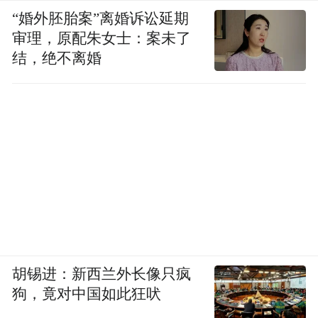
点和难点。
“婚外胚胎案”离婚诉讼延期
审理，原配朱女士：案未了
酒香也怕巷子深。对一家“青春小店”而言，
结，绝不离婚
如何在短时间内提升自身知名度至关重要。
对此，市南区给出的“解法”是：建立区级媒
体矩阵宣传、青年打卡探店推广以及典型故
事挖掘等多元宣传体系，进一步提升小店曝
光度。
青春小店的故事，正是始于一个个鲜活的个
体，而让“主理人”站到“C位”，聚合起更大的
流量，才能更好地激发出品牌传播的势能。
胡锡进：新西兰外长像只疯
狗，竟对中国如此狂吠
当然，青年创业需要的不仅是知名度，更是