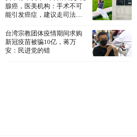
显然，这需要一套“懂青年”的政策体系，要
腺癌，医美机构：手术不可
能引发癌症，建议走司法途
覆盖青春经济发展的各个关键环节，精准承
径
接青年的发展诉求，让他们在城市中发展得
台湾宗教团体疫情期间求购
有底气、无顾虑。
新冠疫苗被骗10亿，蒋万
安：民进党的错