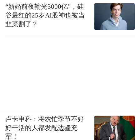
“新婚前夜输光3000亿”，硅
谷最红的25岁AI股神也被当
韭菜割了？
今年4月，市南区正式启动“青春小店・赋能
计划”，标志着市南青年创业服务与“青春经
济”培育迈入新阶段。
市南区之所以重视“青春小店”发展，有一个
大背景值得关注。在此前多部门联合印发的
《意见》中，便明确提到：“结合15分钟生活
圈建设，鼓励‘青春小店’等发展”。
这与市南区的发力方向相契合。毕马威发布
卢卡申科：将农忙季节不好
的《青岛市南区消费零售行业观察》报告显
好干活的人都发配边疆充
示，围绕优化“最后一公里”的消费供给，市
军！