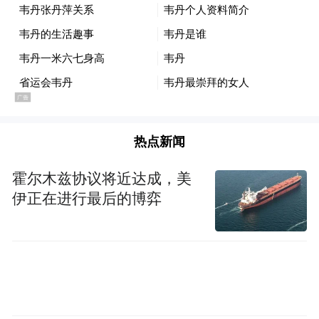
热点新闻
作为青岛文旅资源的核心区域，市南区坐拥
霍尔木兹协议将近达成，美
栈桥、八大关、小青岛、奥帆中心等知名景
伊正在进行最后的博弈
点，以及汇泉湾、太平湾等“世界最美海湾”
资源，在网红打卡与体验经济风靡年轻群体
的当下，这些流量入口无疑为市南区吸引年
轻人下好了先手棋。