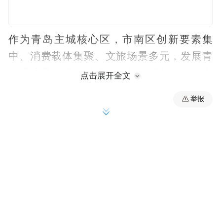
作为青岛主城核心区，市南区创新要素集
中、消费载体集聚、文旅场景多元，发展青
春经济具有得天独厚的优势。近年来，市南
点击展开全文
区把青年发展摆在突出位置，全力建设青年
举报
发展友好型城区，并在今年4月正式启动“青
春小店・赋能计划”，意欲通过构建全链条服
务体系，进一步强化区域青春经济发展效
能。
而市南区将青春经济推向“C位”的用意也不难
理解——当年轻人的选择不再只是被观察的
现象，而是由产业、政策、生态等相互支撑