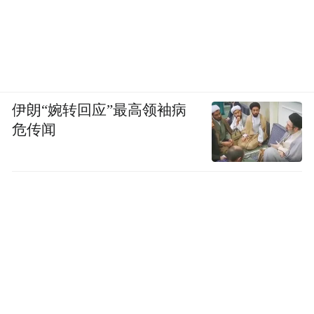
键。酒店建设、森林环境生态修复、码头工
程相继招标落地，社区建设工程齐头并进。
而南屯码头建设最终指向的，正是竹岔岛的
整体开发。
伊朗“婉转回应”最高领袖病
危传闻
2025年，西海岸新区出台《关于进一步繁荣
文化和旅游消费加快建设旅游强区的行动方
案（2025-2027）》，其中“海洋旅游提质行
动”明确提出构建“陆海联动”新格局，新建、
改扩建南屯、竹岔岛等陆岛交通码头，积极
融入山东半岛海上游和“海上看青岛”旅游航
线。