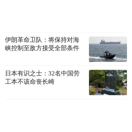
2020年，竹岔岛被列为首批海上旅游活动区
伊朗革命卫队：将保持对海
域，并开启保护性开发探索。
峡控制至敌方接受全部条件
在《青岛市旅游品质提升三年攻坚行动方
日本有识之士：32名中国劳
案》中，青岛明确提出，要加快竹岔岛、灵
工本不该命丧长崎
山岛、小管岛等海岛旅游开发，打造海岛旅
游新样板。竹岔岛的开发建设，被赋予“样
板”意义，通过高端业态提升旅游能级，为其
他岛屿开发提供经验。
2025年以来，竹岔岛旅游开发建设按下快进