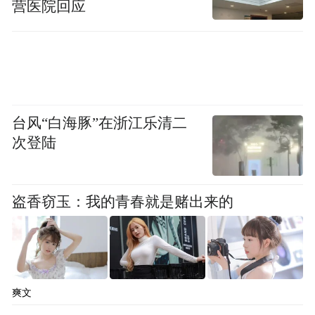
营医院回应
台风“白海豚”在浙江乐清二
次登陆
盗香窃玉：我的青春就是赌出来的
招标公告显示，南屯码头工程将新建防波堤
形成掩护良好的环抱式港池，建设东防波
堤、南防堤（内侧岸壁兼码头）、西防波
爽文
堤、北突堤、内突堤，接岸栈桥及接陆平台