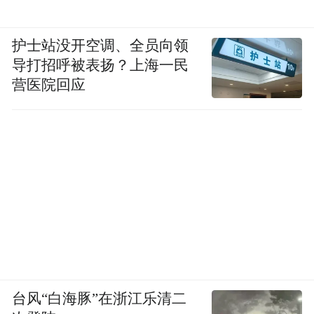
从这个意义上说，南屯码头工程的建设和推
进，为青岛“陆海联动”战略拼图，补上了关
护士站没开空调、全员向领
键一块。
导打招呼被表扬？上海一民
营医院回应
可以预见，伴随着南屯码头的建成，将有效
补充青岛海上旅游业态的短板，并有望承接
和分流持续增长的海洋旅游客流量，为“海上
看青岛”提供坚实支撑。
“特别声明：以上作品内容(包括在内的视频、图片或音
频)为凤凰网旗下自媒体平台“大风号”用户上传并发
布，本平台仅提供信息存储空间服务。
Notice: The content above (including the videos,
pictures and audios if any) is uploaded and posted
台风“白海豚”在浙江乐清二
by the user of Dafeng Hao, which is a social media