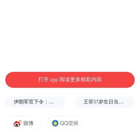
作为竹岔岛高端定制休闲度假岛项目的岸上
接驳枢纽，南屯码头工程的启动不仅意味着
竹岔岛开发进入实质推进阶段，更标志着青
岛海岛旅游正从“海岸观光”向“陆海联动、全
域深耕”迈出关键一步。
打开 app 阅读更多精彩内容
伊朗军官下令：如果美军踏上我国领土，就砍掉他们脚！
王菲57岁生日当天，谢霆锋隔空说3次生日快乐