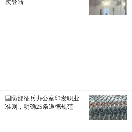
platform and merely provides information storage
次登陆
space services.”
国防部征兵办公室印发职业
准则，明确25条道德规范