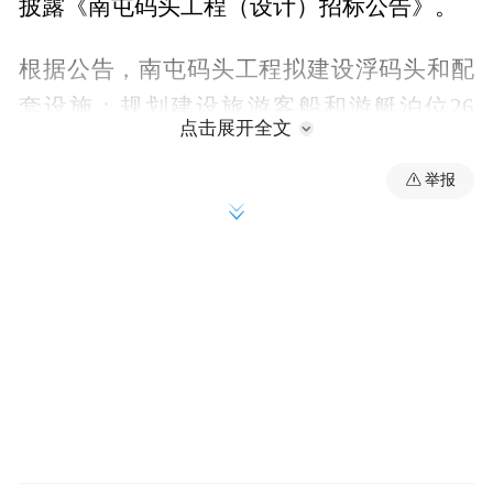
披露《南屯码头工程（设计）招标公告》。
根据公告，南屯码头工程拟建设浮码头和配
套设施；规划建设旅游客船和游艇泊位26
点击展开全文
个；港池水域面积约4.87万平方米，能承载
2000吨级及以下客船和50m及以下游艇靠
举报
泊。