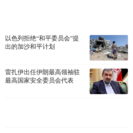
3.48亿元
南屯码头工程启动招标设计
以色列拒绝“和平委员会”提
谈到南屯码头，不得不提竹岔岛。
出的加沙和平计划
南屯码头建设与竹岔岛的开发密不可分，南
雷扎伊出任伊朗最高领袖驻
屯码头工程是竹岔岛的岸上接驳枢纽与“海上
最高国家安全委员会代表
门户”。
事实上，早前竹岔岛和南屯码头项目就已被
正式列入《青岛市旅游品质提升三年攻坚行
动方案》。