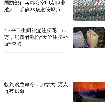
及码头配套水、电、通信、照明、灯桩、绿
国防部征兵办公室印发职业
准则，明确25条道德规范
化、环保等附属设施。防波堤最大水深约
14.2米,码头最大设计水深-4.7米。
4.2平卫生间补漏注胶花1.55
拟建设浮码头和配套设施；规划建设旅游客
万，消费者称陷“天价注胶补
船和游艇泊位26个；港池水域面积约4.87万
漏”套路
平方米，能够承载2000吨级及以下客船和
50m及以下游艇靠泊。
其中，防波堤总长约756米，北突堤长约214
米，内突堤长约21米，接岸栈桥长约317米，
收到紧急命令，加拿大2万人
接陆平台约324平方米，浮码头1182平方米，
连夜逃命
趸船3座。