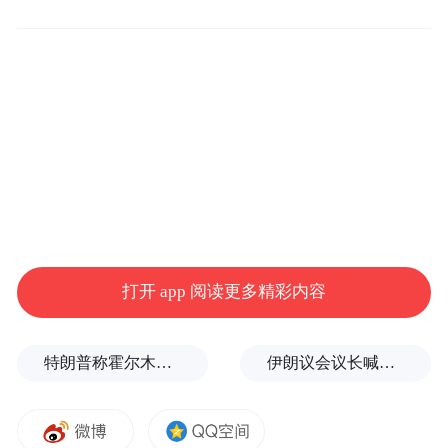
司。
星河动力2018年2月在北京成立，核心产品两
条线：“谷神星”系列走固体路线，轻小型，
瞄准物联网卫星布网和补网；“智神星”系列
走可复用液体路线，中大型，为低轨巨型星
座提供大运力、低成本的系统性方案。
区别于很多同行单一的技术布局，星河动力
独创的“固体+液体”双轨发展路线，精准踩中
打开 app 阅读更多精彩内容
了商业航天当下和未来的双重市场需求，也
是它最核心的竞争壁垒。
特朗普称霍尔木兹海峡协议尚未达成，正参与相关谈判
伊朗议会议长喊话：别再作秀了！
可以通俗理解为，能覆盖全场景发射需求，