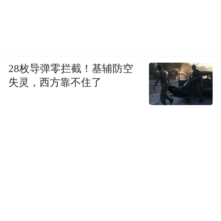
么？
其实地方国资投资这种走到Pre-IPO门口的头
部企业，要的从来不是控股权，而是“股东身
28枚导弹零拦截！基辅防空
份”换回来的对接权。
失灵，西方靠不住了
整体来看，青岛国投的打法清晰：以综改青
岛基金为资本抓手，以补齐城市产业短板为
核心目标，以培育新赛道、集聚新动能为长
远方向。
从这个角度来说，牵手星河动力，青岛国资
投的不是一时热度，而是城市商业航天产业
的未来。