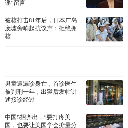
谣”留言
航天产业规模突破100亿元，规模以上企业60
家以上，建成5个省级及以上创新平台。
被核打击81年后，日本广岛
废墟旁响起抗议声：拒绝拥
此外，在可回收复用液体火箭、新一代低成
核
本卫星及关键载荷、星座组网等领域形成8项
以上标志性创新成果。
翻完整份《行动计划》，“海洋”是其中高频
词，这是青岛给自己找的差异化。
男童遭漏诊身亡，首诊医生
被判刑一年，出狱后发帖讲
不跟北京拼研发总部、不跟武汉拼遥感应
述接诊经过
用、不跟长三角拼卫星制造全产业链，而是
要走“航天+海洋”的跨界路，把商业航天的链
中国5招齐出，“要打疼美
和自身几十年的海洋产业底子融合到一起。
国，也要让美国学会掂量分