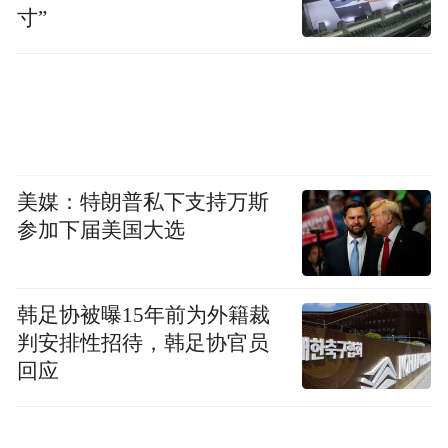
寸”
美媒：特朗普私下支持万斯
参加下届美国大选
韩足协被曝15年前为外籍裁
判安排性招待，韩足协官员
过去，海洋和航天是两条平行线。
回应
但商业航天的崛起，正在让它们产生化学反
应。