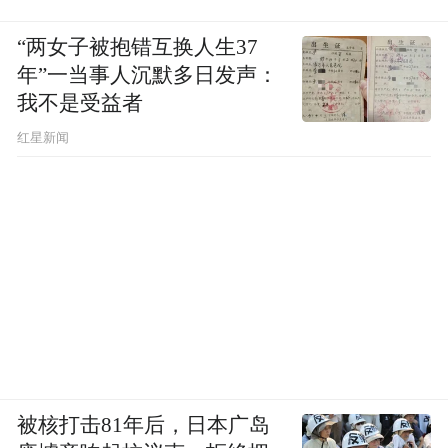
“特别声明：以上作品内容(包括在内的视频、图片或音
“两女子被抱错互换人生37
频)为凤凰网旗下自媒体平台“大风号”用户上传并发
年”一当事人沉默多日发声：
布，本平台仅提供信息存储空间服务。
我不是受益者
Notice: The content above (including the videos,
pictures and audios if any) is uploaded and posted
红星新闻
by the user of Dafeng Hao, which is a social media
platform and merely provides information storage
space services.”
被核打击81年后，日本广岛