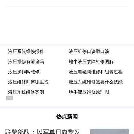
D轮24亿元融资，主要去向也是智神星研
制、谷神星二号中型固体推进以及生产和发
射能力扩建。
星河动力的发射订单已排至2028年，任务储
热点新闻
备饱满。此外，星河动力已于2025年10月在
联黎部队：以军单日向黎发