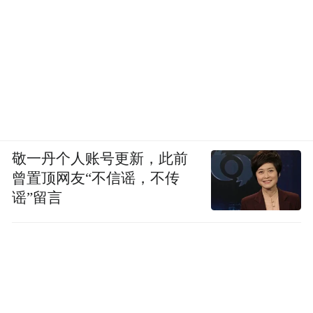
青岛投资星河动力，相当于在“火箭发射”这
个产业链最前端的运力环节，埋下了一个战
略支点。
有了这个支点，未来可以沿着产业链向下延
伸——卫星制造、地面终端设备、卫星数据
敬一丹个人账号更新，此前
应用服务——逐步构建起一个“海洋+航天”的
曾置顶网友“不信谣，不传
特色产业集群。这种跨界融合的差异化优
谣”留言
势，是内陆城市难以复制的。
当然，不少人也会有疑惑：星河动力总部还
在北京，短期没有搬迁计划，1亿占股还不到
1%，看着更像财务投资，能给青岛留下什