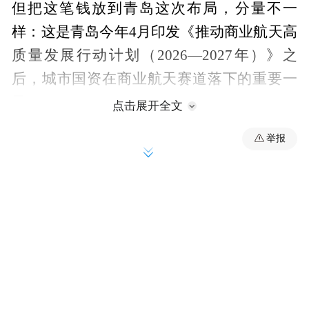
但把这笔钱放到青岛这次布局，分量不一
样：这是青岛今年4月印发《推动商业航天高
质量发展行动计划（2026—2027年）》之
后，城市国资在商业航天赛道落下的重要一
子。
点击展开全文
举报
不过，商业航天赛道选手众多，此番青岛为
何选中星河动力？
投的企业什么来头？
如果用通俗的视角定义星河动力，其不是一
味追逐热点的航天概念公司，而是国内第一
家实现连续、稳定成功发射的民营火箭公