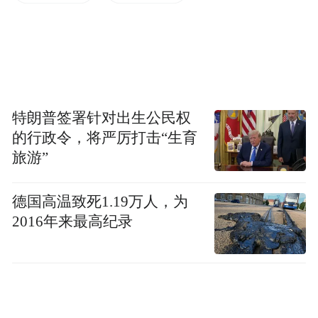
适配不同客户、不同阶段的行业市场。
截至目前，“谷神星”系列火箭已累计完成21
次成功发射，精准将89颗卫星送入预定轨
道，发射成功率、服务客户数量、常态化发
射频次均稳居国内民营火箭行业第一梯队，
特朗普签署针对出生公民权
相关发射次数占国内民营火箭总成功发射量
的行政令，将严厉打击“生育
旅游”
的半数以上。
德国高温致死1.19万人，为
液体这条线更重。智神星一号是可复用中大
2016年来最高纪录
型液体运载火箭，去年5月，星河动力在东风
商业航天创新试验区的专属发射工位一期竣
工，专门用于智神星系列的测试、加注、发
射全流程。