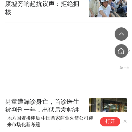
废墟旁响起抗议声：拒绝拥
核
男童遭漏诊身亡，首诊医生
被判刑一年，出狱后发帖讲
长征八号甲遥十运载火箭成功发
我
述接诊经过
打开
射
成