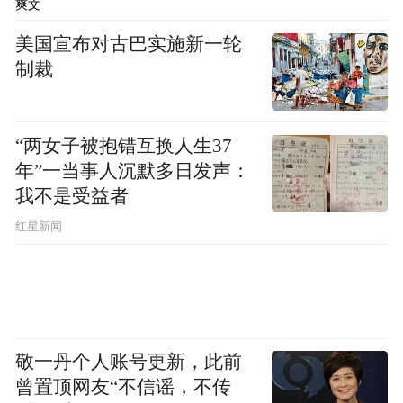
爽文
锚定“产业+资本”双轮驱动的投资理念，此番
美国宣布对古巴实施新一轮
青岛国投跳出本土招商局限，依托综改青岛
制裁
基金的国家级资源视野和市场化投研能力，
精准锁定民营运载火箭龙头星河动力。
“两女子被抱错互换人生37
而这也是其紧扣航天强国战略、结合城市产
年”一当事人沉默多日发声：
业发展定位的重要布局。
我不是受益者
红星新闻
早在今年4月，《青岛市推动商业航天高质量
发展行动计划（2026—2027年）》（以下简
称《行动计划》）由青岛市政府办公厅印
发。
敬一丹个人账号更新，此前
曾置顶网友“不信谣，不传
文件给的目标很具体：到2027年，全市商业