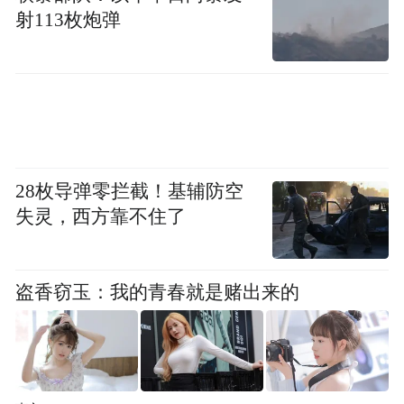
北京证监局完成科创板IPO辅导备案，也就是
射113枚炮弹
说，青岛国投投入这1亿元时，标的已经走到
Pre-IPO门口了。
如此，青岛挑星河动力而不是别家，逻辑不
难推：固体火箭已经跑通商业化闭环、液体
可复用火箭在攻关、发射频次和履约记录，
28枚导弹零拦截！基辅防空
在民营阵营里排前、IPO已在辅导、D轮估值
失灵，西方靠不住了
150亿—160亿元。
所以，青岛选择星河动力，看中的正是这种
盗香窃玉：我的青春就是赌出来的
“既有现在、也有未来”的确定性。
布局行业未来