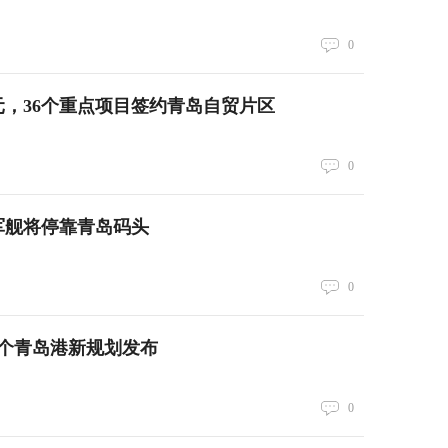
0
亿元，36个重点项目签约青岛自贸片区
0
军舰将停靠青岛码头
0
个青岛港新规划发布
0