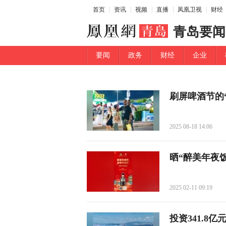
首页
资讯
视频
直播
凤凰卫视
财经
青岛要闻
要闻
政务
财经
企业
刷屏啤酒节的
2025 08-18 14:06
晒“醉美年夜
2025 02-11 09:19
投资341.