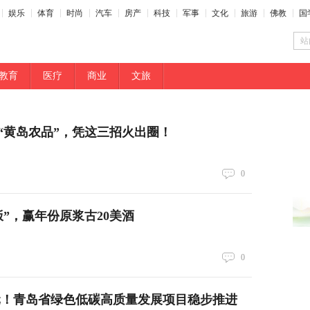
娱乐
体育
时尚
汽车
房产
科技
军事
文化
旅游
佛教
国
站
教育
医疗
商业
文旅
“黄岛农品”，凭这三招火出圈！
0
饭”，赢年份原浆古20美酒
0
8亿元！青岛省绿色低碳高质量发展项目稳步推进