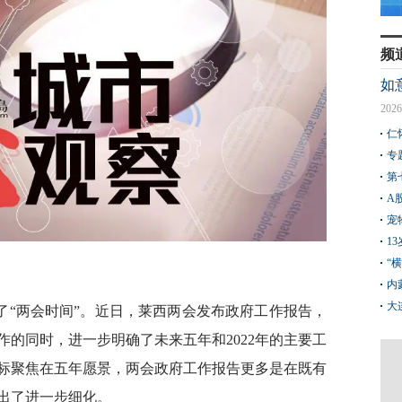
频
如
2026
仁
专
第
A
宠
1
“
内
大
了“两会时间”。近日，莱西两会发布政府工作报告，
工作的同时，进一步明确了未来五年和2022年的主要工
标聚焦在五年愿景，两会政府工作报告更多是在既有
做出了进一步细化。