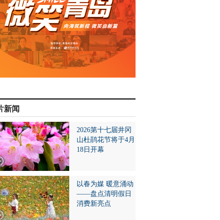
片新闻
2026第十七届井冈
山杜鹃花节将于4月
18日开幕
以春为媒 暖意涌动
——盘点清明假日
消费新亮点