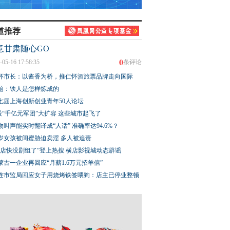
道推荐
意甘肃随心GO
0
-05-16 17:58:35
条评论
怀市长：以酱香为桥，推仁怀酒旅票品牌走向国际
题：铁人是怎样炼成的
七届上海创新创业青年50人论坛
股“千亿元军团”大扩容 这些城市起飞了
物叫声能实时翻译成“人话” 准确率达94.6%？
3岁女孩被闺蜜胁迫卖淫 多人被追责
横店快没剧组了”登上热搜 横店影视城动态辟谣
蒙古一企业再回应“月薪1.6万元招羊倌”
连市监局回应女子用烧烤铁签喂狗：店主已停业整顿