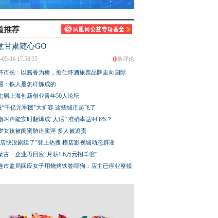
道推荐
意甘肃随心GO
0
-05-16 17:58:35
条评论
怀市长：以酱香为桥，推仁怀酒旅票品牌走向国际
题：铁人是怎样炼成的
七届上海创新创业青年50人论坛
股“千亿元军团”大扩容 这些城市起飞了
物叫声能实时翻译成“人话” 准确率达94.6%？
3岁女孩被闺蜜胁迫卖淫 多人被追责
横店快没剧组了”登上热搜 横店影视城动态辟谣
蒙古一企业再回应“月薪1.6万元招羊倌”
连市监局回应女子用烧烤铁签喂狗：店主已停业整顿