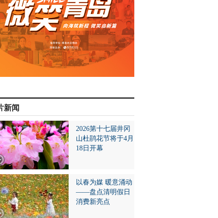
片新闻
2026第十七届井冈
山杜鹃花节将于4月
18日开幕
以春为媒 暖意涌动
——盘点清明假日
消费新亮点