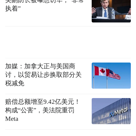
执着”
得期待：进一步深化双方交流沟通，强化产
业合作，努力实现优势互补、互利共赢。
加媒：加拿大正与美国商
讨，以贸易让步换取部分关
税减免
赔偿总额增至9.42亿美元！
图片来源：济宁新闻联播
构成“公害”，美法院重罚
Meta
要知道，此番并非林红玉首次带队来青，在
今年6月19日开幕的第三届跨国公司领导人青