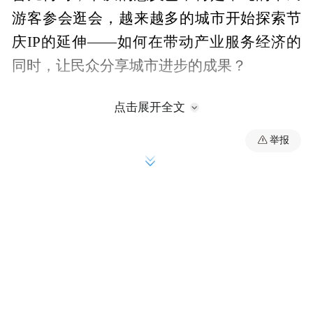
游客参会逛会，越来越多的城市开始探索节
庆IP的延伸——如何在带动产业服务经济的
同时，让民众分享城市进步的成果？
7月22日至8月7日，以“活力山＆海 精彩 i 崂
点击展开全文
山”为题，坚持“市民节”宗旨，采取“云上体
举报
验＋沉浸消费”的办节新模式，青岛市崂山区
将举办“元宇宙青岛国际啤酒节”线上活动，
同时，在世纪广场室外空间封闭区域举办“活
力崂山”啤酒嘉年华。
这也意味着，第32届青岛国际啤酒节正式开
幕。