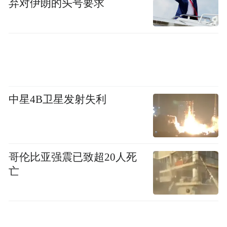
弃对伊朗的头号要求
场馆，每位游客都会有自己的数字化身，在
应用中进行聊天社交，加入音乐节，参与社
区活动，观看舞台直播，还可以看到啤酒女
神，以及历届啤酒节吉祥物虚拟偶像“啤小
仙”和“虎虎”等，和它们一起了解青岛啤酒文
化。
中星4B卫星发射失利
哥伦比亚强震已致超20人死
亡