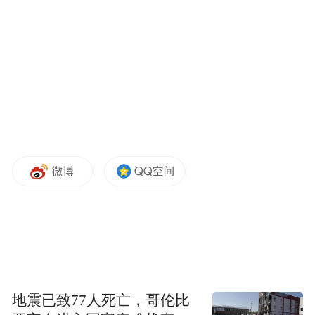
“虚拟现实之都”的活力舞台
就在啤酒节开幕前，7月19日，崂山区人民政
府和壹森文旅产业有限公司正式签订战略框
架协议，双方拟在元宇宙公园项目中开展精
诚合作，在崂山区合力打造中国首个真正意
义上的元宇宙公园。
“元宇宙”元素亦将成为本届
值得关注的是，
节会最大的亮点。
新一代信息技术发展势头正猛的崂山区发挥
地震已致77人死亡，哥伦比
虚拟现实产业优势，围绕数字文旅转型升