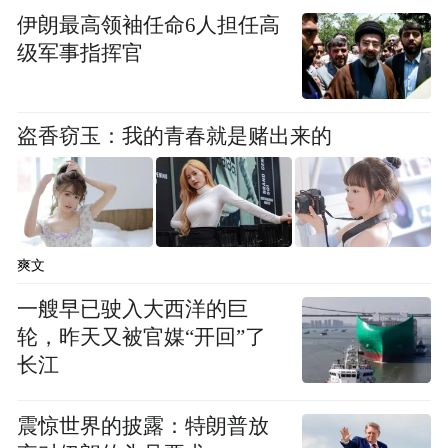
伊朗最高领袖任命6人担任高
级军事指挥官
图片来源：青岛老摄影家协会
盗香窃玉：我的青春就是赌出来的
今年啤酒节期间（7月22日至8月7日期间），
市民游客可以提前下载“ i 上啤酒节” APP，
沿
随后进入“元宇宙青岛国际啤酒节”平台，
动线3D场景漫游，可实时观看世纪广场啤酒
爽文
城、主舞台演出区的实时场景和文艺演出，
一艘早已驶入大西洋的巨
进入社交空间，
轮，昨天又被官媒“开回”了
前期活动的相关视频集锦也
长江
将在元宇宙青岛国际啤酒城进行展示。
震惊世界的披露：特朗普放
最重要的是，线上广场中设立多座知名品牌