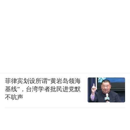
造·崂山好品”国潮市集、艺术嘉年华快闪等
四项广场活动，不容错过。
事实上，本届啤酒节，崂山区从5月份既已开
始预热，节庆余热将一直持续到9月份，持续
放大节庆品牌效应。
今年的崂山区第十三次党代会报告已经明
确，要向实体经济要后劲，促进新旧动能加
菲律宾划设所谓“黄岩岛领海
基线”，台湾学者批民进党默
快转换、迭代升级；要向营商环境要优势，
不吭声
推动各类创新要素和优质资源向崂山加速集
聚。
由此，第32届青岛国际啤酒节·“活力崂山”啤