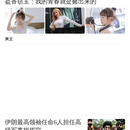
盗香窃玉：我的青春就是赌出来的
部企业进行商务主题活动；啤酒城内八家啤
酒花园亦将推出不同标准、特色的套餐，满
足参展企业和商务客人的个性化需求。
在延续期（8月-9月），崂山区将接续开展
爽文
“崂山区十大夜经济场景”评选、“崂山区乡村
旅游”景区打卡视频征集等活动，并围绕“音
乐酒吧”“夜话书香”“夜探文博”“夜游景区”“夜
淘市集”“夜宴崂山”等主题，面向社会发布崂
山夜间旅游线路，持续释放啤酒节文旅效
应，为即将到来的“十一”黄金周蓄势。
美丽的崂山区，陆域面积395.8平方公里，海
伊朗最高领袖任命6人担任高
域面积3700平方公里，海岸线长103.7公里，