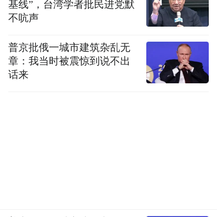
基线”，台湾学者批民进党默
社会经济效益双收
不吭声
青岛国际啤酒节已经陪伴这座城市走过了30
普京批俄一城市建筑杂乱无
多个春秋，啤酒举杯相庆的时刻，青岛一年
章：我当时被震惊到说不出
话来
最热闹的季节算正式开始了。而之所以，青
岛国际啤酒节连办32届经久不衰，因为啤酒
文化在青岛有着广泛的民间基础。
因此，啤酒节必须首先要具备文旅业最初的
特质——社会属性，而后方显经济属性。
今年，在整个活动期间（7月22日至8月7
日），崂山区将通过线上互动发放数字人民