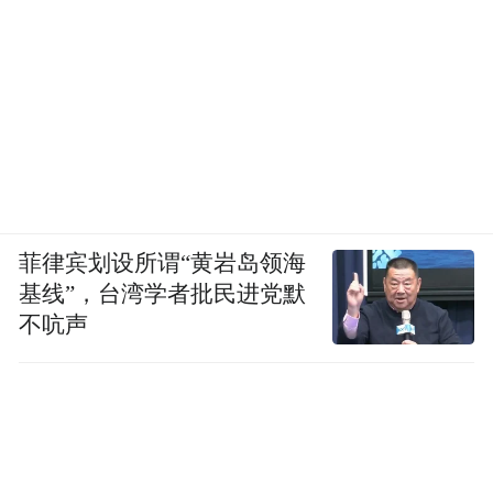
菲律宾划设所谓“黄岩岛领海
基线”，台湾学者批民进党默
不吭声