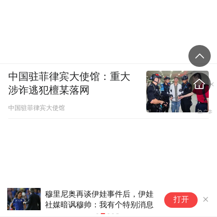
中国驻菲律宾大使馆：重大
涉诈逃犯檀某落网
中国驻菲律宾大使馆
穆里尼奥再谈伊娃事件后，伊娃
网
打开
社媒暗讽穆帅：我有个特别消息
露
被