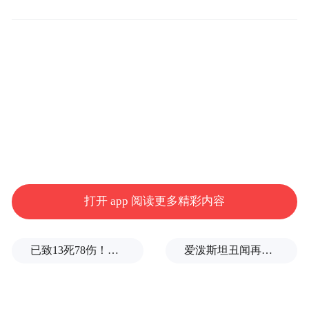
事实上，仅从“山＆海”“市民节”“元宇宙”等词
汇，即可看出崂山区的慧心巧思。
崂山区将其“四大主导产业”与节会相融，突
出“新一代信息技术+文化旅游”，把青岛国际
啤酒节崂山会场变为展示现代产业体系的魅
力舞台，“放大节庆效应，助推经济发展”。
齐鲁文旅观察第53期
打开 app 阅读更多精彩内容
撰文/陈明一
已致13死78伤！这是乌方对俄本土发动的最致命袭击之一
爱泼斯坦丑闻再曝新线索！美国顶级艺术学校爆70起性侵黑幕，近50名成年人被指控
编辑/高涵
元宇宙来袭