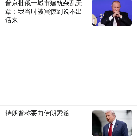
币480余万元，文旅消费券30万元，
“元宇宙
普京批俄一城市建筑杂乱无
章：我当时被震惊到说不出
青岛国际啤酒节”惠民消费福利10余万元，处
话来
处彰显着“市民节”的宗旨。
为丰富市民游客的文化生活，“活力崂山”啤
酒嘉年华将统筹串联起世纪广场内的八个啤
酒花园，开展特惠促销、文化娱乐活动；在
世纪广场南广场中心舞台，这里会有全国知
名现代乐队演出、ACL全国高校电竞精英赛
山东赛区总决赛和邀请赛、“石老人舞士”国
际街舞争霸赛、“寻活力与激情”嗨燃跳绳&疯
特朗普称要向伊朗索赔
狂波比大赛、庆“八一”双拥专场文艺演出等
五项中心舞台特色活动。同时，在北中南广
场，无人机表演秀、裸眼3D光影秀、“山东手