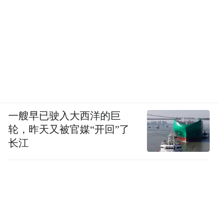
遇。
凤凰网青岛综合
来源：界面山东
“特别声明：以上作品内容(包括在内的视频、图片或音
频)为凤凰网旗下自媒体平台“大风号”用户上传并发
布，本平台仅提供信息存储空间服务。
一艘早已驶入大西洋的巨
Notice: The content above (including the videos,
轮，昨天又被官媒“开回”了
pictures and audios if any) is uploaded and posted
by the user of Dafeng Hao, which is a social media
长江
platform and merely provides information storage
space services.”