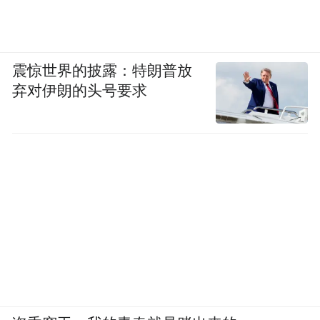
态，精准制定助企纾困支持、稳消费支持等
12条惠企政策。
值得一提的是，在预热期，崂山区鼓励举办
震惊世界的披露：特朗普放
弃对伊朗的头号要求
高水平会议和主题展览，仅青岛国际车展一
项，在六天展期内，吸引参展人数12.6万，
成交车辆逾12800台，成交额突破20亿。
搭建招商平台，加强资源链接，青岛国际啤
酒节期间，崂山区招商投资促进中心，将发
挥青岛国际啤酒节的品牌影响力，整合优质
资源，进行全区招商推介；会同区招商投资
促进中心、区科创委、区金管委、区工信
局、区商务局、区金融局等单位邀请驻区头