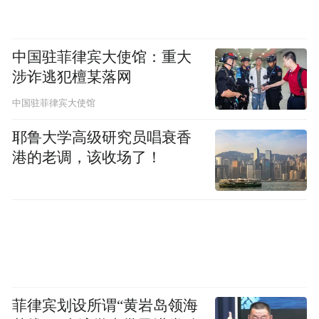
从元宇宙公园到“元宇宙”线上数字体验平
台，皆是崂山区借势文旅产业的跨界融合，
中国驻菲律宾大使馆：重大
发展“元宇宙”产业的一次重要尝试，也是未
涉诈逃犯檀某落网
来崂山区在虚拟现实领域实现弯道超车的一
中国驻菲律宾大使馆
次宝贵机遇。
耶鲁大学高级研究员唱衰香
港的老调，该收场了！
让青岛国际啤酒节和虚拟现实之都这两张名
片相得益彰，齐放异彩。崂山区正抓住“新一
代信息技术”机遇，以更加开放的胸襟拥抱虚
拟现实时代美好愿景，打造元宇宙发展新高
地、全力推进五区同创。
文旅提振产业
菲律宾划设所谓“黄岩岛领海