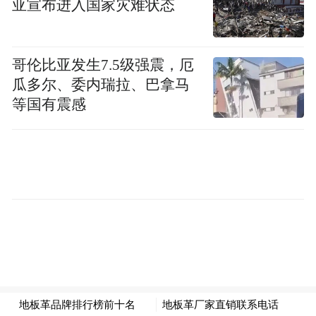
亚宣布进入国家灾难状态
级，委托歌尔创客开发了元宇宙青岛国际啤
酒节（即“ i 上啤酒节” APP），这是青岛国
际啤酒节的首个“元宇宙”线上数字体验平
哥伦比亚发生7.5级强震，厄
台。
瓜多尔、委内瑞拉、巴拿马
等国有震感
随着“元宇宙”概念的兴起，虚拟现实成为一
条产业新赛道。近年来，崂山区提出打造“中
国虚拟现实之都”，围绕虚拟现实产业打造一
系列组合拳，营造一流的虚拟现实产业生态
环境，构筑起虚拟现实产业创业创新生态高
地，举全区之力推动虚拟现实产业发展。
目前，崂山区汇聚了全国约70%的虚拟现实
科研力量，以及歌尔、小鸟看看等近百家优