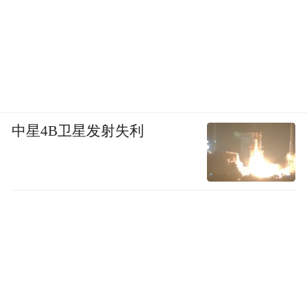
把助推实体经济（包括夜间经
酒嘉年华，
济）发展贯穿于本届啤酒节筹备的全过程，
并通过延展活动期限（预热期、活动期、延
续期），“办好一个节，拉动一个产业”。
早在预热期（5月-7月21日），崂山区便已委
中星4B卫星发射失利
托青岛出版社、英派斯健身、国信会展酒
店、极地海洋世界等文旅产业链主企业，面
向全球推出“啤酒节（崂山）主题活动征
集”、“我与世界干杯”、“寻诗与远方”、“寻灵
感与创意”、“我与啤酒女神”、“寻活力与激
情”和“寻啤酒与美食”等“赶赴山海”活力创想
季七大啤酒节造势预热活动，并结合文旅业