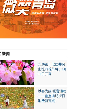
片新闻
2026第十七届井冈
山杜鹃花节将于4月
18日开幕
以春为媒 暖意涌动
——盘点清明假日
消费新亮点