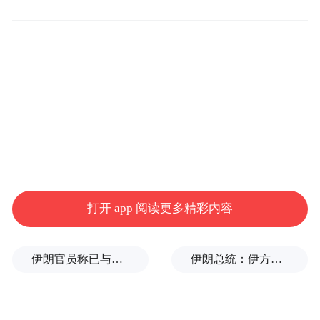
亿元，同比增长6.1%。
具体来看各区市1-8月的财政收入情况，按照
高低依次为西海岸新区（165.61亿元）、崂
山区（130.17亿元）、城阳区（105.28亿
元）、胶州市（73.75亿元，据胶州市官方报
道，还原后为91.4亿元）、即墨区（72.64亿
元）、市南区（63.88亿元）、市北区（47.4
亿元）、平度市（38亿元）、莱西市（36.95
打开 app 阅读更多精彩内容
亿元）、李沧区（27.79亿元）。
伊朗官员称已与阿曼就霍尔木兹海峡通行问题明确总体框架
伊朗总统：伊方未在涉谅解备忘录的谈判中作任何让步