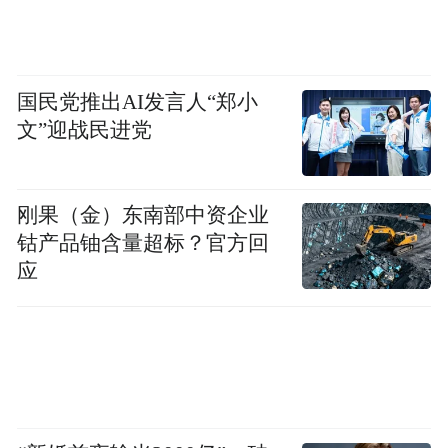
足。以金融、科创为主的企业贡献的财税相
当可观，无论是GDP增速还是一般公共预算
收入，崂山区的名列前茅，从一个侧面印证
国民党推出AI发言人“郑小
了近年来区域经济高质量发展的积淀与厚积
文”迎战民进党
薄发。
刚果（金）东南部中资企业
同时，胶州的整体发展也十分耀眼，前8月财
钴产品铀含量超标？官方回
政收入91.4亿元，增长7.5%。延续了稳中向
应
好态势，各项经济指标平稳增长。这背后，
上合示范区功不可没。作为策源的上合示范
前三季度开行中欧班
区加快开放赋能发展，
列570列，同比增长41.4%；签约落地15个
示范引领项目，完成与上合组织国家进出口