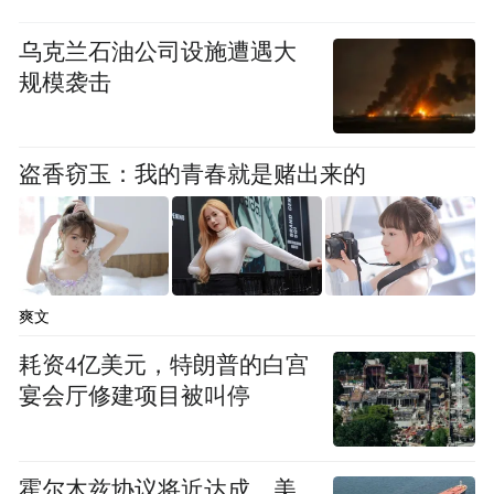
乌克兰石油公司设施遭遇大
经济发展高质量铸就财政收入高目标
规模袭击
财政收入支撑着政府运行和民生支出，而经
济发展的质量，也极大体现着区域整体发展
盗香窃玉：我的青春就是赌出来的
的实力水平。
作为国家级新区的西海岸新区，充分发挥国
家战略叠加效应，强化产业的高质量发展，
爽文
持续领跑青岛市财政收入。
耗资4亿美元，特朗普的白宫
今年上半年不仅5.2%
宴会厅修建项目被叫停
值得一提的是崂山区，
的GDP同比增速领跑十区市，其前8月财政收
入同样表现出色，
足以证明崂山区的发展不
霍尔木兹协议将近达成，美