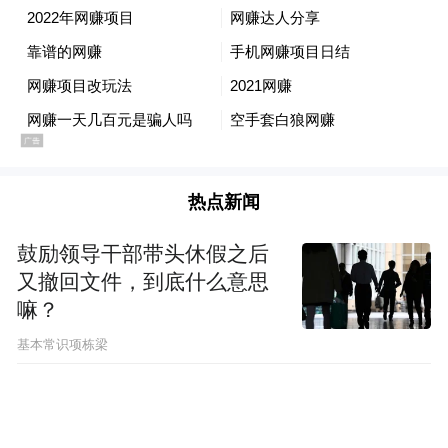
区北部，总面积553.2平方千米，常住人口突
破110万。近年来，城阳区扩大招商引资力
度。2022年7月8日，青岛高新区举行2022年
14个涉
上半年重点产业项目集中签约活动，
及医疗医药、新一代信息技术、人工智能+高
端装备制造产业领域的重点项目签约落户。
热点新闻
其中亿元以上项目12个，将推动青岛高新区
产业延链、补链、强链，加速区域产业“全链
鼓励领导干部带头休假之后
式”发展，也将进一步为城阳区经济发展贡献
又撤回文件，到底什么意思
嘛？
了稳定增长极。
基本常识项栋梁
胶州市财政收入91.4亿元，距离百亿目标仅
有咫尺之遥，
即墨区、市南区紧随其后，差
距在十亿元左右。