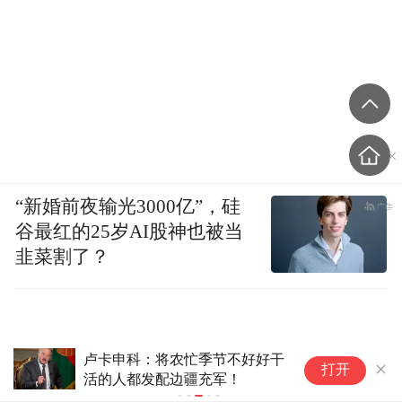
“新婚前夜输光3000亿”，硅
谷最红的25岁AI股神也被当
韭菜割了？
“大空头”伯里再出手：做空甲骨
打开
文(ORCL.US)和
Nebius(NBIS.US) 警惕科技及云