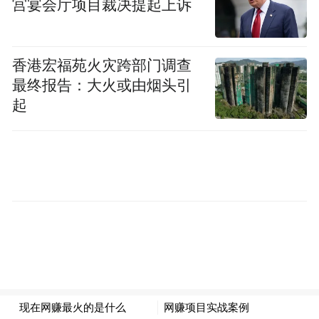
宫宴会厅项目裁决提起上诉
块，其规模以上工业行业如重化工、运输设
备制造业、电气机械和器材制造业、医药制
香港宏福苑火灾跨部门调查
造业和计算机等行业在前8月表现优异，成为
最终报告：大火或由烟头引
全区经济增长的稳定器。
起
崂山区前8月的财政收入为130.17亿元，总量
崂山区财政收入表现
上仅次于西海岸新区。
亮眼，与其拥有两大产生高税收的支柱产
业，金融业与新一代信息技术产业密切相
关。
而且崂山区一直致力于提升发展文旅和
医药健康产业，努力打造更多税收增长点。
城阳区位居排行榜第三位，该区地处青岛市