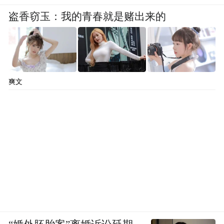
1368.3亿元，增长超百倍。
盗香窃玉：我的青春就是赌出来的
财政收入的增加，也间接让青岛有了更多的
“余钱”，可以用来补强城市基础设施等民生
短板，进一步提升城市品质。
爽文
财政收入的开支，最终还是要惠及百姓。相
信在未来，随着财政收入的持续增长，市民
也将会享受到越来越多的经济发展红利。
“特别声明：以上作品内容(包括在内的视频、图片或音
频)为凤凰网旗下自媒体平台“大风号”用户上传并发
布，本平台仅提供信息存储空间服务。
Notice: The content above (including the videos,
pictures and audios if any) is uploaded and posted
by the user of Dafeng Hao, which is a social media