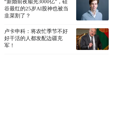
“新婚前夜输光3000亿”，硅
额49亿元、增长86.5%。
谷最红的25岁AI股神也被当
韭菜割了？
换个角度，纵观青岛上半年整体概况，进出
口4100.60亿元，增长2.7%，总量继续位居全
卢卡申科：将农忙季节不好
省首位，占同期全省进出口总值的26.1%；完
好干活的人都发配边疆充
成财政收入673.47亿元，同比增长7.1%，财
军！
政收入规模居全省首位。社会消费品零售总
额实现2566.50亿元，同比增长1%，总量列
北京之后、居中国北方城市第二位，是全国
15个副省级城市中唯一正增长的北方城市。
强劲的经济实力进一步铸就了青岛的财政收
青岛市财政
入节节攀升，据官方资料显示，
收入从1978年的13.1亿元增长到2021年的