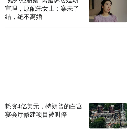
“婚外胚胎案”离婚诉讼延期
platform and merely provides information storage
审理，原配朱女士：案未了
space services.”
结，绝不离婚
耗资4亿美元，特朗普的白宫
宴会厅修建项目被叫停