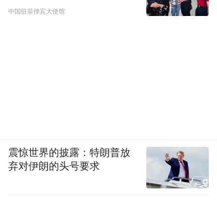
中国驻菲律宾大使馆
开工，预计未来三年可拉动投资超百亿元。
项目建成后，可为3万人提供高品质居住空
间，并提供约7万个就业岗位。
可以预见，多种业态资源汇聚融合、开放共
享，满足了不同人群的多层次、个性化、高
TOD模式的开发，将成为展
品质生活需求，
现城市品质生活、不断提升居民幸福感的新
窗口。
震惊世界的披露：特朗普放
弃对伊朗的头号要求
提速地铁建设
青岛打好“绿色牌”