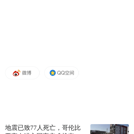
铁三期建设规划的实施，青岛将逐步形成三
岸主城区内部45分钟可达、关键节点之间1小
时可达的“轨交网”。
从2012年青岛地铁集团正式成立至今，十年
间青岛地铁从无到有，如今位居全国运营里
程第十，14项关键运营指标行业排名全国第
一。
地震已致77人死亡，哥伦比