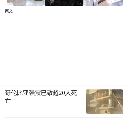
此外，地铁作为现代化城市必不可少的核心
爽文
基础设施，一直是青岛城市建设的重心，青
对带动胶州、
岛地铁交通网络的发展迅速，
城阳等沿线区市经济发展也会起到关键性作
用。
TOD开发新模式
激活商业新蓝海
哥伦比亚强震已致超20人死
亡
不断加密的线网，聚集着不断扩大的客流。
据统计，今年国庆假期，青岛地铁线网客运
总量达492.91万人次，日均客运量70.42万人