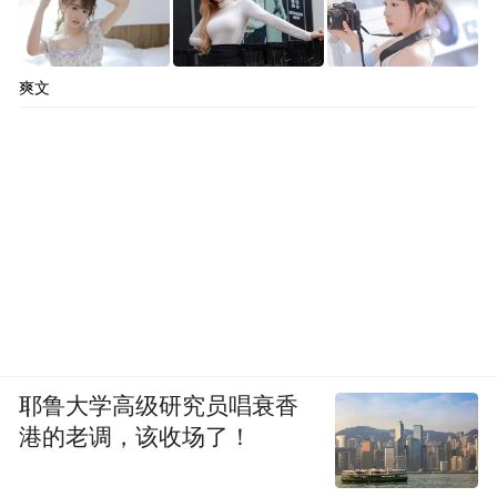
绿色转型一边是生产方式，另一边是生活方
式。开展“全民减碳”行动，健全个人生活消
爽文
费、交通出行、能源使用、旅游行为等相关
碳足迹的核算，有效形成绿色低碳生活、绿
色消费的方式也至关重要。
总而言之，碳达峰、碳中和对地铁建设而
言，既是挑战也是机遇，更是地铁建设面临
的历史性任务和重大战略，关系到交通规
划、建设、运营、维保等全生命周期和上下
耶鲁大学高级研究员唱衰香
游全产业链的高效、绿色、高质量可持续健
港的老调，该收场了！
康发展。