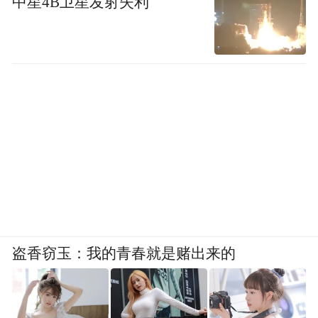
中星4B卫星发射失利
在人们越来越关注生活品质的当下，如何有
盗香窃玉：我的青春就是赌出来的
效削减通勤压力、不断提升通勤效率和质
量，尽力畅通“毛细血管”，城市还需要更多
思考和行动。