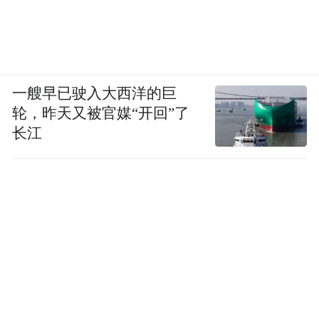
家、山东更是对青岛寄予厚望。
国务院印发的《关于支持山东深化新旧动能
转换推动绿色低碳高质量发展的意见》7次
一艘早已驶入大西洋的巨
“点名”青岛，希望其在传统产业升级、能源
轮，昨天又被官媒“开回”了
交通结构、新兴产业发展等方面做出表率和
长江
突破。而作为城镇化重要领域的轨道交通建
设，恰是“节能低碳”的集中发力点。
此外，在近期经济学人智库（The EIU）发布
的“2022中国新兴城市”白皮书中，青岛在108
城中位列19，提升23位，是今年排名中进步
最快的城市之一。