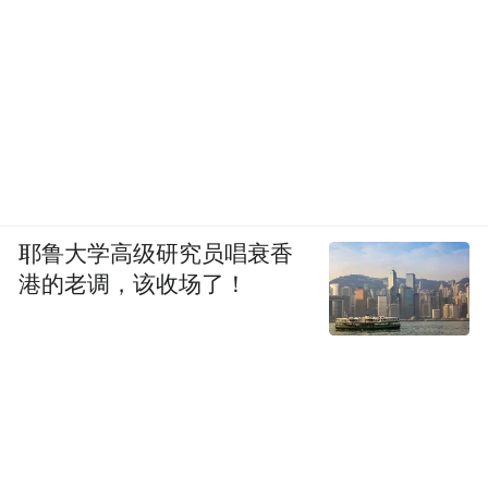
次，最高日客运量90.18万人次；今年8月4
日，青岛地铁线网客流量达到123.64万人
次，创历史新高。客流增长也让地铁这条“黄
金线”的市场价值进一步凸显。
繁忙意味着活力，也蕴藏着发展动力。道路
交通作为城市发展的基础，为区域发展带来
耶鲁大学高级研究员唱衰香
人流和资金。如今，地铁、公交、城市道
港的老调，该收场了！
路，像脉络一般，将城市商圈之间连成一张
网络。
随着交通的发展，TOD开发模式，成为未来
城市发展过程中极其重要的部分，将激发出