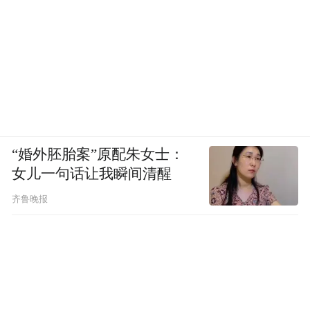
绿色是大自然的本色，也是城市现代化发展
最鲜明的底色。从源头减少消耗，推动形成
节约适度、绿色低碳、文明健康的生活方式
和消费模式，这是每个人的应尽之责，也是
建设美丽中国的内在要求。
“双碳”目标下，推进经济社会发展的绿色转
“婚外胚胎案”原配朱女士：
型，已经成为每座城市的发展共识。而对青
女儿一句话让我瞬间清醒
岛来说，作为全省首个国家低碳城市试点，
齐鲁晚报
绿色低碳发展早已是这座城市的硬核关键
词。
同时，在绿色低碳高质量发展征程中，国