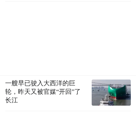
道阻且长，行则将至，行而不辍，则未来可
期。相信青岛地铁的建设，将为城市空间品
质的提升增添助力，城市生活水平也能“水涨
船高”，为百姓带来更多便利。
“特别声明：以上作品内容(包括在内的视频、图片或音
频)为凤凰网旗下自媒体平台“大风号”用户上传并发
布，本平台仅提供信息存储空间服务。
Notice: The content above (including the videos,
pictures and audios if any) is uploaded and posted
一艘早已驶入大西洋的巨
by the user of Dafeng Hao, which is a social media
轮，昨天又被官媒“开回”了
platform and merely provides information storage
长江
space services.”