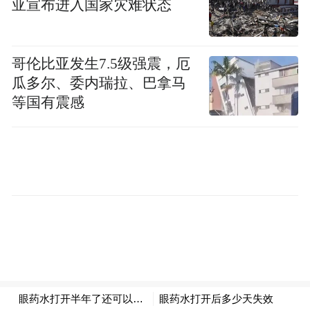
亚宣布进入国家灾难状态
哥伦比亚发生7.5级强震，厄
瓜多尔、委内瑞拉、巴拿马
那么，在取得如此成绩之后，青岛在地铁的
等国有震感
建设上为何还要不断提速？
一方面，地铁已经成为推动城市能级提升的
重要力量。
公共交通是满足人民群众基本出行需求的社
会公益性事业，是维持城市功能正常运转的
基础支撑。一座城市发展水平如何，轨交建
设是一个重要考量指标。