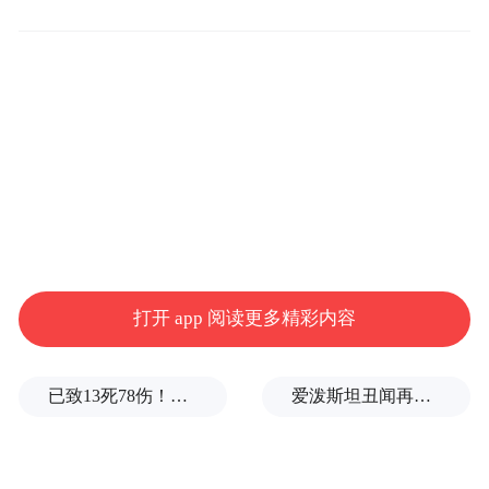
1号线跨越胶州湾，纵贯南北，拉近主城区与
西海岸的距离；8号线连接青岛北站和胶东机
场，让胶州步入“地铁时代”；11号线穿越崂
山、直达即墨，促成地铁线网的进一步延
伸……
随着多条具有串联区域发展性质线路的开
通，青岛地铁不仅便捷市民生活、缩短通勤
时间，更拉开大青岛框架、重塑城市格局，
打开 app 阅读更多精彩内容
推动人员和资源加速流动，促进区域协调发
展。
已致13死78伤！这是乌方对俄本土发动的最致命袭击之一
爱泼斯坦丑闻再曝新线索！美国顶级艺术学校爆70起性侵黑幕，近50名成年人被指控
同时，青岛东岸城区轨道交通已基本成网，
西岸、北岸轨道交通骨架初步搭建。随着地