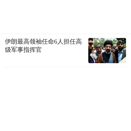
一片新的商业蓝海。
TOD模式，是指在城市区域开发、规划设计
的过程中，以交通运输为导向的开发模式，
它一方面能够有效促进土地集约型利用、提
伊朗最高领袖任命6人担任高
升公共交通占比，另一方面也能够带动地铁
级军事指挥官
周边地块升值，创造更多经济效益，加速地
铁建设成本的回收。
需要的东西可以在地铁站旁边便捷购买；两
点钟还在开会也不耽误坐上三点的火车；出
站就到家或是公司，不用再考虑天气变
化……这些便捷的生活场景正是TOD建设所
带来的未来生活方式。