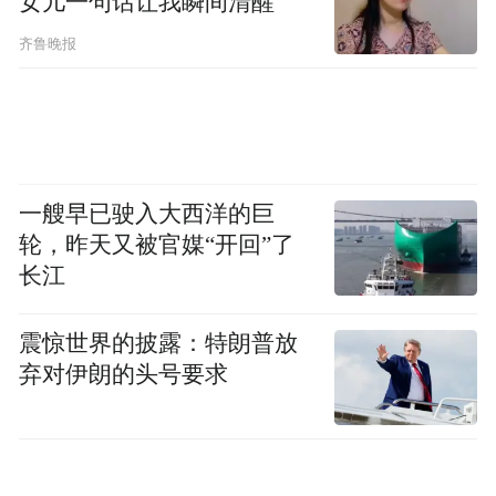
女儿一句话让我瞬间清醒
征的变化情况。报告显示，76%的通勤者45
分钟以内可达工作场所，但也有超过1400万
齐鲁晚报
人单程通勤时长超过60分钟，通勤压力在多
地普遍存在。
一艘早已驶入大西洋的巨
轮，昨天又被官媒“开回”了
长江
震惊世界的披露：特朗普放
弃对伊朗的头号要求