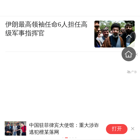
伊朗最高领袖任命6人担任高
级军事指挥官
中国驻菲律宾大使馆：重大涉诈
女
打开
逃犯檀某落网
收
特朗普称要向伊朗索赔
被