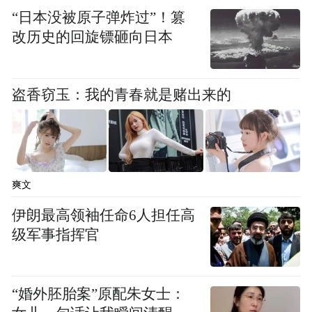
着一座城市发展格局的建构。
“日本没被原子弹炸过”！篡
改历史的回旋镖砸向日本
据上清所官网披露的城市地铁公司半年报显
示，今年上半年青岛地铁实现营收13.05亿
元；与2021年上半年相比，实现营收增量3.2
盗香窃玉：我的青春就是赌出来的
亿元，既惠及民生，又带来了经济效益。
另一方面，车难开、路途远、地铁挤，是不
少城市上班族的通勤“心病”。
爽文
伊朗最高领袖任命6人担任高
今年7月发布的《2022年度中国主要城市通勤
级军事指挥官
监测报告》，选取国内44个轨道运行城市，
用通勤时间、通勤空间、通勤交通三个方面
的9项指标，呈现我国城市职住空间与通勤特
“婚外胚胎案”原配朱女士：