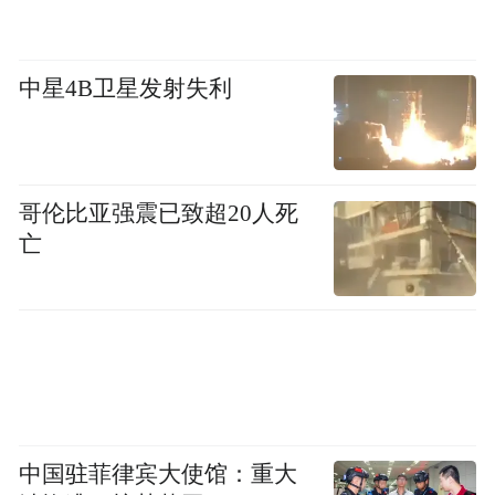
中星4B卫星发射失利
哥伦比亚强震已致超20人死
亡
通勤，一般指从家中往返工作地点的过程。
对上班族而言，通勤时长无疑是影响工作日
幸福指数的重要因素。报告称，5公里以内通
勤比重反映就近职住、可以慢行通勤的人口
中国驻菲律宾大使馆：重大