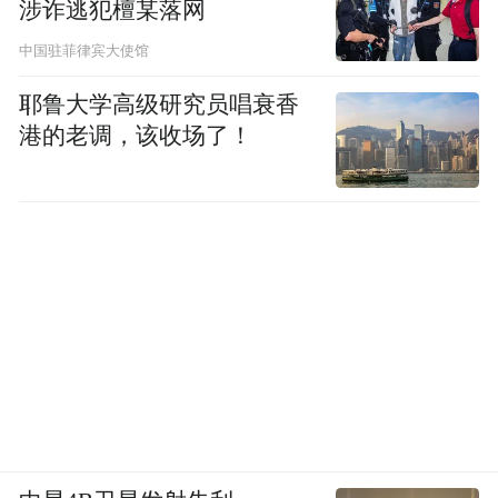
涉诈逃犯檀某落网
占比，又称“幸福通勤”，是城市宜居性的重
要测度。在去年的监测城市中，享受“幸福通
中国驻菲律宾大使馆
勤”的比例勉强过半，不少人距离实现“幸福
耶鲁大学高级研究员唱衰香
通勤”的目标，还有一段路要走。
港的老调，该收场了！