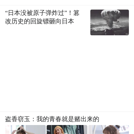
白皮书还指出，在碳减排政策背景下，碳排
放强度较低的青岛排名得到跃升。
“日本没被原子弹炸过”！篡
改历史的回旋镖砸向日本
而排名跃升的背后，是青岛作为全国第二批
低碳试点城市、全国首个绿色城市建设发展
试点城市，坚持推进10年的低碳工作，始终
致力于通过规划和实施方案来引领整个城市
的低碳发展。
具体而言，持续淘汰过剩产能，倒逼高能
耗、高排放、高污染企业退出；着力发展战
略性新兴产业、新基建、智能制造、高技术
产业与服务业，在产业结构、能源结构、交
盗香窃玉：我的青春就是赌出来的
通运输结构优化调整等方面持续发力。