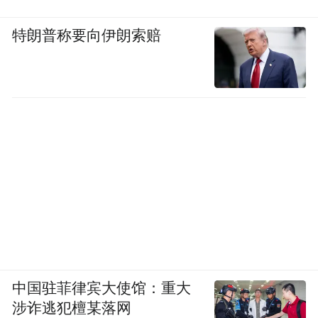
特朗普称要向伊朗索赔
青岛在《青岛市地铁建设及地铁沿线开发建
设三年攻坚行动方案（2022-2024年）》中确
定了21个TOD开发项目，分布于市南、市
北、李沧、崂山、西海岸、城阳、即墨、胶
州等区域，涉及1号线、5号线、13号线等多
条线路。
其中，正处崂山商圈核心的华润城TOD综合
体项目，周边汇聚合肥路、辽阳路等八大城
市主干道，贯通全城客流、车流，在地铁交
通网络的带动下，其发展指日可待。
中国驻菲律宾大使馆：重大
涉诈逃犯檀某落网
同时，青岛北站TOD项目“一号工程”已正式