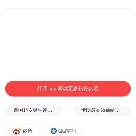
主桥借助银川路有利地形
路、银川路上跨，
上跨海尔路，通过6条定向匝道实现海尔路银
川路车行互通，3座人行天桥实现区域人行全
互通。
此外，还将充分利用立交4个象限地下
空间建设地下停车场。
此番主线桥投入使用，进一步完善了青岛市
骨干路网体系，对于提升海尔路-银川路节点
的通行效率，缓解青大附院崂山院区、国信
打开 app 阅读更多精彩内容
体育场及周边居民区等的交通压力具有重要
意义。
泰国14岁男生连杀8人后自戕！先杀祖父母，再携98发子弹进入校园，更可怕的细节公布了
伊朗最高领袖给总统下了“最后警告”？
历来，交通早晚高峰是一场没有硝烟的战
役。以从银川东路驶向深圳路方向为例，以