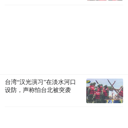
道路等工程建设，重点实施市政道路建设
“15515＋N”工程，让市民出行更通畅。
”
其中“1”为胶州湾第二隧道；第一个“5”为五
条城市快速路；第二个“5”为五个主要立交节
点；“15”为十五条主干道；“N”为存量未贯通
道路。
从路网全局来看，海尔路-银川路节点是青岛
台湾“汉光演习”在淡水河口
市东岸城区“三纵五横”快速路网东端衔接角
设防，声称怕台北被突袭
点，也是崂山金家岭金融新区对外出行主要
通道，汇集胶州湾隧道、胶州湾大桥、青银
高速、滨海大道等多条对外辐射通道。