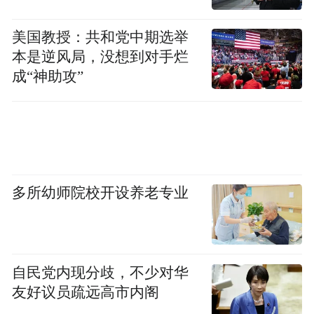
海银立交主线桥通车后，银川东路东西方向
美国教授：共和党中期选举
车辆，可以从银川东路山东头路路口或深圳
本是逆风局，没想到对手烂
路银川东路路口附近上桥，直接跨越海尔
成“神助攻”
路，避开海尔路银川东路青医附院拥堵点，
更加便捷地到达目的地。
项目不仅缓解崂山主城区动态交通压力，还
一体化集约
创新性地利用立交区地下空间，
多所幼师院校开设养老专业
建设地下交通中心，将解决商务二区、青大
附院（崂山院区）等周边区域“停车难”。
作为国内首个服务医院、周边居民及商业的
自民党内现分歧，不少对华
立交桥区地下综合交通中心（UTC），工程
友好议员疏远高市内阁
由人行公共空间、下沉广场、人行通道、地