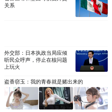
关系
新科技的驱动。
“前方搭积木、后方造积木”，海银立交项目
在青岛市率先实现“从柱到梁”的全预制装配
式施工。
与传统现浇工艺相比，预制拼装建
造可将串联施工变为并联施工，缩短工期；
外交部：日本执政当局应倾
工厂化生产质量稳定，利于质量和精度的控
听民众呼声，停止在核问题
制；对周边居民生产生活影响小、环境污染
上玩火
少、节省人力物力。
盗香窃玉：我的青春就是赌出来的
此外，针对地下空间、桥梁和管线存在交叉
施工问题，利用BIM技术进行施工计划推演
打破信息孤岛；智能防尘天幕系统全方位立