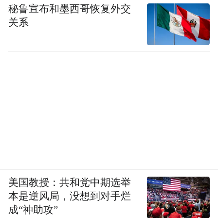
人民城市为人民。市民出行体验改善所折射
秘鲁宣布和墨西哥恢复外交
关系
的是青岛城市骨干路网正加快完善，而这也
势必会吸引更多要素加速聚集有望对区域及
整个城市的产业集聚产生带动作用。
路桥成网
路网是一座城市的脉络，关系城市“进化”。
大青岛加速成型，必须匹配同量级的城市承
载力。
青岛市党代会报告在“强化区域统筹发展，促
美国教授：共和党中期选举
进城市空间布局更加合理”一部分中，直接提
本是逆风局，没想到对手烂
统筹推进地铁、快速路、主干道、未贯通
到“
成“神助攻”