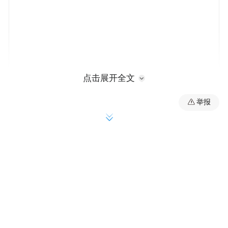
点击展开全文
海银主桥通车
举报
一桥飞架通东西，昔日堵点变畅途。
10月25日上午，海银立交项目主线桥正式全
线通车，上跨下行、匝道互通，有效解决了
交汇点堵车问题。
项目为两层苜蓿叶立交，海尔路保留地面道