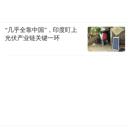
受城市开发建设时序影响，目前青岛市路网
建设尚不均衡，一定程度上制约了区域开发
建设。快速路未实现成网，难以发挥系统效
“几乎全靠中国”，印度盯上
益。
光伏产业链关键一环
乘着城市更新和城市建设三年攻坚行动的东
风，青岛正在加快实现快速路系统“成环成
网、互联互通”。
当下青岛，城市更新大项目如雨后春笋，不
断提升着城市交通畅达维度。8月23日，青岛
市快速路网交通中的“第二横”——辽阳路
（南京路至福州路段）交通结建工程主线桥
实现通车。