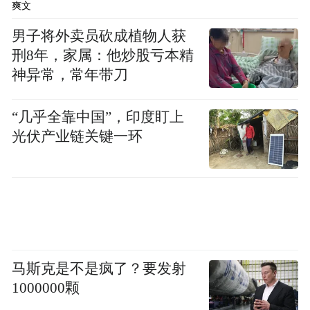
体覆盖施工现场，在防尘、降噪的同时兼具
爽文
降温、照明等功能，实现绿色智慧施工。
男子将外卖员砍成植物人获
刑8年，家属：他炒股亏本精
节能、节时、环保，这座连接东西快速路和
神异常，常年带刀
银川路、直达崂山经济中心“低碳化”城市新
基建，也正是老百姓所期所盼的落地回音。
“几乎全靠中国”，印度盯上
光伏产业链关键一环
不止“解堵”
海银立交项目位于青岛市区东部，是东西和
南北两条交通主干道海尔路、银川路两条快
速路的相交转换枢纽，加上毗邻医院、体育
场、写字楼与商场，该处承载的通行流量
马斯克是不是疯了？要发射
大，行车难、停车难等问题，日渐突出。
1000000颗