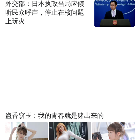
外交部：日本执政当局应倾
听民众呼声，停止在核问题
目前，胶州湾第二隧道、唐河路-安顺路打通
上玩火
等续建项目完成节点目标；辽阳路快速路、
跨海大桥高架路二期、南京路拓宽改造、劲
松五路打通等新建重点工程如期开工；42条
未贯通道路全部开工并通车20条。
优化城市空间发展格局。青岛唯有打造高效
畅通骨架路网，畅通微循环，才能促进各区
及功能区组团的联系。
盗香窃玉：我的青春就是赌出来的
“特别声明：以上作品内容(包括在内的视频、图片或音
频)为凤凰网旗下自媒体平台“大风号”用户上传并发
布，本平台仅提供信息存储空间服务。