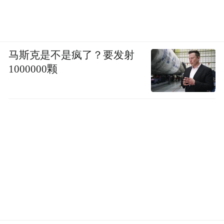
路网通畅既是群众关注的民生实事，也关乎
海尔路-银川路节点
着城市功能品质。未来，
还将诞生青岛市首座“立交公园”，在提高城
马斯克是不是疯了？要发射
1000000颗
市整体品质和“颜值”的同时，满足居民对高
品质生活的需求和向往。
根据规划，项目将建设4座天桥连接城市空间
及绿地、人行步道及自行车绿道，桥上设置
花径及停留平台，让市民可以驻足欣赏以“银
海花岛 迎风绽放”为理念设计的绿色景观，弱
化立交与城市空间的隔阂，提升市民的生活
质量，推进社会、经济、环境协调发展。