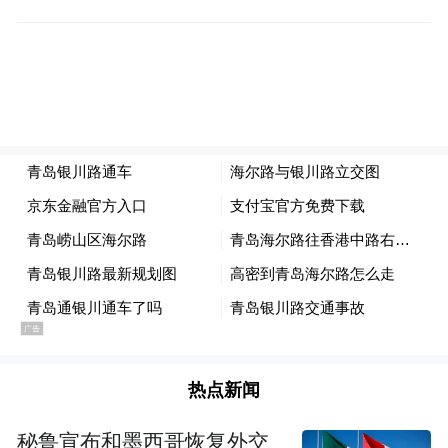
图片来源：青岛市自然资源和规划局
交通效率迅速跃迁的背后，是建设质量与速
值得一提的是，海银立交项目
度的硬支撑。
主线通车距原定的时间节点目标提前了两个
月。
作为青岛市首座上部结构均为钢箱梁桥体、
总重量超万吨的立体交通枢纽，又地处市中
心，海银立交项目工程量大、工期紧，施工
难度面临着多重考验。
但自开工以来项目工程进度持续“超车”、“一
热点新闻
天一个样”，拔节生长的背后是参建者的付
秘鲁宣布和墨西哥恢复外交
出，更有装配式、绿色建造、BIM等诸多创