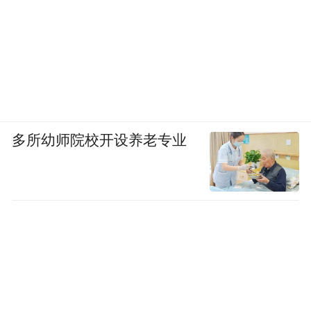
环路快速连通，实现就医车辆“全地下”通行
及停放；同时在各个方向设置出入口，与市
政道路直接连通，实现与地铁5号线等轨道交
通站点、医院地下空间的无缝衔接。
目前，海银立交工程匝道及地下空间工程也
预计明年
多所幼师院校开设养老专业
正加紧建设，据项目建设方介绍，
上半年部分匝道能够满足通车条件；2023年
年底前项目将全部施工完毕。
待该工程整体完工后，不仅能实现岛城快速
路网连接，减轻行车拥堵，提高区域交通品
质，同时还将缓解市区周边停车难问题，促
进周边区域经济快速发展。