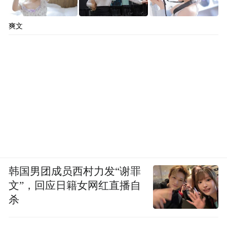
Notice: The content above (including the videos,
pictures and audios if any) is uploaded and posted
by the user of Dafeng Hao, which is a social media
爽文
platform and merely provides information storage
space services.”
韩国男团成员西村力发“谢罪
文”，回应日籍女网红直播自
杀