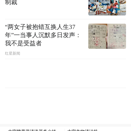
制裁
2021年9月，青岛地铁集团领导曾公开表示，
根据已批复轨道交通线网规划，地铁16号线
“两女子被抱错互换人生37
为青岛北岸城区重要的东西向轨道交通通
年”一当事人沉默多日发声：
我不是受益者
道，连接胶东机场、动车产业园、即墨主城
区、蓝色硅谷等重要区域，目前线路为前期
红星新闻
规划研究阶段，线站位方案未最终确定。
有网友表示，希望地铁16号线在胶州多设站
点，最好能穿过李哥庄镇、机场、胶东街道
后，向西南延伸接入胶州主城区。
当下，地铁16号线在李哥庄镇设站并在下一
期开工的呼声渐高。