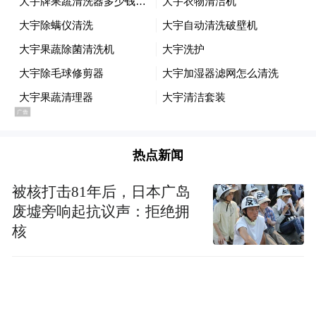
虽然，青岛地铁16号线的命名和规划目前还
但无论是即墨还是胶州，都在积
尚未明确，
极推动16号线列入青岛地铁四期规划
。
织密北岸城区轨道交通网
热点新闻
青岛地铁16号线起自城阳区上马街道，沿线
主要经过棘洪滩、即墨南泉镇、即墨中心
被核打击81年后，日本广岛
区、蓝谷核心区，止于即墨海泉湾，线路长
废墟旁响起抗议声：拒绝拥
核
约50.9公里。支线从16号线正线引出，向西
经李哥庄镇进入胶东机场，支线长约19km。
作为青岛北岸城区重要的东西向轨道交通通