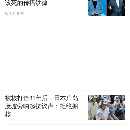
该死的传播铁律
报人刘亚东
被核打击81年后，日本广岛
废墟旁响起抗议声：拒绝拥
核