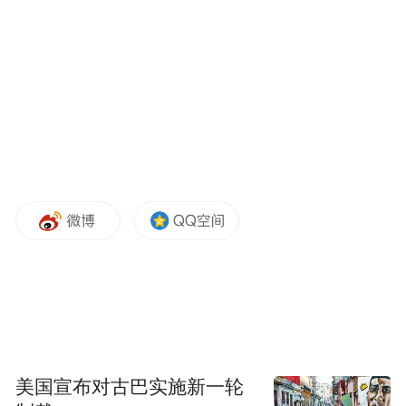
通线网规划，在胶州李哥庄附近规划有地铁
16号线，具体的站及建设时间没有最终确
定。
根据此前透露的规划信息，16号线有可能连
接青岛胶东国际机场，沿204国道设置李哥庄
站，与正在建设的15号线一期衔接，后途径
即墨蓝谷区域，实现蓝谷与青岛胶东国际机
场的直通，同时满足15号线沿线居民直通胶
东国际机场。
针对这一说法，2021年即墨区住房和城乡建
设局公开表示：16号线正在争取列入青岛地
美国宣布对古巴实施新一轮
铁四期规划。