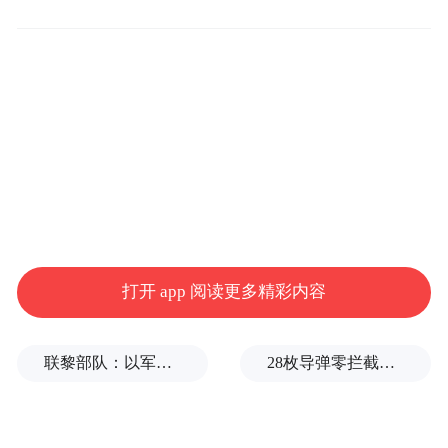
通线网规划》，并早日落地实施，
让更多的
胶州市民早日享受地铁带来的便利。
打开 app 阅读更多精彩内容
联黎部队：以军单日向黎发射113枚炮弹
28枚导弹零拦截！基辅防空失灵，西方靠不住了
早在2019年，青岛市地铁工程建设指挥部曾
多次公开表示，根据已批青岛市城市轨道交