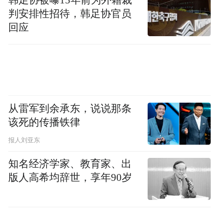
判安排性招待，韩足协官员
回应
据此前青岛地铁官方公布的青岛地铁16号线
从雷军到余承东，说说那条
该死的传播铁律
初步走向图，16号线从胶东国际机场站驶
出，沿204国道向东铺设，与即将开建的15号
报人刘亚东
线一期形成换乘，往即墨主城区、蓝谷方向
知名经济学家、教育家、出
铺设。
版人高希均辞世，享年90岁
与地铁16号线衔接的的15号线，近日完成了
一期即墨段涉及的绿迁、管迁、调流路工