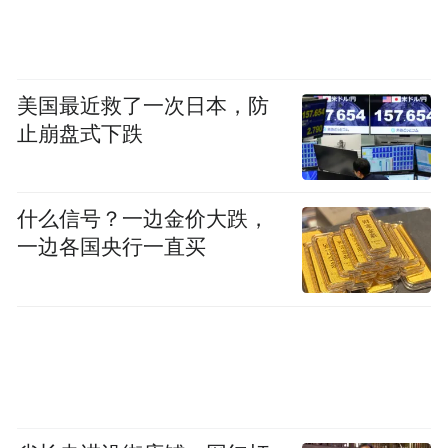
作，两座车站共计3个工点全部完成开工核
查，迎来重大进展。
美国最近救了一次日本，防
目前，青岛地铁包括4号线在内的11条在建线
止崩盘式下跌
路开足马力。4号线从今年9月份开始正式进
入空载试运行阶段；6号线一期土建工程已实
什么信号？一边金价大跌，
现29个单线区间贯通，区间掘进完成约
一边各国央行一直买
97%；2号线西延段、8号线南段土建工程均
按照计划有序推进……
地铁所至，美好即达，“轨道上的青岛”正疾
驰而来。
“特别声明：以上作品内容(包括在内的视频、图片或音