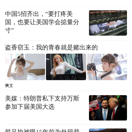
道，青岛地铁16号线连接胶东机场、动车产
业园、即墨主城区、蓝色硅谷等重要区域。
中国5招齐出，“要打疼美
国，也要让美国学会掂量分
从全市交通格局来看，青岛地铁16号线连接
寸”
胶东机场，沿线区市市民抵达胶东国际机场
盗香窃玉：我的青春就是赌出来的
将更为便捷。
此外，胶州将依托地铁交通进一步融入城市
主城区，而便捷的交通也将为上合示范区的
爽文
发展注入新活力。
美媒：特朗普私下支持万斯
参加下届美国大选
韩足协被曝15年前为外籍裁