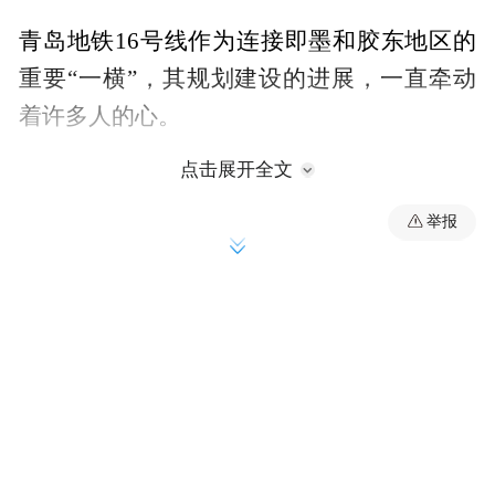
青岛地铁16号线作为连接即墨和胶东地区的
重要“一横”，其规划建设的进展，一直牵动
着许多人的心。
点击展开全文
针对网友关注的这一问题，12月13日下午，
胶州市委副书记市长于冬泉给出了最新答
举报
复。
他表示：青岛市地铁15号线已于2022年开工
建设，起自李沧下王埠站，终于城阳四方厂
站，未进入胶州市域。地铁16号线正在规划
胶州市将和青岛地铁集团积极对接，争
中，
取将地铁16号线纳入《青岛市2035年轨道交