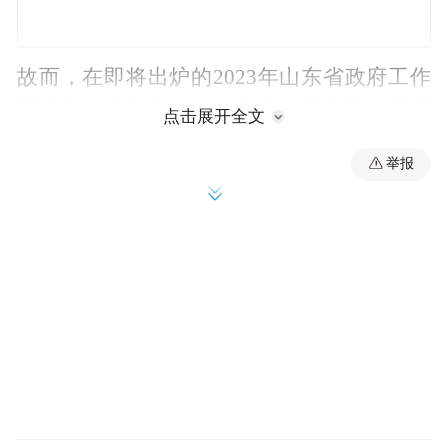
故而，在即将出炉的2023年山东省政府工作
报告中，山东将如何发力先行区建设，势必
点击展开全文
会成为焦点。而作为先行区建设中被委以重
举报
任的两座城市，“强省会”济南与“强龙头”青
岛自然是重中之重。