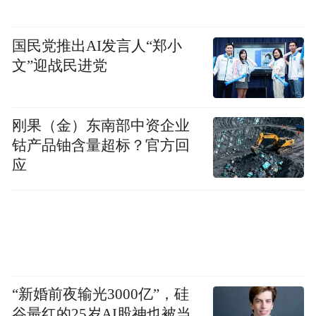
岛正是其首先调研的两座城市。
在济南调研期间，他就前往了新旧动能转换
国民党推出AI发言人“郑小
文”迎战民进党
起步区，并强调要高标准谋划推进起步区建
设。
刚果（金）东南部中资企业
而在青岛调研期间，也调研了青岛自贸片
钴产品铀含量超标？官方回
区、上合示范区和西海岸新区。其中，在上
应
合示范区重点了解了上合经贸综合服务平台
这一高能级开放平台。同时，林武在调研期
间，也对青岛提出了“希望青岛市努力在经济
工作中走在前、在改革创新上带好头，为全
省大局作出更大贡献”的新期许。
“新婚前夜输光3000亿”，硅
谷最红的25岁AI股神也被当