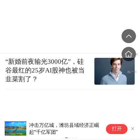
“新婚前夜输光3000亿”，硅
谷最红的25岁AI股神也被当
韭菜割了？
冲击万亿城，潍坊县域经济正崛
中
打开
起“千亿军团”
来