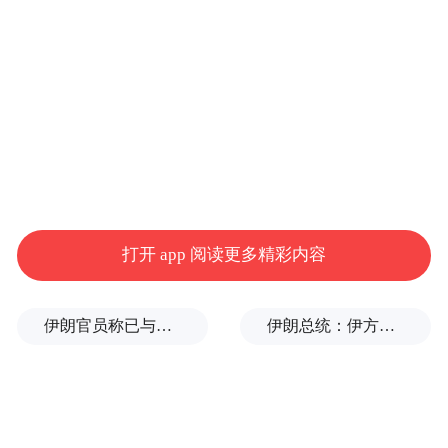
为什么说今年的省政府工作报告，会重点突
出建设绿色低碳高质量发展先行区呢？
一来，源自于这一战略的“独家性”。相较于
自贸区与黄河国家战略等的“广撒网”，先行
区在全国范围内是独一无二的，且与山东此
打开 app 阅读更多精彩内容
前就已纵深推进的新旧动能转换有着极大的
适配度。
伊朗官员称已与阿曼就霍尔木兹海峡通行问题明确总体框架
伊朗总统：伊方未在涉谅解备忘录的谈判中作任何让步
二来，源自于这一战略的“重量级”。不同于
其他战略，此番建设绿色低碳高质量发展先
行区，是获得了国务院的支持。要知道，去