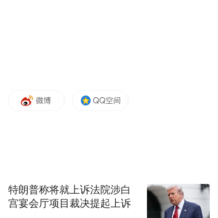
年一年得到类似待遇的省份，除山东外只有
贵州。
三来，源自于这一战略的“高潜力”。报告开
篇提到“山东是我国重要的工业基地和北方地
区经济发展的战略支点”，而在 去年12月29
日，山东省委书记林武在全省领导干部会议
“进一步提升山东在全国经济
上也曾表态，要
版图中的战略地位”
。显然，先行区建设将事
关山东能否兑现自身发展潜力。
以上三点之外，特别指出的是在山东省政府1
特朗普称将就上诉法院涉白
月3日召开的三场征求对政府工作报告意见建
宫宴会厅项目裁决提起上诉
议的座谈会上，省长周乃翔介绍报告起草有