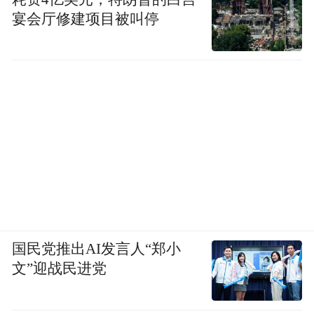
宴会厅修建项目被叫停
当然，在济青之外，其他城市对于全省发展
同样也有着举足轻重的影响。
例如菏泽，去年底召开的山东省委常委会，
专门审议了《突破菏泽鲁西崛起三年行动计
划（2023-2025年）》；再比如烟台，作为山
东下一座万亿城市的“热门人选”，如果能获
得山东省层面的助力，对于其更快突破万
国民党推出AI发言人“郑小
亿，自然会产生积极的影响。
文”迎战民进党
于山东而言，想要提升在全国经济版图中的