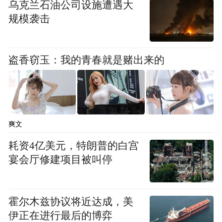
众所周知，济青作为省内“双核”，在每年省
乌克兰石油公司设施遭遇大
政府工作报告中，本来就是被提及次数最
规模袭击
多、引起讨论度最高的城市。今年情况又有
些不一样，济南依然是“强省会”，多年的龙
盗香窃玉：我的青春就是赌出来的
头城市青岛则首次上升到“强龙头”。
因此，报告中将如何理顺两座城市的关系，
引导济青构建合理有序的竞合关系值得期
爽文
待。 同样， 对于济青两座 “ 强”市 ，面对
耗资4亿美元，特朗普的白宫
“进一步提升山东在全国经济版图中的战略地
宴会厅修建项目被叫停
位”的共同任务，需要各扬所长，这就需要山
东省层面来统筹考量。
霍尔木兹协议将近达成，美
随着青岛与济南在全
有一点可以确定的是，
伊正在进行最后的博弈