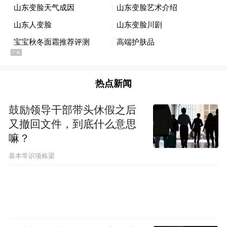
今年1月3日，山东省政府官网发布了《山东
省建设绿色低碳高质量发展先行区三年行动
计划（2023-2025年）》（以下简称《计
划》）。
热点新闻
鼓励领导干部带头休假之后
其中，围绕提升济南、青岛中心城市能级明
又撤回文件，到底什么意思
确，将对济南实施“强省会”战略，对青岛实
嘛？
在先行区建设成为
施“强龙头”战略。因此，
基本常识项栋梁
2023年省政府工作报告主要着墨点的背景
下，山东对济青的态度自然是外界最关心的
施策风向。