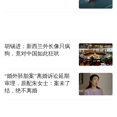
省战略布局层面真正实现了“平起平坐”，两
座城市的核心引领作用都将愈加突出。
同时，从《计划》中为两座城市规划的发展
路径也能看到，山东省其实也有意引导两座
城市实现良性的错位发展。
胡锡进：新西兰外长像只疯
狗，竟对中国如此狂吠
如济南的着力点落在了黄河流域，新旧动能
转换起步区是其接下来的发展重点；青岛的
“婚外胚胎案”离婚诉讼延期
发力点则面向全球，例如《计划》中提到的
审理，原配朱女士：案未了
西海岸新区与青岛自贸片区，以及《计划》
结，绝不离婚
专门一部分提及的上合示范区。
而自林武履新山东省委书记以来，济南与青