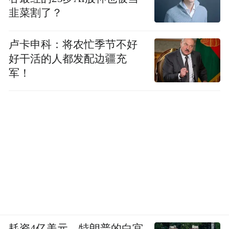
这既表明了山东对这两座城市的态度，也可
韭菜割了？
以视作对“一任接着一任干，一张蓝图绘到
底”表态的延续。
卢卡申科：将农忙季节不好
好干活的人都发配边疆充
因此，在省政府工作报告中，山东能否为两
军！
座城市各扬所长提供支持，也将成为左右山
东2023年发展的关键因素。
耗资4亿美元，特朗普的白宫