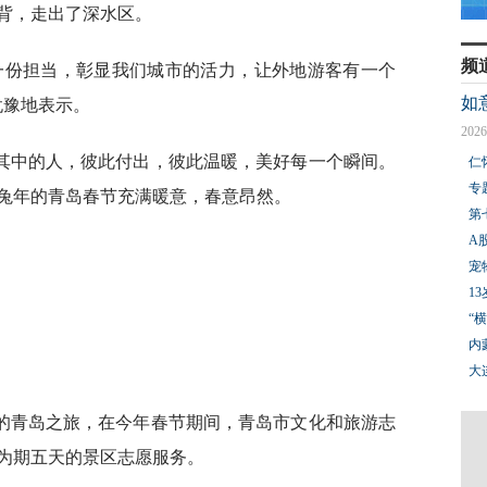
背，走出了深水区。
频
一份担当，彰显我们城市的活力，让外地游客有一个
如
犹豫地表示。
2026
其中的人，彼此付出，彼此温暖，美好每一个瞬间。
仁
专
兔年的青岛春节充满暖意，春意昂然。
第
A
宠
1
“
内
大
的青岛之旅，在今年春节期间，青岛市文化和旅游志
为期五天的景区志愿服务。