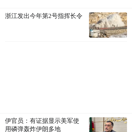
大抓项目、抓大项目的青岛，不断吸引来重
浙江发出今年第2号指挥长令
量级城市合伙人加盟。城市优势与企业优势
契合，也将双向奔赴更好的未来。
“特别声明：以上作品内容(包括在内的视频、图片或音
频)为凤凰网旗下自媒体平台“大风号”用户上传并发
布，本平台仅提供信息存储空间服务。
Notice: The content above (including the videos,
pictures and audios if any) is uploaded and posted
by the user of Dafeng Hao, which is a social media
platform and merely provides information storage
space services.”
伊官员：有证据显示美军使
用磷弹轰炸伊朗多地