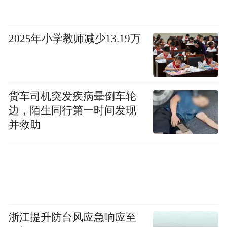
2025年小学教师减少13.19万
货车司机突发疾病晕倒车轮
边，陌生同行第一时间发现
并救助
图片来源：潍柴集团官网
能否落实落地产业链重点领域、创新链核心
技术的项目，关系到经济发展的主动权。潍
柴的创新特质，正是经济社会发展创新力的
杰出代表。
浙江提升防台风应急响应至