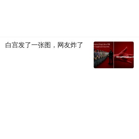
物流车、环卫车等推广应用场景，在氢能源
汽车等领域合作，助力青岛落实国家“双碳”
战略。
再看建设进度，潍柴（青岛）海洋装备制造
白宫发了一张图，网友炸了
中心项目原本计划一期计划2022年内完成建
设、实现试生产，二期2025年完成建设，投
入运营。不过，由于项目选址靠近颐海蓝
湾、昌盛公寓等居民区，前期工作颇费周
折，在近期的地块性质变更、项目建设、环
保公示过程中，居民对于环境影响相当关
切。此外，潍柴（青岛）智慧重工智造中心
项目推进相对顺利，计划2023年6月竣工投
产。