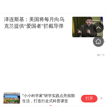
泽连斯基：美国将每月向乌
克兰提供“爱国者”拦截导弹
近四十个Ⅰ类新药在研扬州生物医药产业
江
打开
步入“收获季”
“金
26声枪响！14岁的初三学