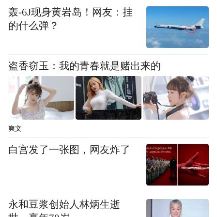
工程机械等多个领域，旗下拥有潍柴动力、
轰-6J现身黄岩岛！网友：挂
中国重汽、潍柴重机等多家上市公司，搭建
的什么弹？
了千亿级企业的发展平台。
盗香窃玉：我的青春就是赌出来的
从潍柴到山东重工，青岛与这家隐形巨无霸
企业的合作进一步升级。大型省属国企加码
投资，对于增强青岛城市竞争力意义深远。
潍柴青岛项目涵盖海洋装备制造、新能源汽
爽文
车等领域，恰与青岛重点打造的24条重点产
白宫发了一张图，网友炸了
业链中的海洋装备、智能制造装备、新能源
汽车等高度吻合。
青岛发展实体经济主要聚
焦于主导优势产业的规模提升和科技创新的
永和豆浆创始人林炳生逝
动力打造，而潍柴两者兼备。