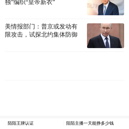
独”编织“皇帝新衣”
签约当天开工启动建设，将对标世界一流“灯
塔工厂”，打造全球领先的智慧施工设备智造
美情报部门：普京或发动有
基地。达产后，年产各类大型高端智能挖掘
限攻击，试探北约集体防御
机、矿机2.3万台，年产值150亿元，新增就
业2000人。
潍柴高端新能源汽车创新孵化中心项目主要
建设中试基地和体验中心，打造集技术孵
化、市场推广、品牌展示于一体的新能源汽
车产业发展高地。
山东重工、潍柴已在青岛落子5个项
至此，
目，总投资额达到170亿元。