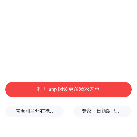
全球未来科技研发中心、潍柴动力（青岛）
科技孵化中心、潍柴（青岛）海洋装备制造
中心
等项目将落地青岛，预计总投资50亿
元。
仅不到40天后，2022年2月8日，潍柴（青
岛）海洋装备制造中心在青岛西海岸新区开
工建设，进入实质性落地阶段，也意味着潍
柴开始布局海洋赛道。
打开 app 阅读更多精彩内容
时隔7个月，9月25日，山东重工集团再加注
“青海和兰州在抢一碗面？”青海媒体：这种说法，格局小了
专家：日新版《防卫白皮书》“贼喊捉贼”，想向外界传达三个信号
潍柴（青岛）
青岛，分别投资100亿与20亿，
智慧重工智造中心
潍
项目落地西海岸新区，
柴高端新能源汽车创新孵化中心
项目牵手青