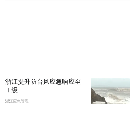
用了潍柴自主研发的整机控制、动力液压、
智能互联等多项创新技术，其领先行业的尖
端科技，对于促进人工智能与装备制造产业
的深度融合具有重要意义，可填补青岛市在
重型机械智能建造领域的空白。
潍柴处于高端装备制造的链主地位，有望进
一步发挥资源优势和产业配置能力，在产业
浙江提升防台风应急响应至
链上带动上下游配套企业在青集聚，
对接更
Ⅰ级
多国际优势资源，为青岛打造先进制造业产
浙江应急管理
业集群形成助力。
另一方面，以工业立市的青岛拥有基础雄