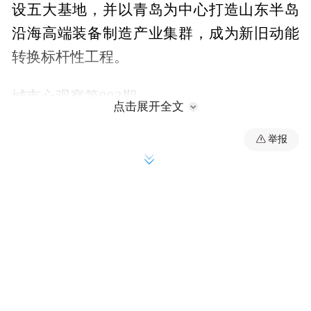
设五大基地，并以青岛为中心打造山东半岛
沿海高端装备制造产业集群，成为新旧动能
转换标杆性工程。
城市心观察第903期
点击展开全文
撰文/高涵
举报
审校/张慧
中国汽车与装备制造产业的龙头潍柴集团，
近年来频频落子青岛西海岸。
早在2021年最后一天，青岛市政府就与潍柴
潍柴动力
集团签署了战略合作备忘录，明确