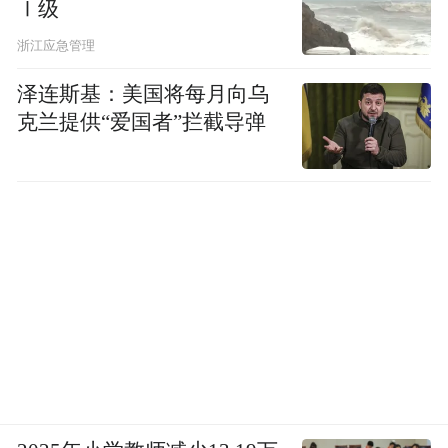
Ⅰ级
潍柴动力（青岛）科技孵化中心项目将汇聚
浙江应急管理
集团全球技术专家资源，服务山东重工及旗
泽连斯基：美国将每月向乌
下全球子公司开展新技术研究孵化，支持山
克兰提供“爱国者”拦截导弹
东半岛新业态发展；潍柴动力全球未来科技
研发中心项目将落户未来技术研究院、电控
与软件研究院等，年均研发投入5亿元以上，
建立全球高端工业设计、中试、生产、推广
应用生态圈。
这将助力青岛引进国内外高层次人
无疑，
才，打造相关产业领域最具活力的科技创新
生态。