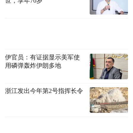
世，享年70岁
青岛在海洋强国发展战略里地位举足轻重，
海洋经济规模在全国领先。但海洋产业具有
高投入、高风险、长周期等特点，青岛海洋
产业特别是海洋制造业发展还没有形成比较
优势，战略新兴产业仍需进一步提质增效。
伊官员：有证据显示美军使
用磷弹轰炸伊朗多地
在青岛投建高端海洋装备新的产业集群，是
潍柴的重要战略部署。潍柴（青岛）海洋装
浙江发出今年第2号指挥长令
备制造中心将打造船舶设计研发、建造维
修、展示体验、新兴消费和融合示范五位一
体的综合产业基地，为青岛海洋经济发展增
添强劲新动力。