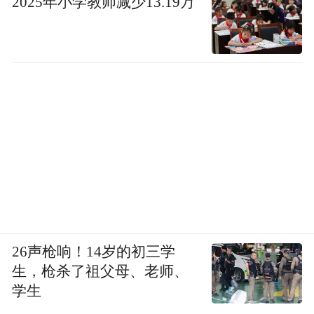
2025年小学教师减少13.19万
能否谋划布局一批具有较强牵引性、标志性
的重大项目，直接影响到产业集群的做优做
26声枪响！14岁的初三学
强与发展成效的整体提升。
生，枪杀了祖父母、老师、
学生
潍柴（青岛）智慧重工智造中心项目集成应