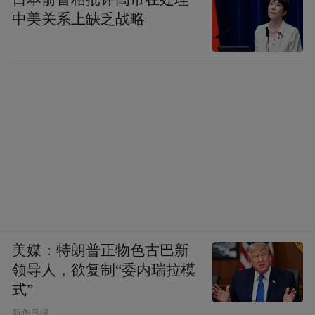
中美关系上缺乏战略
得益于头部梯队区市的带动，紧随其后的兄
弟区市也在自我加压中砥砺前行。
向新而立的2023年，作为青岛主城区扩容扩
能主战场的即墨区，提出要抓牢“五条战
线”，当好“三个排头兵”建设活力宜居幸福现
代化新区。
把2023年确定为“攻坚克难年”的莱西市，将
以深化双招双引、培育做强产业、基础设施
建设、区域协同发展、解决急难愁盼、城乡
美媒：特朗普正物色古巴新
环境整治、事要真正解决为重点，推动七大
领导人，欲复制“委内瑞拉模
式”
任务攻坚克难。
新华日报