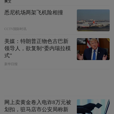
爽文
悉尼机场两架飞机险相撞
CCTV国际时讯
美媒：特朗普正物色古巴新
领导人，欲复制“委内瑞拉模
式”
图片来源：岛城先锋
新华日报
而取得如此突出的成绩，除了考核指标的权
重给经济总量、工业等强劲的地区赋予的天
然优势之外，同样离不开西海岸新区、胶州
市、崂山区三区市自我加压、以实干求实效
网上卖黄金卷入电诈8万元被
的主动作为。
划扣，驻马店市公安局称新