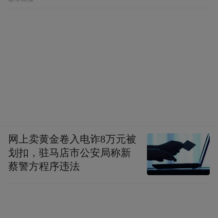
总而言之，区市间的考核，晒的是业绩，比
的是干劲，但只有各区市合理分工、优势互
补，才能最终形成握指成拳的合力。
“特别声明：以上作品内容(包括在内的视频、图片或音
频)为凤凰网旗下自媒体平台“大风号”用户上传并发
布，本平台仅提供信息存储空间服务。
Notice: The content above (including the videos,
pictures and audios if any) is uploaded and posted
by the user of Dafeng Hao, which is a social media
网上卖黄金卷入电诈8万元被
platform and merely provides information storage
划扣，驻马店市公安局称新
space services.”
蔡警方程序违法