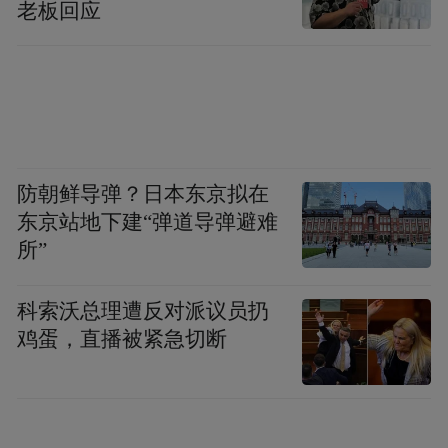
长30%、50%、15%；市场主体日均新设150
老板回应
家，总数达42.5万家。
紧扣实体经济发展主线，西海岸新区聚焦重
点项目培育和新兴产业专业园区招大引强，
推动以海洋生物医药、虚拟现实为代表的新
兴产业强势突破，智能家电、“芯屏”、高端
防朝鲜导弹？日本东京拟在
东京站地下建“弹道导弹避难
化工新材料等千亿级产业集群快速崛起。
所”
科索沃总理遭反对派议员扔
鸡蛋，直播被紧急切断