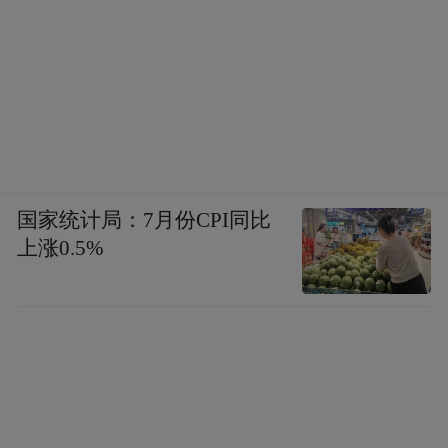
图片来源：青岛西海岸发布
以“芯屏产业”为例，截至目前，西海岸新区
已聚集起39家半导体及光电显示产业规上企
国家统计局：7月份CPI同比
业，年产值超过400亿元，总投资2500亿元的
上涨0.5%
50余个产业链项目正在加快推进。
在城市更新板块，去年，西海岸新区28个老
旧小区改造项目完工，15个村居安置小区完
成交付，14处山头公园建成开放；胶州湾二
隧全面开工，地铁6号线、13号线二期北段加