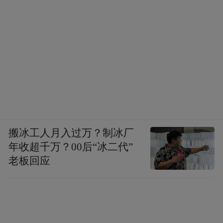
“大物管”、片区联管联治等城市治理模式，
提高城市管理精细化、社会治理规范化水
平。
除西海岸新区和胶州外，表现亮眼的崂山区
同样通过一系列探索与实践，彰显勇做排头
兵的决心。
搬冰工人月入过万？制冰厂
承压奋进的2022年，崂山区交出了GDP总量
年收超千万？00后“冰二代”
1081.17亿元，同比增长5.7%的年度“成绩
老板回应
值得一提的是，5.7%的增速也在全市
单”。
排名首位。
聚力振兴实体经济，崂山区把四大专业化园