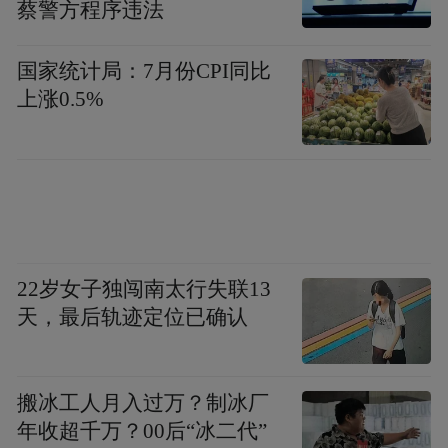
蔡警方程序违法
经济运行、项目签约落
分板块来看，不论是
地还是城市更新建设，西海岸新区都全部摘
国家统计局：7月份CPI同比
得“满星”
。
上涨0.5%
透过GDP具体表现，2022年西海岸新区以
4691.85亿元的成绩继续领跑全市，贡献了近
1/3的经济总量；4.8%的同比增速，高于全市
大盘0.9个百分点。
22岁女子独闯南太行失联13
一系列可量化的数据展现出了西海岸新区强
天，最后轨迹定位已确认
劲的发展韧性，规上工业增加值增长8%、对
全市增长贡献率超70%；固定资产投资增长
搬冰工人月入过万？制冰厂
5%，工业、高新技术、基础设施投资分别增
年收超千万？00后“冰二代”