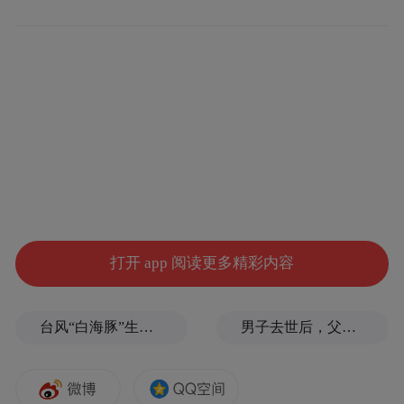
图片来源：岛城先锋
十区市中，西海岸新区、胶州市综合成绩居
前2位，再次夺得“真抓实干、勇当排头”红
不止四季度，回看过去一年，西海岸新
旗。
区、胶州市的表现可谓是“优秀生”中的稳定
生，均包揽红旗
。
打开 app 阅读更多精彩内容
与胶州综合成绩仅相差0.47的崂山区表现同
样出色。而崂山区除一季度外，排名也均在
台风“白海豚”生命史即将超过15天，是普通台风3倍以上，环流直径达1300公里
男子去世后，父母要求对孙子进行亲子鉴定，儿媳拒绝
前三位。
同时，其他区市的发展也可圈可点。跟三季