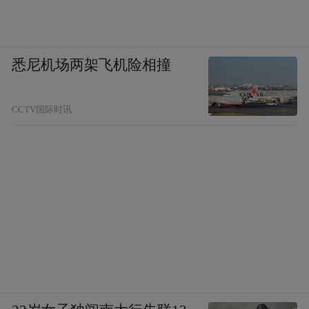
与此同时，胶州市规模以上工业增加值增长
9.6%，其中规模以上制造业增加值增长
9.7%，制造业继续成为胶州经济增长的主要
悉尼机场两架飞机险相撞
支撑。
再看项目签约落地。胶州创新“5-2-1”矩阵式
CCTV国际时讯
发展思路，构建“十链合一”模式，策源建设
二十大专业园区，集成电路和智能制造装备
产业园入选青岛十大新兴产业专业园区。