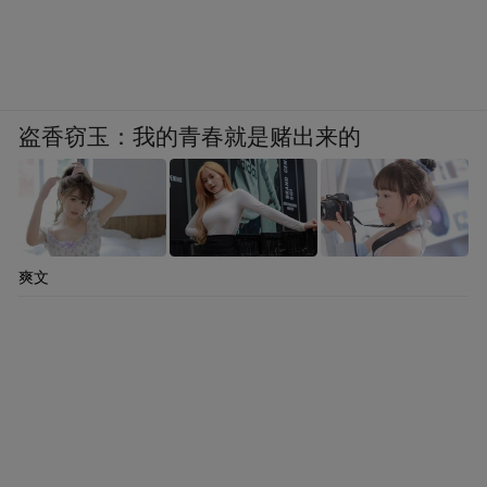
快推进……
回望过去一年，西海岸新区也以“示范引领
区”的担当扛起了城市发展重任，并把一系列
盗香窃玉：我的青春就是赌出来的
承诺落在了实处。
在经济
同样连续四个季度夺得红旗的胶州，
运行、项目签约落地以及城市更新建设三个
爽文
单项板块中，也全部跻身三甲行列
。
先看经济运行。2022年，胶州市地区生产总
值首度突破1500亿元大关，并以1541.09亿元
的经济总量，坐稳“青岛第二区”。