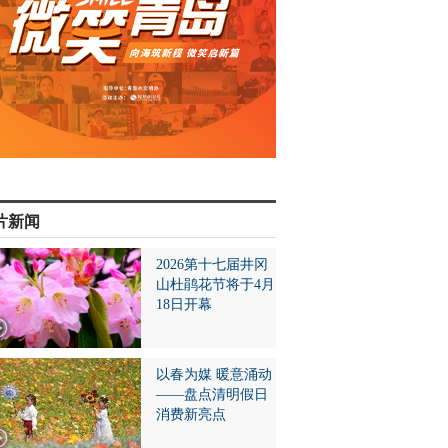
片新闻
2026第十七届井冈
山杜鹃花节将于4月
18日开幕
以春为媒 暖意涌动
——盘点清明假日
消费新亮点