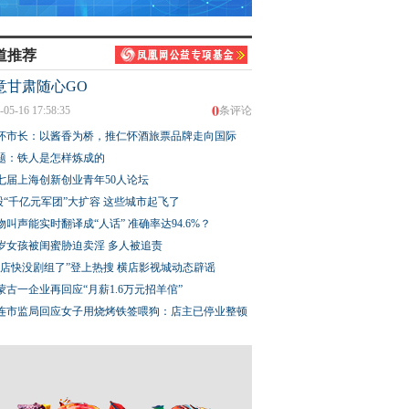
道推荐
意甘肃随心GO
0
-05-16 17:58:35
条评论
怀市长：以酱香为桥，推仁怀酒旅票品牌走向国际
题：铁人是怎样炼成的
七届上海创新创业青年50人论坛
股“千亿元军团”大扩容 这些城市起飞了
物叫声能实时翻译成“人话” 准确率达94.6%？
3岁女孩被闺蜜胁迫卖淫 多人被追责
横店快没剧组了”登上热搜 横店影视城动态辟谣
蒙古一企业再回应“月薪1.6万元招羊倌”
连市监局回应女子用烧烤铁签喂狗：店主已停业整顿