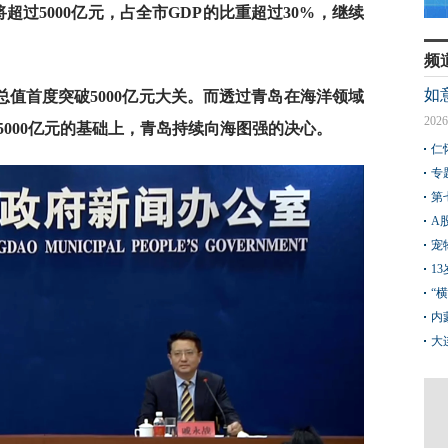
超过5000亿元，占全市GDP的比重超过30%，继续
频
如
值首度突破5000亿元大关。而
透过青岛在海洋领域
2026
000亿元的基础上，青岛持续向海图强的决心。
仁
专
第
A
宠
1
“
内
大