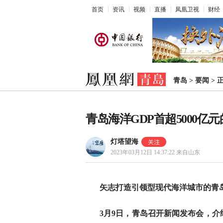
首页
资讯
视频
直播
凤凰卫视
财经
青岛
>
要闻
>
青岛海洋GDP首超5000亿
灯塔望海
2023年03月12日 14:37:22
来自山东
矢志打造引领型现代海洋城市的青
3月9日，青岛召开新闻发布会，介