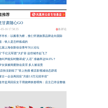
道推荐
意甘肃随心GO
0
-05-16 17:58:35
条评论
怀市长：以酱香为桥，推仁怀酒旅票品牌走向国际
题：铁人是怎样炼成的
七届上海创新创业青年50人论坛
股“千亿元军团”大扩容 这些城市起飞了
物叫声能实时翻译成“人话” 准确率达94.6%？
3岁女孩被闺蜜胁迫卖淫 多人被追责
横店快没剧组了”登上热搜 横店影视城动态辟谣
蒙古一企业再回应“月薪1.6万元招羊倌”
连市监局回应女子用烧烤铁签喂狗：店主已停业整顿