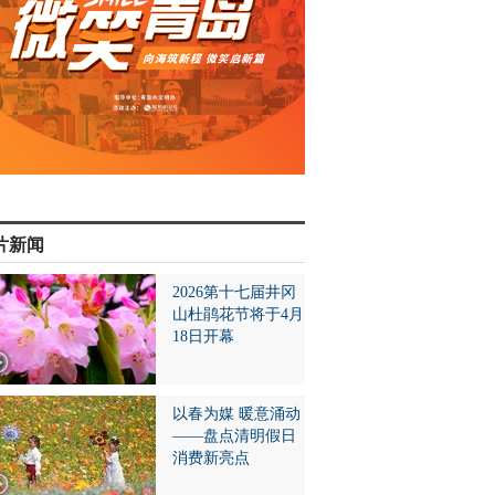
片新闻
2026第十七届井冈
山杜鹃花节将于4月
18日开幕
以春为媒 暖意涌动
——盘点清明假日
消费新亮点