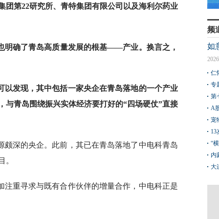
集团第22研究所、青特集团有限公司以及海利尔药业
频
如
也明确了青岛高质量发展的根基——产业。换言之，
2026
仁
专
可以发现，其中包括一家央企在青岛落地的一个产业
第
，与青岛围绕振兴实体经济要打好的“四场硬仗”直接
A
宠
1
“
源颇深的央企。此前，其已在青岛落地了中电科青岛
内
目。
大
加注重寻求与既有合作伙伴的增量合作，中电科正是