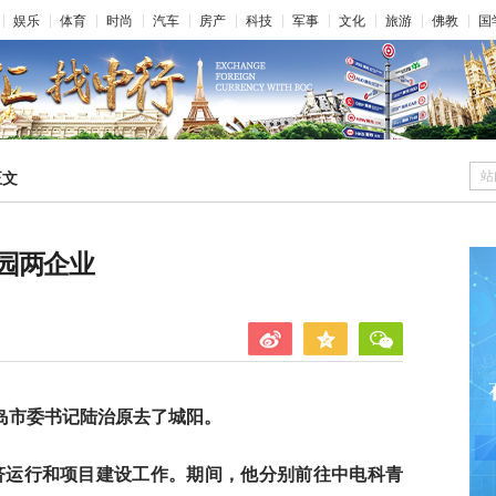
娱乐
体育
时尚
汽车
房产
科技
军事
文化
旅游
佛教
国
站
正文
园两企业
岛市委书记陆治原去了城阳。
经济运行和项目建设工作。期间，他分别前往中电科青