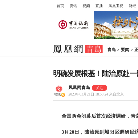
首页
资讯
视频
直播
凤凰卫视
财经
青岛
>
要闻
>
明确发展根基！陆治原赴一
凤凰网青岛
2023年03月21日 18:58:24
来自北京
全国两会闭幕后首次经济调研，青
3月20日，陆治原到城阳区调研