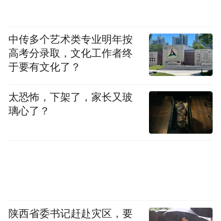
7.0%。
4月6日，空客第二条生产线等项目签约天
中传多个艺术类专业明年按
津，天津将成为仅次于德国汉堡的空客A320
高考分录取，文化工作者终
于要有文化了？
产业政
系列飞机的全球第二大生产基地。
策、招商引资领域不断传来的好消息，都说
太恐怖，下架了，家长又玻
明前些年陷入低谷的天津，正在缓过来。
璃心了？
和宁波、天津等制造业成熟的城市相比，青
岛依然在体量上存在差距，实体经济还需持
续发力、招商引资还需常抓不懈。国际需求
疲软给产品出口带来一定冲击，青岛也需要
重点关注外贸的发展。
陕西省委书记赶赴灾区，要