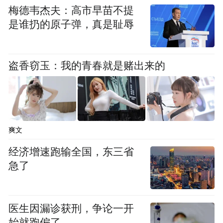
梅德韦杰夫：高市早苗不提
是谁扔的原子弹，真是耻辱
盗香窃玉：我的青春就是赌出来的
爽文
经济增速跑输全国，东三省
不过，今年一季度，天津跑出5.5%的经济增
急了
速，成绩亮眼。这一方面是由于去年一季度
天津受疫情影响比较严重，整体基数比较
医生因漏诊获刑，争论一开
低，另一方面是天津规上工业增加值、服务
始就跑偏了