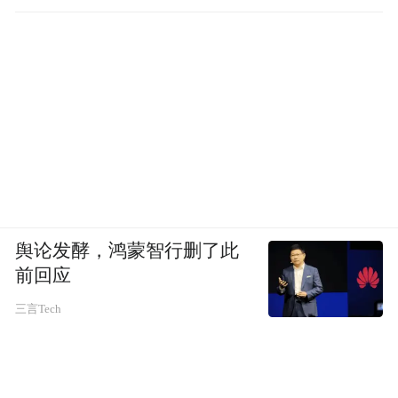
头雁”，长沙智能网联千亿级产业集群以湖南
湘江新区为核心正加速崛起。中联智慧产业
城外，有来自百度、舍弗勒、中汽研等一批
智能网联汽车领域的行业龙头企业开展智能
驾驶试验。400余家上下游企业，汇聚湖南湘
江新区，分享着科技创新、产业发展机会。
同时，长沙的房价和涨幅也一直处于较低水
平，严格的限购限售条件，使长沙成为一座
舆论发酵，鸿蒙智行删了此
让投资客“绕着走”的城市，并造福了暂时无
前回应
房的年轻人们。在“得年轻人者得天下”的年
三言Tech
代，长沙凭借多年保持相对稳定的"低房
价”，积极发展高新产业及智能制造等产业，
这些产业提供的就业机会、自身丰厚的文化