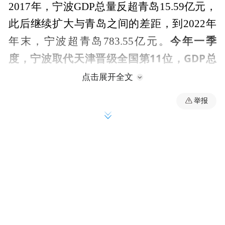
2017年，宁波GDP总量反超青岛15.59亿元，
此后继续扩大与青岛之间的差距，到2022年
今年一季
年末，宁波超青岛783.55亿元。
度，宁波取代天津晋级全国第11位，GDP总
量反超天津86.42亿元。
点击展开全文
举报