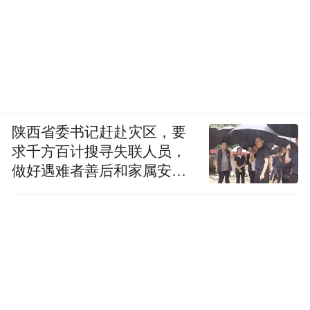
底蕴和新潮的消费文化，也让长沙赢得了年
轻人的芳心。
前有“猛虎”，后有“追兵”。担负着山东“强龙
头”定位的青岛，接下来势必要付出更大的努
力。
陕西省委书记赶赴灾区，要
求千方百计搜寻失联人员，
做好遇难者善后和家属安抚
“特别声明：以上作品内容(包括在内的视频、图片或音
工作
频)为凤凰网旗下自媒体平台“大风号”用户上传并发
布，本平台仅提供信息存储空间服务。
Notice: The content above (including the videos,
pictures and audios if any) is uploaded and posted
by the user of Dafeng Hao, which is a social media
platform and merely provides information storage
space services.”