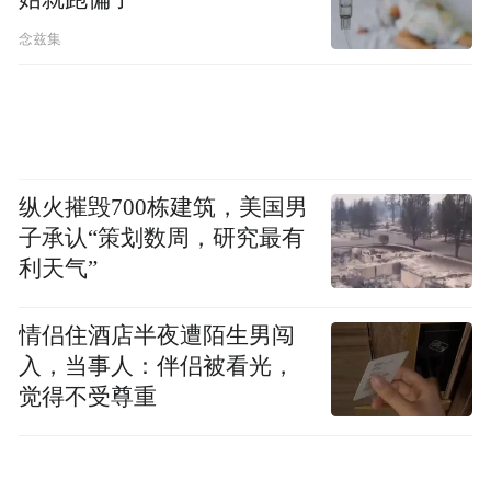
业增加值、社会消费品零售总额等各项经济
念兹集
指标反弹明显。
从全年来看，宁波能否对天津真正实现反超
尚无定数。
以去年为例，尽管宁波在一季度
将差距追至仅22亿元，但到了年底，差距又
纵火摧毁700栋建筑，美国男
扩大至607亿元。
子承认“策划数周，研究最有
利天气”
被写入2023年天津市政府工作报告的“十项行
动”中，制造业高质量发展行动、京津冀协同
情侣住酒店半夜遭陌生男闯
发展走深走实行动、港产城融合发展行动、
入，当事人：伴侣被看光，
滨海新区高质量发展支撑引领行动等，均涉
觉得不受尊重
及产业结构转型和跃升。今年一季度，天津
全市的战略性新兴产业增加值同比增长