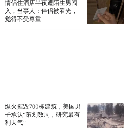
2022年，长沙GDP增速达4.5%，在全国24座
情侣住酒店半夜遭陌生男闯
“万亿元城市”中排名第一；18.13万的人口增
入，当事人：伴侣被看光，
觉得不受尊重
量还拿下全国第一。
长沙被誉为“世界机械工程之都”，工业机械
总产值占全国的27.5%，全球的7.2%。从上
世纪90年代起，长沙就致力于发展装备制造
业，过程中几经起伏，但长沙始终没有放
三一重工、中联重科、铁建重
弃。如今，
工、山河智能这些世界级工程机械巨头，都
把生产基地放在了长沙，一个千亿级的产业
集群已经形成。
纵火摧毁700栋建筑，美国男
子承认“策划数周，研究最有
利天气”
此外，长沙也是国内智能网联汽车领域的“领