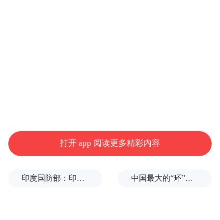
很明显，宁波之所以能够在第一季度反超天
津，关键还是在于自身强大的工业制造业。
一季度，宁波的第二产业增加值比天津高约
445亿元，其中规上工业增加值增长4%，比
打开 app 阅读更多精彩内容
汽车制造、电气机
全国、全省高1个百分点，
械、化学原料等重点行业贡献突出，增速均
印度国防部：印度成功试射“烈火-4”中程弹道导弹，可携带常规弹头和核弹头
中国最大的“环”，要来了
在10%以上。
纵观宁波、天津、青岛三城，均以制造业和