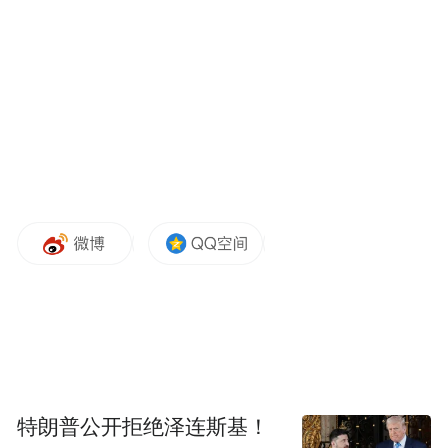
外贸著称。
天津、青岛过去位次下降的其中一个原因，
是脱实向虚速度过快。数据显示，2010年，
宁波、天津、青岛第二产业在GDP中占比分
别为55.4%、53.1%、48.7%，2022年占比则
分别为47.2%、37%、34.8%。
虽然天津、青岛已经“觉悟”，如青岛在“十四
五”规划中明确提出“制造业增加值占生产总
值比重取代服务业增加值比重”，但重塑制造
业优势仍任重道远。
特朗普公开拒绝泽连斯基！