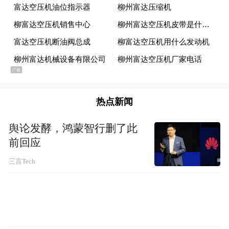
2022年，宁波新增国家级制造业单项冠军企
业（产品）20家，截至年末累计达83家，稳
居全国城市首位；新增国家级专精特新“小巨
人”101家，累计283家，居全国城市第四位。
热点新闻
外贸方面，宁波舟山港的吞吐量全球第一。
今年一季度，宁波在前2月遭遇“负增长”的情
舆论发酵，鸿蒙智行删了此
前回应
况下，逆势发力，以单月出口增长18%的成
绩，强势推动一季度出口同比基本持平。
三言Tech
这也使得宁波的进出口总额升至全国第五。
与之相比，青岛仅列全国第九，天津更是被
佛山直接挤出了全国前十。