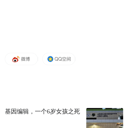
现代化就没有教育现代化。
这意味着时下不仅局限在认识职业教育现代
化的意义，而是要应时代所需准确推进。
近年来，国家层面一系列重要法律法规和政
策举措的出台，均释放出发展职业教育“号
子”更响、“步子”更大的鲜明信号。
值得关注的是，目前在现代制造业、战略性
新兴产业和现代服务业等领域，一线新增从
业人员70%以上来自职业院校。
基因编辑，一个6岁女孩之死
伴随着现代职业教育体系建设改革有序有效
推进，已为各行各业累计培养输送2亿多高素