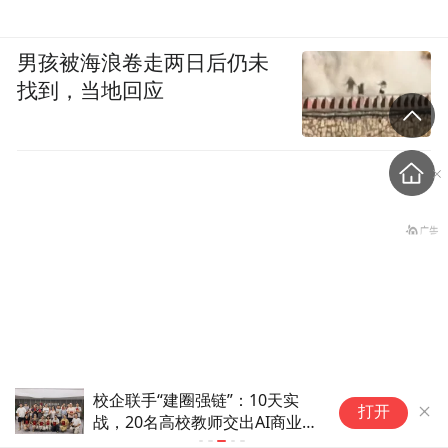
男孩被海浪卷走两日后仍未
找到，当地回应
校企联手“建圈强链”：10天实
宇
打开
盗香窃玉：我的青春就是赌出来的
战，20名高校教师交出AI商业短
个
片
长