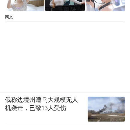
爽文
俄称边境州遭乌大规模无人
机袭击，已致13人受伤