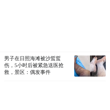
才发展空缺，实现职业教育与常德产业发展
的良性互动。
相较于常德，青岛职教城起步相对晚一些，
2020年8月11日，青岛国际职教城在即墨按下
建设的启动键，目前来看，项目推进似乎不
尽如人意，而要想形成职业教育与区域产业
男子在日照海滩被沙蜇蜇
相融共生、同频共振的生动局面，其建设和
伤，5小时后被紧急送医抢
救，景区：偶发事件
推动仍是不容忽视的板块。
当下，国家层面的重视，再次表明在中国式
现代化各个层面的推进上，职业教育必须戮
力前行、积极作为，充分发挥出作为类型教