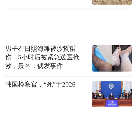
专业的建设、人才的培养，反过来职业教育
培养的人才也可以推动产业更快更好地发
展，形成良性循环。
事实上，作为全国最早发展职业教育的城市
男子在日照海滩被沙蜇蜇
之一，青岛市职业教育基础扎实、底蕴深
伤，5小时后被紧急送医抢
厚，一直位居全国第一方阵，目前共有独立
救，景区：偶发事件
设置的高职院校11所、中职学校68所，在校
韩国检察官，“死”于2026
生合计约21.29万人。
就目前而言，全市职业院校开设的270余个专
业点覆盖了青岛24条重点产业链中的22条，
在校生人数超过10万人。让这部分人才与城
市发展紧密相融，是青岛职业教育发展当下