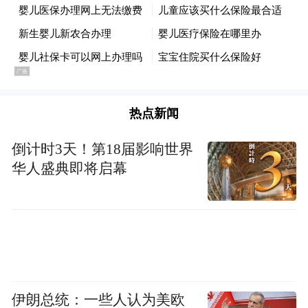
热点新闻
倒计时3天！第18届影响世界
华人盛典即将启幕
图片来源：青岛市教育局
在两所学校，吴岩实地考察实训基地、技术
创新中心、技能培训中心等，观摩学生文化
和技能展示活动。
伊朗总统：一些人认为美欧
此外，他还现场与学校师生、企业技术人员