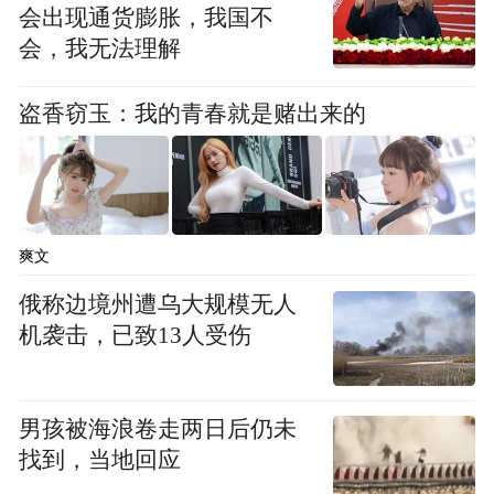
会出现通货膨胀，我国不
深入交流，了解办学育人、学生学习成长和
会，我无法理解
产教融合等情况。
盗香窃玉：我的青春就是赌出来的
期间，他强调要以职普融通为关键，以产教
融合为重点，以科教融汇为新方向，全面加
强高水平职业学校和专业建设，推进立德树
人和专业技能有机融合，推进教育和产业深
爽文
度融合。
俄称边境州遭乌大规模无人
机袭击，已致13人受伤
与产业发展紧密对接是职业教育的基本属
性，职业教育的生命力正在于实践和应用。
男孩被海浪卷走两日后仍未
从城市发展层面来讲，职业教育与产业相辅
找到，当地回应
相成，既可以依托产业的发展带动职业教育