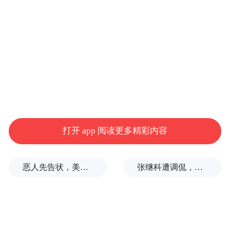
撰文/冯亚楠
审校/庄建成
党的二十大报告提出“统筹职业教育、高等教
育、继续教育协同创新，推进职普融通、产
教融合、科教融汇，优化职业教育类型定
打开 app 阅读更多精彩内容
位”，再次明确职业教育的发展方向，也为推
进职业教育现代化提供了根本遵循。
恶人先告状，美方就黄岩岛污蔑中方
张继科遭调侃，这项“自虐”赛事在中国火了
站在新的历史起点，怎样认识职业教育的地
位和作用？一条不争的逻辑主线是：没有教
育现代化就没有国家现代化，没有职业教育