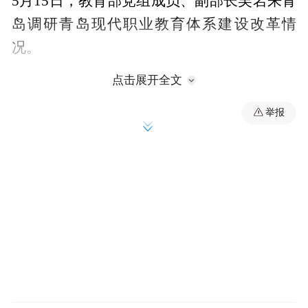
5月15日，教育部党组成员、副部长吴岩来青
岛调研青岛现代职业教育体系建设改革情
况。
点击展开全文
而在接下来的行程中，吴岩还到湖南长沙
市、湘潭市、常德市开展了教育信息化2.0试
举报
点省建设考察调研工作。
梳理吴岩此番调研全程，可以清晰地看到均
指向推进教育数字化这一核心命题，而每到
一处都重点提及职业教育，可见其在整个教
育体系中的分量之重，战略定位也越来越突
出。
城市心观察第952期