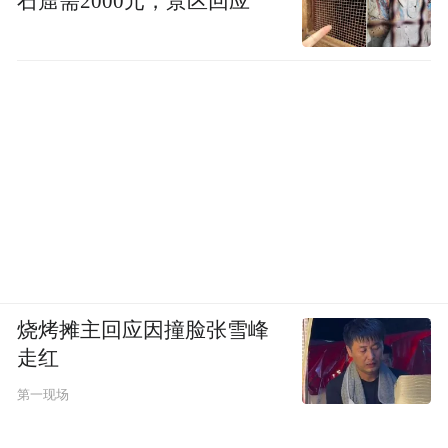
石窟需2000元，景区回应
职教大学城建设，并按照“办园区、兴高职、
带产业、建新城”的工作思路，整合升级市城
区职业教育资源，实行整体搬迁、集中办
学。
截至目前，湖南幼儿师范高等专科学校、常
德财经机电职业技术学院（筹）、常德技师
学院均已建成办学，加上已有的常德职业技
术学院，形成了“一城四校”的发展格局，基
本形成了与区域经济社会发展相适应的现代
烧烤摊主回应因撞脸张雪峰
职业教育体系。
走红
第一现场
毋庸置疑，常德这一做法不仅提升职业教育
发展的集群效应，也将填补当地产业技术人