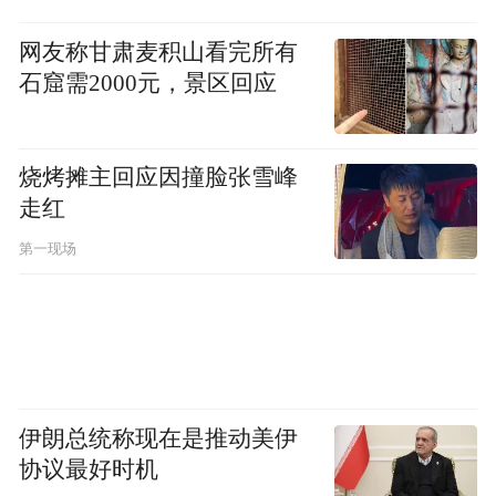
应破题的关键。
网友称甘肃麦积山看完所有
石窟需2000元，景区回应
而这也将是回应社会和家长对于“读职业院
校，到底有没有出路？”这一追问最好的应
答。
烧烤摊主回应因撞脸张雪峰
走红
基于此，便要求青岛职业教育在教育教学过
第一现场
程中充分彰显实用性和职业性，科学定位人
才培养目标，包括培养什么样的人才和怎样
培养人才，充分兼顾教育的当前价值和长远
价值，培养文化知识、职业技能、职业精神
交融兼具的高素质人才。
伊朗总统称现在是推动美伊
协议最好时机
此外，还要结合经济发展需求，构建专业