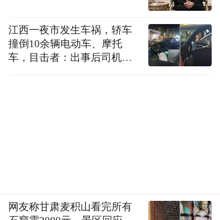
化、特色化学科体系，确保职业院校专业群
布局与区域产业链紧密结合，并及时根据经
江西一夜市发生车祸，轿车
撞倒10余辆电动车、摩托
济社会的变化发展优化专业结构。
车，目击者：出事后司机一
直坐车里
在结束调研青岛的行程后，吴岩又来到了湖
南长沙、常德、湘潭，开展教育信息化2.0试
点省建设考察调研工作。期间，他走访了常
德职业技术学院，同样有职业教育学校的行
程。
一直以来，常德都把发展现代职业教育摆在
突出位置，此前针对自身职业教育发展中存
在的“多头管理、资源分割、办学层次不高”
网友称甘肃麦积山看完所有
等问题，早在2011年伊始，常德便启动常德