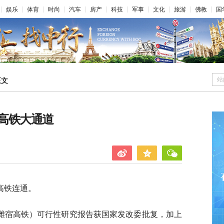
娱乐
体育
时尚
汽车
房产
科技
军事
文化
旅游
佛教
国
站
正文
高铁大通道
高铁连通。
潍宿高铁）可行性研究报告获国家发改委批复，加上