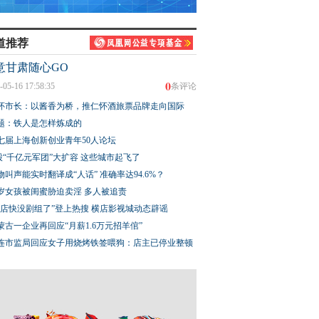
道推荐
意甘肃随心GO
0
-05-16 17:58:35
条评论
怀市长：以酱香为桥，推仁怀酒旅票品牌走向国际
题：铁人是怎样炼成的
七届上海创新创业青年50人论坛
股“千亿元军团”大扩容 这些城市起飞了
物叫声能实时翻译成“人话” 准确率达94.6%？
3岁女孩被闺蜜胁迫卖淫 多人被追责
横店快没剧组了”登上热搜 横店影视城动态辟谣
蒙古一企业再回应“月薪1.6万元招羊倌”
连市监局回应女子用烧烤铁签喂狗：店主已停业整顿