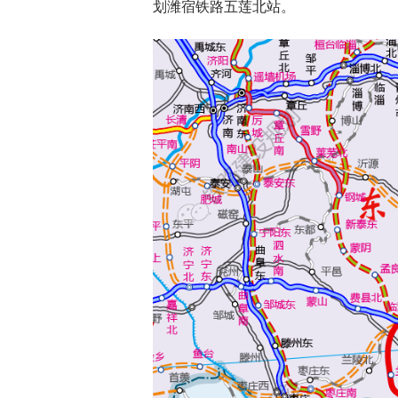
划潍宿铁路五莲北站。