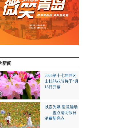
片新闻
2026第十七届井冈
山杜鹃花节将于4月
18日开幕
以春为媒 暖意涌动
——盘点清明假日
消费新亮点