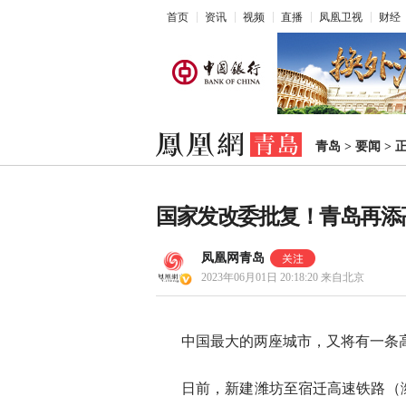
首页
资讯
视频
直播
凤凰卫视
财经
青岛
>
要闻
>
国家发改委批复！青岛再添
凤凰网青岛
2023年06月01日 20:18:20
来自北京
中国最大的两座城市，又将有一条
日前，新建潍坊至宿迁高速铁路（