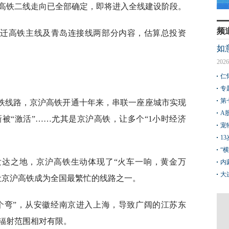
高铁二线走向已全部确定，即将进入全线建设阶段。
频
宿迁高铁主线及青岛连接线两部分内容，估算总投资
如
2026
仁
专
第
铁线路，京沪高铁开通十年来，串联一座座城市实现
A
被“激活”……尤其是京沪高铁，让多个“1小时经济
宠
1
“
发达之地，京沪高铁生动体现了“火车一响，黄金万
内
大
让京沪高铁成为全国最繁忙的线路之一。
个弯”，从安徽经南京进入上海，导致广阔的江苏东
辐射范围相对有限。