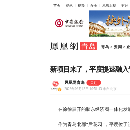
首页
资讯
视频
直播
凤凰卫视
财经
青岛
>
要闻
>
新项目来了，平度提速融入
凤凰网青岛
2023年06月13日 19:51:43
来自北京
在徐徐展开的胶东经济圈一体化发
作为青岛北部“后花园”，平度位