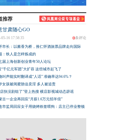
道推荐
意甘肃随心GO
0
-05-16 17:58:35
条评论
怀市长：以酱香为桥，推仁怀酒旅票品牌走向国际
题：铁人是怎样炼成的
七届上海创新创业青年50人论坛
股“千亿元军团”大扩容 这些城市起飞了
物叫声能实时翻译成“人话” 准确率达94.6%？
3岁女孩被闺蜜胁迫卖淫 多人被追责
横店快没剧组了”登上热搜 横店影视城动态辟谣
蒙古一企业再回应“月薪1.6万元招羊倌”
连市监局回应女子用烧烤铁签喂狗：店主已停业整顿