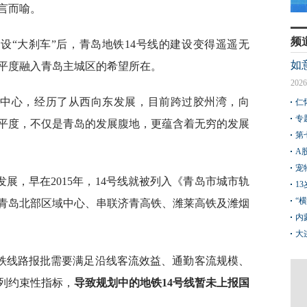
言而喻。
频
设“大刹车”后，青岛地铁14号线的建设变得遥遥无
如
平度融入青岛主城区的希望所在。
2026
的中心，经历了从西向东发展，目前跨过胶州湾，向
仁
专
平度，不仅是青岛的发展腹地，更蕴含着无穷的发展
第
A
宠
展，早在2015年，14号线就被列入《青岛市城市轨
1
“
青岛北部区域中心、串联济青高铁、潍莱高铁及潍烟
内
大
铁线路报批需要满足沿线客流效益、通勤客流规模、
列约束性指标，
导致规划中的地铁14号线暂未上报国