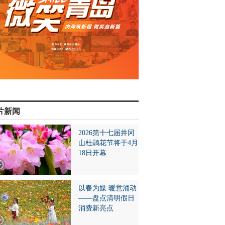
片新闻
2026第十七届井冈
山杜鹃花节将于4月
18日开幕
以春为媒 暖意涌动
——盘点清明假日
消费新亮点