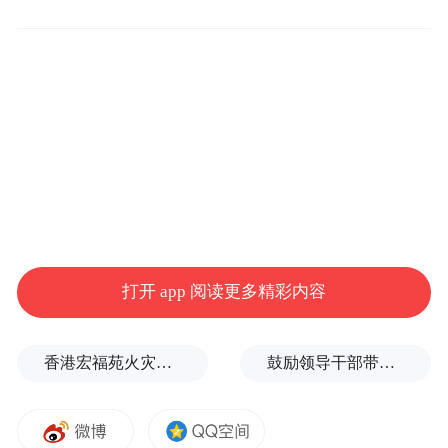
量跌价升
上周青岛新房成交1774套
上周（6.5-6.11），青岛新房住宅成交共1774
套，成交面积约22.5万㎡，面积环比下降
19.5%。上周位于成交榜首位的区市为城阳
区，成交面积约8.3万㎡，其次为即墨区。
打开 app 阅读更多精彩内容
香港宏福苑火灾跨部门调查最终报告：大火或由烟头引起
鼓励领导干部带头休假之后又撤回文件，到底什么意思嘛？