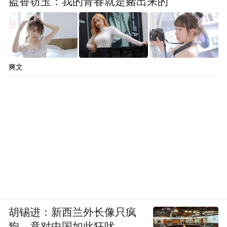
盗香窃玉：我的青春就是赌出来的
爽文
胡锡进：新西兰外长像只疯
狗，竟对中国如此狂吠