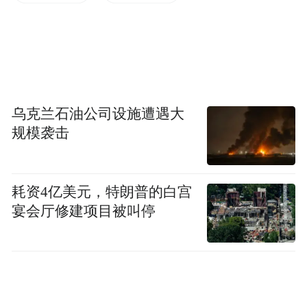
图片来源：锐理数据
乌克兰石油公司设施遭遇大
规模袭击
青岛市成交均价
价格方面，上周（6.5-6.11）
上升，为15209元/㎡。
耗资4亿美元，特朗普的白宫
分区域来看，市南区价格最高，为61268元/
宴会厅修建项目被叫停
㎡；主城区其他区价格在23116-40698元/㎡
之间；西部城区和北部城区价格在11934-
18106元/㎡之间，郊区价格在6597-11645元/
㎡之间。