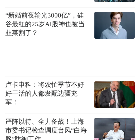
“新婚前夜输光3000亿”，硅
数据来源：锐理数据
谷最红的25岁AI股神也被当
韭菜割了？
销售单价方面，市南区国信海天中心定价最
高，为91384元/㎡；崂山区银丰玖玺城排名
第二，销售单价72477元/㎡；崂山区金泽碧
玉位列第三，销售单价为56259元/㎡。
卢卡申科：将农忙季节不好
好干活的人都发配边疆充
军！
严阵以待、全力备战！上海
市委书记检查调度台风“白海
豚”防御工作