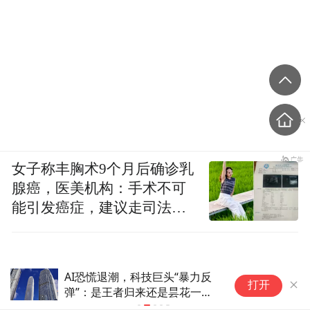
女子称丰胸术9个月后确诊乳
腺癌，医美机构：手术不可
能引发癌症，建议走司法途
径
AI恐慌退潮，科技巨头“暴力反
南
打开
弹”：是王者归来还是昙花一
8
现？
1.