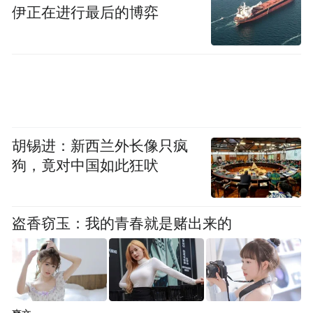
伊正在进行最后的博弈
数据来源：锐理数据
上周（6.5-6.11），青岛市商品住宅新增供应
上升，共1597套，约20.3万㎡，面积环比上
胡锡进：新西兰外长像只疯
升48.9%。新增主要集中在城阳区，为6.1万
狗，竟对中国如此狂吠
㎡，其次为崂山区。
销售方面，鲁昊棠琳湾项目夺得第一名，销
盗香窃玉：我的青春就是赌出来的
售面积2.05万㎡、总成交套数142套；天一仁
和悦湖锦府项目位列第二，销售面积1.56万
㎡、总成交套数132套；城阳青特悦海府项目