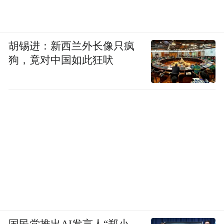
下步，城乡建设局将会同风台街道督促建设
单位积极协调各专项工程验收进度，争取早
日交付。同时，也将持续关注该项目的进展
胡锡进：新西兰外长像只疯
狗，竟对中国如此狂吠
情况，积极做好业主的解释沟通工作。
“特别声明：以上作品内容(包括在内的视频、图片或音
频)为凤凰网旗下自媒体平台“大风号”用户上传并发
布，本平台仅提供信息存储空间服务。
Notice: The content above (including the videos,
pictures and audios if any) is uploaded and posted
by the user of Dafeng Hao, which is a social media
platform and merely provides information storage
space services.”
国民党推出AI发言人“郑小