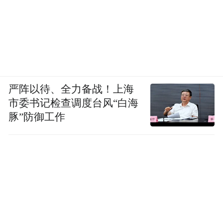
司和江苏南通三建集团股份有限公司施工。
前期因受疫情等原因，工程施工推进缓慢导
致项目延期交付。
经核实，目前项目工程已完成，正在进行各
不具备交付条件。
专项工程验收工作，
建设
严阵以待、全力备战！上海
单位正在抓紧各专项工程验收工作，争取早
市委书记检查调度台风“白海
豚”防御工作
日交付，具体交付时间以《房屋交付通知
书》为准。关于实测面积问题，经查，2022
年1月，房产测绘业务已移交自然资源局，不
动产测量报告由其进行确认备案，现已不涉
及城乡建设局职能，建议由自然资源局落实
处理。