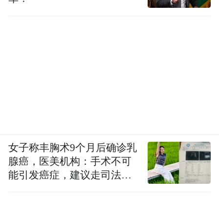
质疑。
具体来看，业主们有以下几个疑问急需开发
商解答：
1、通知书上标明房屋比实际购房时大0.32平
方，测量依据是哪个出具于部门？
2、目前理想之城达到了交房要求了吗? 其手
续都齐全吗?
女子称丰胸术9个月后确诊乳
腺癌，医美机构：手术不可
3、开发商给业主的通知书没有公章并且不是
能引发癌症，建议走司法途
接房通知，购房人可以接房吗?
径
基于以上情况，业主们在平度政务网向开发