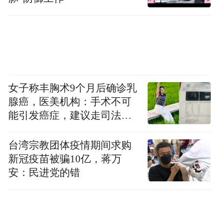
数据来源：锐理数据
女子称丰胸术9个月后确诊乳
开发商销售金额方面，鲁昊置业、天一仁
腺癌，医美机构：手术不可
和、星河湾三家开发商成交额最高，分别为
能引发癌症，建议走司法途
3.68亿元、2.56亿元、2.18亿元。
径
台湾宗教团体疫情期间求购
六月中旬，青岛新房市场在经历了经过一个
新冠疫苗被骗10亿，蒋万
但这
多月的稳步回升后，成交量开始下降。
安：民进党的错
未尝不是新一轮的楼市成交“循环”。
众所周知，六月初青岛楼市新政发布，这对