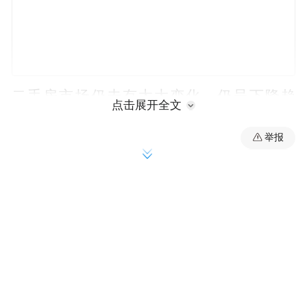
二手房市场仍未有太大变化，仍呈下降趋
点击展开全文
势，共计成交1185套，其中西海岸新区为成
举报
交主力，成交282套。
在本周楼盘聚焦板块，有网友在平度市政务
网投诉，表示慧通理想之城小区交房日期已
到，但业主们并未收到接房通知，而是收到
了一封没有公章的“入伙通知书”，因此业主
们对于该楼盘是否完成竣工验收提出质疑。