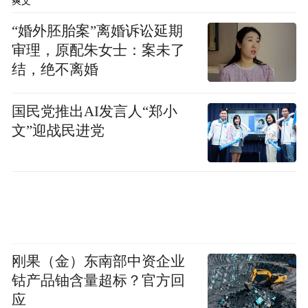
排名第三，销售面积1.08万㎡、总成交套数
爽文
75套。
“婚外胚胎案”离婚诉讼延期
审理，原配朱女士：案未了
城阳区项目销售成绩尤
值得一提的是，上周
结，绝不离婚
为突出，仅仅一周便有6个项目冲进销售排行
榜前十名。
国民党推出AI发言人“郑小
文”迎战民进党
刚果（金）东南部中资企业
钴产品铀含量超标？官方回
应