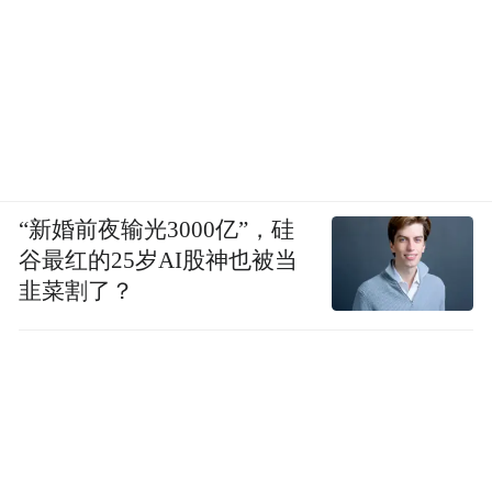
于青岛新房市场的促进作用是毋庸置疑的。
随着降低首付比例、优化公积金等多项重磅
利好政策的释放，青岛楼市的置业关注度被
持续推高，在经历短暂的退潮观望期之后，
未来青岛新房市场成交量走势必将如期上
涨。
“新婚前夜输光3000亿”，硅
谷最红的25岁AI股神也被当
持续下降
韭菜割了？
二手房共交易1185套
上周（6.5-6.11），青岛二手房市场成交量仍
然呈下降趋势。据青岛网上房地产数据统
计，青岛二手房市场单周共计成交1185套。