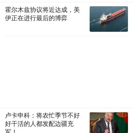
墨区上周成交二手房110套；市南区上周成交
霍尔木兹协议将近达成，美
二手房102套；胶州市、崂山区、莱西市、平
伊正在进行最后的博弈
度市上周二手房成交均在百套以下。
入伙通知书没盖公章
慧通理想之城无交房资格？
近日，有多名网友在平度政务网投诉平度市
慧通理想之城，表示该小区应于2023年1月10
日交房，但由于疫情延期至2023年5月31日交
房。如今交房日期已到，业主们并未收到接
卢卡申科：将农忙季节不好
房通知，而是收到一封没有公章的“入伙通知
好干活的人都发配边疆充
该楼盘是否完成竣工验收提出
书”，因此对于
军！