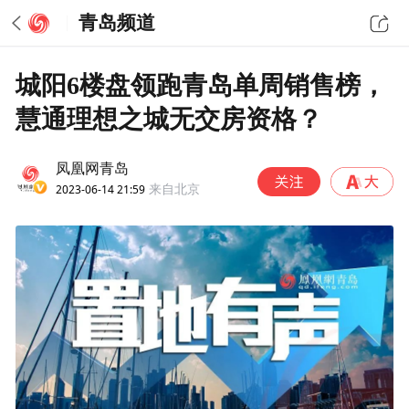
青岛频道
城阳6楼盘领跑青岛单周销售榜，
慧通理想之城无交房资格？
凤凰网青岛
2023-06-14 21:59
来自北京