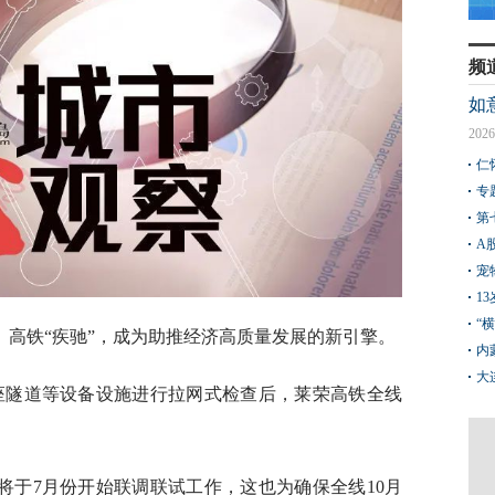
频
如
2026
仁
专
第
A
宠
1
“
。高铁“疾驰”，成为助推经济高质量发展的新引擎。
内
大
13座隧道等设备设施进行拉网式检查后，莱荣高铁全线
将于7月份开始联调联试工作，这也为确保全线10月