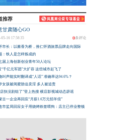
道推荐
意甘肃随心GO
0
-05-16 17:58:35
条评论
怀市长：以酱香为桥，推仁怀酒旅票品牌走向国际
题：铁人是怎样炼成的
七届上海创新创业青年50人论坛
股“千亿元军团”大扩容 这些城市起飞了
物叫声能实时翻译成“人话” 准确率达94.6%？
3岁女孩被闺蜜胁迫卖淫 多人被追责
横店快没剧组了”登上热搜 横店影视城动态辟谣
蒙古一企业再回应“月薪1.6万元招羊倌”
连市监局回应女子用烧烤铁签喂狗：店主已停业整顿