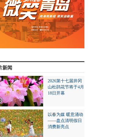
片新闻
2026第十七届井冈
山杜鹃花节将于4月
18日开幕
以春为媒 暖意涌动
——盘点清明假日
消费新亮点