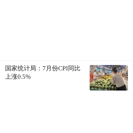
Notice: The content above (including the videos,
pictures and audios if any) is uploaded and posted
by the user of Dafeng Hao, which is a social media
platform and merely provides information storage
space services.”
国家统计局：7月份CPI同比
上涨0.5%