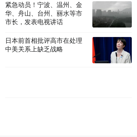
紧急动员！宁波、温州、金
华、舟山、台州、丽水等市
市长，发表电视讲话
日本前首相批评高市在处理
中美关系上缺乏战略
图片来源：锐理数据
青岛市成交均价
价格方面，上周（7.3-7.9）
上升，为14842元/㎡。
分区域来看，崂山区价格最高，为47678元/
㎡；主城区其他区价格在17744-32893元/㎡
之间；西部城区和北部城区价格在11936-
18310元/㎡之间，郊区价格在5955-12469元/