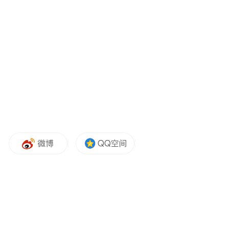
量跌价升
上周青岛新房成交940套
上周（7.3-7.9），青岛新房住宅成交共940
套，成交面积约11.4万㎡，面积环比下降
88.6%。上周位于成交榜首位的区市为城阳
区，成交面积约2.2万㎡，其次为西海岸新
区。