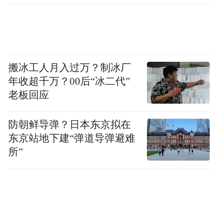
数据来源：锐理数据
销售单价方面，海信君澜定价最高，为88853
元/㎡；鲁商蓝岸丽舍排名第二，销售单价
69775元/㎡；银丰玖玺城位列第三，销售单
搬冰工人月入过万？制冰厂
价为66429元/㎡。
年收超千万？00后“冰二代”
老板回应
上周高价楼
盘均集中在崂山
值得一提的是，
区，仅有一席来自市北
区。
防朝鲜导弹？日本东京拟在
东京站地下建“弹道导弹避难
所”