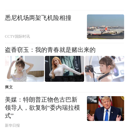
悉尼机场两架飞机险相撞
CCTV国际时讯
数据来源：锐理数据
盗香窃玉：我的青春就是赌出来的
上周（7.3-7.9），青岛市商品住宅新增供应
下降，共1045套，约12.1万㎡，面积环比下
降57.7%。新增主要集中在西海岸新区，为
爽文
4.1万㎡。
美媒：特朗普正物色古巴新
领导人，欲复制“委内瑞拉模
销售方面，城阳区天一仁和珑樾一品项目夺
式”
得第一名，销售面积0.42万㎡、总成交套数
新华日报