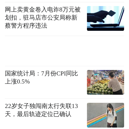
36套；平度市海信学府里项目位列第二，销
网上卖黄金卷入电诈8万元被
售面积0.31万㎡、总成交套数24套；胶州市
划扣，驻马店市公安局称新
海达如意金岸项目排名第三，销售面积0.29
蔡警方程序违法
万㎡、总成交套数27套。
国家统计局：7月份CPI同比
上涨0.5%
22岁女子独闯南太行失联13
天，最后轨迹定位已确认