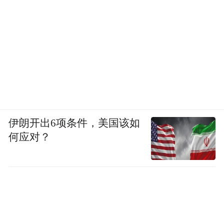
36位网友集体投诉，金色家园祥庭怎么了？
近日，有36位网友集体在平度政务网提起投
诉，称金色家园祥庭小区的业主已陆续入
小区暴露的问题颇多
住，但是
，涉及到道路
噪音、地下车库、以及小区道路规划等。
小区环境质量的好坏直接影响着居民的生活
伊朗开出6项条件，美国该如
质量，如今人们已不再单纯地追求住房质
何应对？
量，同时要求居住安全，环境宜人。如果连
基本的日常生活都会受到影响，那楼盘的开
发商确实该好好斟酌拿出切实解决方案。
具体来看金色家园祥庭小区存在问题：