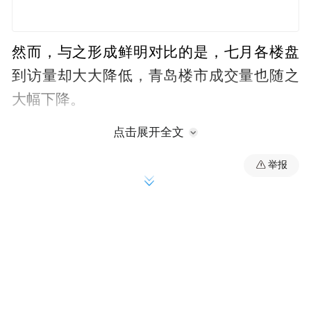
然而，与之形成鲜明对比的是，七月各楼盘
到访量却大大降低，青岛楼市成交量也随之
大幅下降。
点击展开全文
上周（7.3-7.9），青岛新房住宅成交下降，
共940套，成交面积约11.4万㎡，环比下降
举报
88.6%。价格方面，青岛市成交均价上升，为
14842元/㎡。
与新房市场成交下降不同的是，二手房市场
成交继之前小幅下降后又呈明显上升趋势，
上周再次突破千套成交，共计卖出1069套。