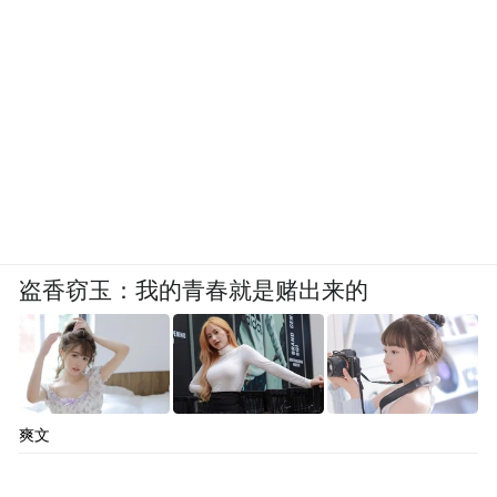
经查，1.关于高铁噪音问题，工作人员将积
极对接潍莱高铁建设、设计等相关单位研究
处置。
2.地下室积水问题已联系开发商将2台除湿机
器全天开启除湿。
3.该小区沿西侧道路设置两处出入口，其中
盗香窃玉：我的青春就是赌出来的
南侧主要出入口宽度12米，北侧次要出入口
宽度8米，满足通行要求。
“特别声明：以上作品内容(包括在内的视频、图片或音
爽文
频)为凤凰网旗下自媒体平台“大风号”用户上传并发
布，本平台仅提供信息存储空间服务。