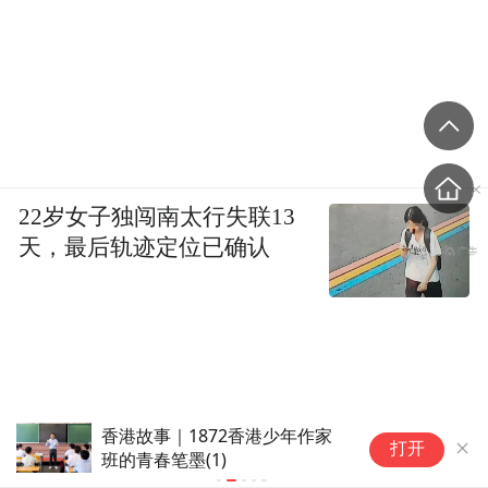
22岁女子独闯南太行失联13
天，最后轨迹定位已确认
香港故事｜1872香港少年作家
尼日尔两辆客
打开
班的青春笔墨(1)