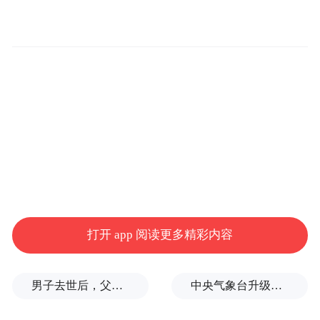
其中西海岸新区为成交主力，成交232套。
在本周楼盘聚焦板块，有36位网友集体在平
度政务网提起投诉金色家园祥庭小区，表示
小区暴露的问题颇多，涉及到道路噪音、地
下车库、以及小区道路规划等。
置地有声第511期
撰文/董晓凤
打开 app 阅读更多精彩内容
审校/申君毅
男子去世后，父母要求对孙子进行亲子鉴定，儿媳拒绝
中央气象台升级发布台风红色预警