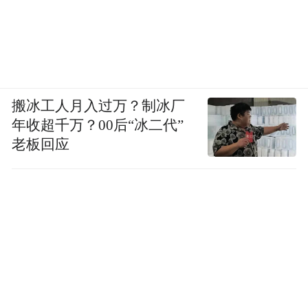
1、因邻近高铁，高铁过路车带来的噪音太
大，严重影响居民休息，业主表示希望政府
可以协调解决安装高铁隔音带；
搬冰工人月入过万？制冰厂
2、地下车库有除湿设备但不开启，导致地面
年收超千万？00后“冰二代”
太湿滑，老人孩子容易摔倒，开车也容易出
老板回应
事故，业主们多次反映给物业，物业却说是
归开发商负责，来回推诿；
3、小区只有一个出口，一个入口，全都在小
区西边的南北路，而南北路道路极其狭窄，
经常有车辆剐蹭现象。目前小区入住率还不
高，一旦小区车辆增多，上班时间连车辆无