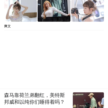
爽文
森马靠荷兰弟翻红，美特斯
邦威和以纯你们睡得着吗？