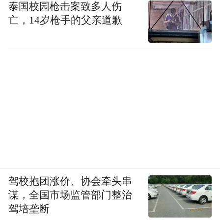
泰国校园枪击案致多人伤
亡，14岁枪手的父亲道歉
再把目光转向青岛，用好人才“杠杆”，撬动
企业发展，是青岛高新区众多企业的共识。
雄厚的科研力量是企业承接项目、向外拓展
的基石，而科技研发的顺利推进离不开人才
支撑。
青岛高新区坚持“人才是第一资源”理念，完
善人才“引、育、留、用”政策体系，立足重
点工作、重点产业、重点项目，着力引进一
批青岛高新区发展亟需的各类人才。
驾校抱团涨价、协会牵头串
谋，全国市场监管部门整治
根据青岛高新区官微7月19日一则推文显示：
驾培垄断