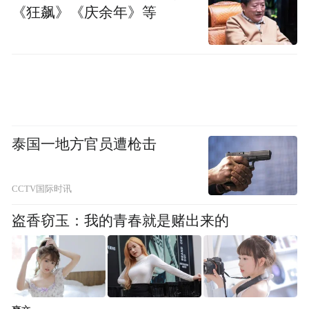
重新核定主导产业，并对高新区规划建设进
《狂飙》《庆余年》等
行了谋划布局。
想了解高新区今年以来产业发展的全貌，医
药产业是一个很好的切入点。
公开数据显示，2022年济南医药制造业实现
泰国一地方官员遭枪击
增加值同比增长12.4%，实现营业收入2039.8
亿元，同比增长33.5%，成为济南快速崛起的
CCTV国际时讯
产业之一。今年上半年济南医药制造业保持
盗香窃玉：我的青春就是赌出来的
着良好的发展势头，增加值同比增长11.7%。
而济南高新区正是生物医药产业的重要集聚
目前落地于济南高新区的生命科学城现
区。