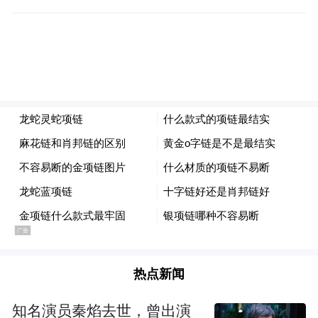
合作。
多年来，高新区一直是山东省内各大城市创
新驱动发展的主力军，以占全省1.2%的土地
面积创造了13%左右的地区生产总值，集聚
了超过五分之一的高新技术企业，贡献了超
过三分之一的有效发明专利，建设了全省
60%的国家级科技企业孵化器。
基于此，山东也以更高立意、更长远眼光谋
划探索高新区的发展路径。
热点新闻
深知高新区的“高”和“新”，必须落实到产业
发展上。此次《措施》提出，将指导高新区
知名演员秦焰去世，曾出演