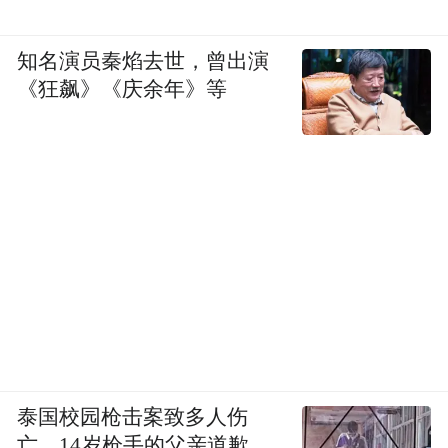
知名演员秦焰去世，曾出演
《狂飙》《庆余年》等
泰国校园枪击案致多人伤
亡，14岁枪手的父亲道歉