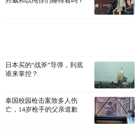
邦威和以纯你们睡得着吗？
青岛高新区也将建成集研发、检验、临床、
生产等为一体的产业特色集群，构建龙头带
动、技术转化、资智赋能等多环节、多层次
的产业生态圈。
此外，青岛高新区已集聚康复大学、山东中
医药大学青岛中医药科学院等院所平台，引
日本买的“战斧”导弹，到底
谁来掌控？
进阿斯利康、威高、海尔大健康等研发产业
化项目150多个，已建、在建省级以上创新平
台（研发中心）10个，累计获批二类三类医
泰国校园枪击案致多人伤
疗器械证214个。
亡，14岁枪手的父亲道歉
契合城市产业发展大势，让青岛找到了高质
量发展的突破口，青岛高新区通过吸引更多