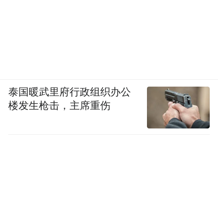
以最大程度集约化优质资源的配置，将更多
科技创新的“关键变量”转化为高质量发展的
“最大增量”，另一方面其聚集效应能够为接
下来项目招引带来助益。
“特别声明：以上作品内容(包括在内的视频、图片或音
泰国暖武里府行政组织办公
频)为凤凰网旗下自媒体平台“大风号”用户上传并发
楼发生枪击，主席重伤
布，本平台仅提供信息存储空间服务。
Notice: The content above (including the videos,
pictures and audios if any) is uploaded and posted
by the user of Dafeng Hao, which is a social media
platform and merely provides information storage
space services.”