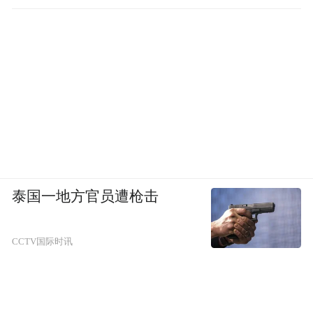
截至目前，青岛高新区已累计引进院士35
名，泰山学者30余名，人才总数突破6万人。
青岛高新区党群工作部人才工作办公室主管
高东表示，青岛高新区将以人才新政出台为
契机，发挥国家级留创园、欧美同学会等国
字号平台的引领优势，持续把引才、用才、
育才、留才作为核心战略，推动成果转化和
从高层次人才引进、人才
产才融合，具体是
泰国一地方官员遭枪击
特区项目评审、常态化人才招聘，以及人才
平台建设等措施去发力，
为青岛市高质量发
CCTV国际时讯
展贡献高新力量。
而山东之所以重视打造高新园区，一方面可