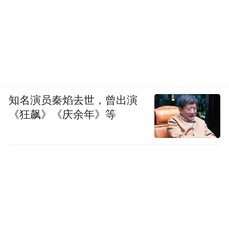
度，强化高层次人才引进，打响“才聚蓼河”
青年人才招引品牌，全面提升创新辐射带动
能力。
济宁高新区计划促成产学研合作项目
今年，
30个，招引大院大所6家，引育高企63家以
知名演员秦焰去世，曾出演
上，招引至少12个高水平科技项目落地。
《狂飙》《庆余年》等
济宁高新区党工委副书记、管委会副主任王
亚栋表示，按照“产业+学科”模式，高新区联
合高校合作建设开放式大学科技园，实施领
军人才“引育工程”、本硕博人才“集聚工
程”、人才服务“暖心工程”，打造高端人才集