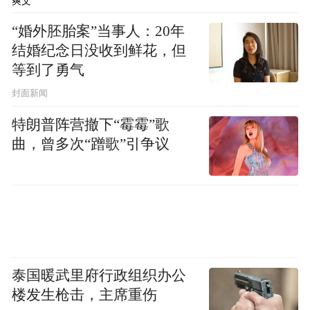
爽文
有在建项目25个，总投资约300亿元。
其
“婚外胚胎案”当事人：20年
中，省市重点项目11个，总投资约228亿元，
结婚纪念日没收到鲜花，但
年度计划投资任务38亿元。此外，高新区推
等到了勇气
动片区省公共卫生临床中心、产研院高科技
封面新闻
创新园、齐鲁制药有限公司齐鲁制药生物药
特朗普阵营撤下“霉霉”歌
超大规模制备技术产业化项目等20个重点项
曲，曾多次“蹭歌”引争议
目建设。
不仅是济南，青岛高新区同样在生物医药领
域深耕多年。
泰国暖武里府行政组织办公
楼发生枪击，主席重伤