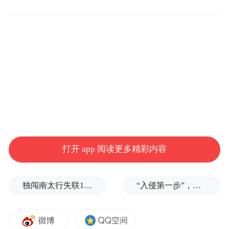
党的二十大报告提出，加快实现高水平科技
自立自强。在各个城市竞相角逐新兴产业赛
道的当下，上海、深圳等城市纷纷加快建设
核心产业功能区，加快垒起以产业功能区为
依托、高新技术为引领的产业“护城河”。
着眼于高新区集聚创新资源，塑造产业发展
新优势
，亦是山东正在推进的方向。本次省
打开 app 阅读更多精彩内容
科技厅出台的《措施》是山东以高新区高质
量发展为抓手，在创新产业发展上主动破
独闯南太行失联14天的女子已确认遇难，遗体在悬崖被找到
“入侵第一步”，与特朗普关系密切美企被曝强闯格陵兰岛
题，暗合了这一经济大省加快科技自立自
强、努力争当国家高水平科技自立自强“排头
兵”的迫切需求。