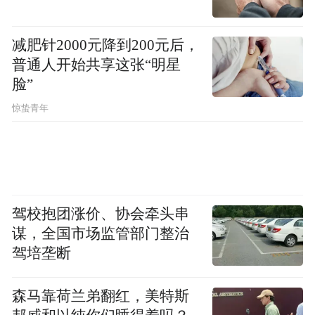
减肥针2000元降到200元后，
普通人开始共享这张“明星
脸”
惊蛰青年
今年4月，青岛市生物医药及医疗器械产业园
同时启动国药科技城项
在高新区落地揭牌，
目，计划总投资60亿元，
将引进央企国药集
驾校抱团涨价、协会牵头串
谋，全国市场监管部门整治
团各级业务单元，上下游产业链优质企业，
驾培垄断
国家级重点实验室、医学装备创新成果转化
公服平台等，打造国药集团北方业务中心。
森马靠荷兰弟翻红，美特斯