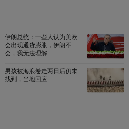
才储备。
“特别声明：以上作品内容(包括在内的视频、图片或音
频)为凤凰网旗下自媒体平台“大风号”用户上传并发
伊朗总统：一些人认为美欧
布，本平台仅提供信息存储空间服务。
会出现通货膨胀，伊朗不
Notice: The content above (including the videos,
pictures and audios if any) is uploaded and posted
会，我无法理解
by the user of Dafeng Hao, which is a social media
platform and merely provides information storage
男孩被海浪卷走两日后仍未
space services.”
找到，当地回应