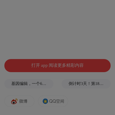
各类人才到市南创新创业，推动各合作项目
落地见效，探索校地合作新模式。
田辉表示，将以此次合作为契机，推动政产
学研用深度融合。
签约仪式上，大学生实习实训基地成功揭
牌。
打开 app 阅读更多精彩内容
双方将共建以“闻一多纪念馆”为主体的综合
文史馆，做好文物保护利用传承，让文物故
基因编辑，一个6岁女孩之死
倒计时3天！第18届影响世界华人盛典即将启幕
居“活起来”。
同时，共建教育合作共同体，创新推进教育
强国战略实施；共建就业实习基地，加强人