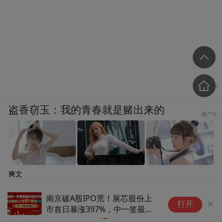
盗香窃玉：我的青春就是赌出来的
爽文
携“科梦”亮相太阳岛电影周，成
为
打开
都动画再度出圈
化