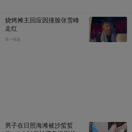
烧烤摊主回应因撞脸张雪峰
走红
第一现场
男子在日照海滩被沙蜇蜇