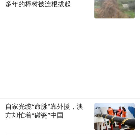
多年的樟树被连根拔起
自家光缆“命脉”靠外援，澳
方却忙着“碰瓷”中国