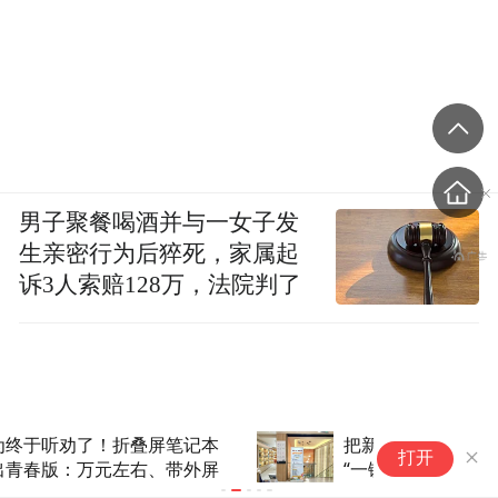
男子聚餐喝酒并与一女子发
生亲密行为后猝死，家属起
诉3人索赔128万，法院判了
把新书采购权交给读者！杭图
云
打开
“一键借阅”开启公共文化服务新
最
模式