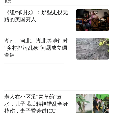
爽文
《纽约时报》：那些走投无
路的美国穷人
湖南、河北、湖北等地针对
“乡村排污乱象”问题成立调
查组
老人在小区采“青草药”煮
水，儿子喝后精神错乱全身
摔伤，妻子昏迷进ICU