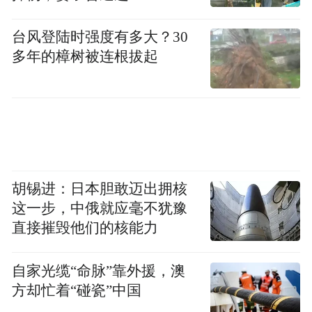
台风登陆时强度有多大？30
多年的樟树被连根拔起
胡锡进：日本胆敢迈出拥核
这一步，中俄就应毫不犹豫
直接摧毁他们的核能力
自家光缆“命脉”靠外援，澳
方却忙着“碰瓷”中国