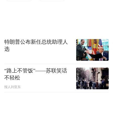
体系。
推进辽阳快速路、重庆高架路、跨海大桥高
架路二期、唐河路-安顺路、金家岭立交等一
批骨干道路建设，“四纵五横”快速路网体系
特朗普公布新任总统助理人
基本形成。
选
“特别声明：以上作品内容(包括在内的视频、图片或音
频)为凤凰网旗下自媒体平台“大风号”用户上传并发
“路上不管饭”——苏联笑话
布，本平台仅提供信息存储空间服务。
不轻松
Notice: The content above (including the videos,
pictures and audios if any) is uploaded and posted
报人刘亚东
by the user of Dafeng Hao, which is a social media
platform and merely provides information storage
space services.”