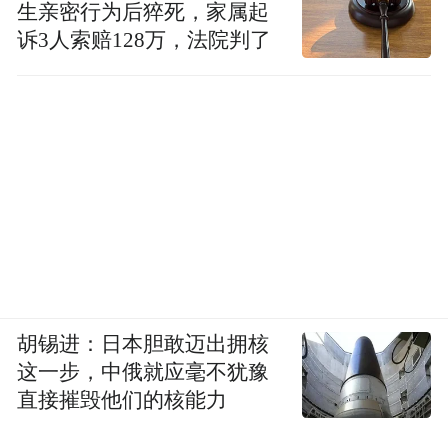
生亲密行为后猝死，家属起
诉3人索赔128万，法院判了
胡锡进：日本胆敢迈出拥核
这一步，中俄就应毫不犹豫
直接摧毁他们的核能力