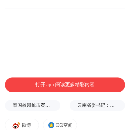
辽阳快速路主线桥梁于2022年12月实现通
车，2023年6月南半幅地道通车。随着如今北
半幅地道的投用，全线4.7公里行车用时将由
15分钟缩短至3分钟左右。
金家岭立交桥地下综合交通中心是我市“四纵
五横”快速路网的重要转换枢纽，主线桥梁以
及地上匝道相继建成通车，还充分挖掘利用
打开 app 阅读更多精彩内容
地下空间，建设地下停车场。
泰国校园枪击案致多人伤亡，14岁枪手的父亲道歉
云南省委书记：旅游业是云南省最应该抓，也必须抓好的产业
青岛市住房和城乡建设局纵深推进市政道路
建设“15515+N”工程，加快构建“快速成网、
节点立体、主干完善、次支贯通”的市政路网