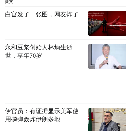
爽文
白宫发了一张图，网友炸了
永和豆浆创始人林炳生逝
世，享年70岁
伊官员：有证据显示美军使
用磷弹轰炸伊朗多地