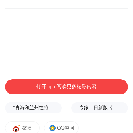
建成后将成为高水平人才培训基地和后备人
才青训基地，成为亚洲领先、具有国际影响
力的应用型专项运动学院。
“特别声明：以上作品内容(包括在内的视频、图片或音
频)为凤凰网旗下自媒体平台“大风号”用户上传并发
布，本平台仅提供信息存储空间服务。
Notice: The content above (including the videos,
pictures and audios if any) is uploaded and posted
by the user of Dafeng Hao, which is a social media
打开 app 阅读更多精彩内容
platform and merely provides information storage
space services.”
“青海和兰州在抢一碗面？”青海媒体：这种说法，格局小了
专家：日新版《防卫白皮书》“贼喊捉贼”，想向外界传达三个信号