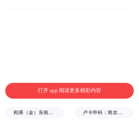
报告同时关注人口变化，特别是城市对人口
迁移的吸引力和人群在迁移过程中的偏好倾
向。
最后，报告聚焦于疫情影响，通过观察疫情
前后不同城市消费活力的恢复情况，探讨了
如何恢复城市的功能活力。
近年来，青岛在制造业、服务业和海洋产业
打开 app 阅读更多精彩内容
等方面取得了卓越的成就，还积极培育新兴
产业，为城市的持续发展注入了强大的动
力。
刚果（金）东南部中资企业钴产品铀含量超标？官方回应
卢卡申科：将农忙季节不好好干活的人都发配边疆充军！
2023年11月，智联招聘联合泽平宏观发布