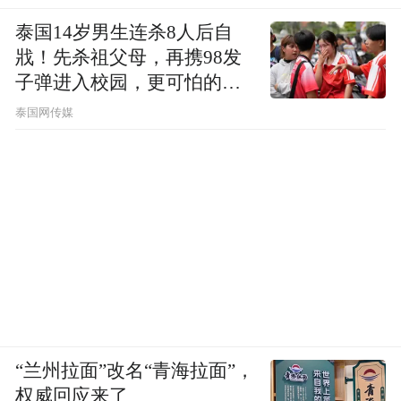
泰国14岁男生连杀8人后自
戕！先杀祖父母，再携98发
子弹进入校园，更可怕的细
节公布了
泰国网传媒
“兰州拉面”改名“青海拉面”，
权威回应来了