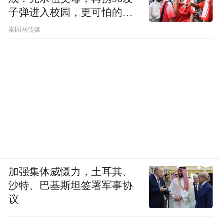
子弹进入校园，更可怕的细
节公布了
泰国网传媒
加强集体威慑力，土耳其、
沙特、巴基斯坦签署军事协
议