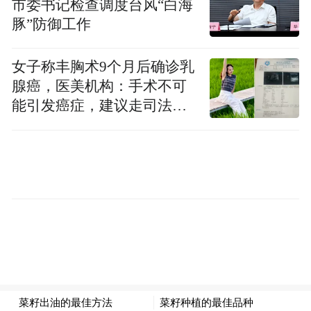
进一步提升城市的综合竞争力和国际影响
市委书记检查调度台风“白海
力。
豚”防御工作
视频/赵锦慧
女子称丰胸术9个月后确诊乳
腺癌，医美机构：手术不可
编辑/孙轩
能引发癌症，建议走司法途
径
“特别声明：以上作品内容(包括在内的视频、图片或音
频)为凤凰网旗下自媒体平台“大风号”用户上传并发
布，本平台仅提供信息存储空间服务。
Notice: The content above (including the videos,
pictures and audios if any) is uploaded and posted
by the user of Dafeng Hao, which is a social media
platform and merely provides information storage
space services.”