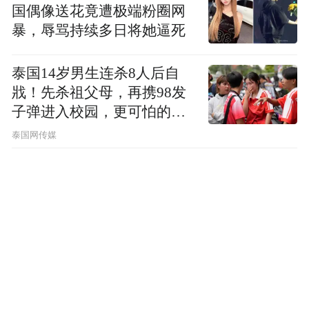
国偶像送花竟遭极端粉圈网
暴，辱骂持续多日将她逼死
泰国14岁男生连杀8人后自
戕！先杀祖父母，再携98发
子弹进入校园，更可怕的细
节公布了
泰国网传媒