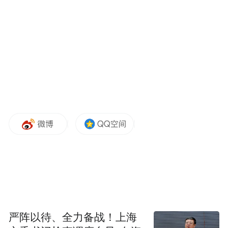
《中国城市95后人才吸引力排名：2023》，
青岛位居榜单前十，而吸引外来青年人口是
保持城市基本活力的关键。
此前，面对全球疫情的冲击，青岛也展现出
了顽强的恢复能力和应变能力。
除此之外，青岛丰富的历史文化遗产每年吸
引着数百万游客前来观光旅游，市民们热情
好客，为城市的繁荣发展贡献着自己的力
量。
目前，青岛将继续通过加强基础设施建设、
优化营商环境、推进生态文明建设等措施，
严阵以待、全力备战！上海