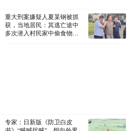
重大刑案嫌疑人夏某钢被抓
获，当地居民：其逃亡途中
多次潜入村民家中偷食物被
发现
专家：日新版《防卫白皮
书》“贼喊捉贼”，想向外界