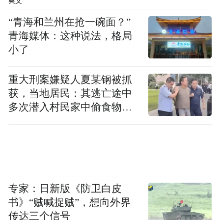
爽文
“青海和兰州在抢一碗面？”
青海媒体：这种说法，格局
小了
重大刑案嫌疑人夏某钢被抓
获，当地居民：其逃亡途中
多次潜入村民家中偷食物被
发现
专家：日新版《防卫白皮
书》“贼喊捉贼”，想向外界
传达三个信号