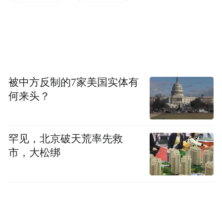
项目共分四层，规划公共停车场、隧道、地
下环路、商业步行街、旅客集散地等多个业
态，车位近4000个。
项目建成后，地下空间将实现AR定位导航系
统全覆盖，市民从进入停车场起，就能享受
被中方反制的7家美国实体有
何来头？
品牌店铺、服务设施、反向寻车、一键精准
实景导航等服务
罕见，北京破天荒率先救
“特别声明：以上作品内容(包括在内的视频、图片或音
市，大松绑
频)为凤凰网旗下自媒体平台“大风号”用户上传并发
布，本平台仅提供信息存储空间服务。
Notice: The content above (including the videos,
pictures and audios if any) is uploaded and posted
by the user of Dafeng Hao, which is a social media
platform and merely provides information storage