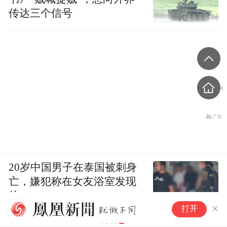
传达三个信号
20岁中国男子在泰国被刺身
亡，嫌犯称在女友浴室发现
他
马
打开
厂
锦观新闻