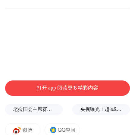
地下空间内部装修基本过半，预计2024年6月
基本完工。
项目位于青岛市市北区青岛港内港宇路以
北，现状海岸线以南。
主要建设内容为地停车库、能源服务设施、
配套功能服务用房、设备用房等相关附属设
打开 app 阅读更多精彩内容
施。
项目地下总建筑面积约6.4万平方米，投资约
老挝国会主席赛宋蓬逝世
央视曝光！超8成睫毛胶样品检出致癌物，部分成分接近502胶！
6.88亿元。