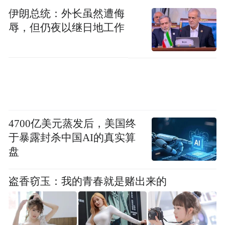
加大、政策支持再优化、改革松绑再深化，
伊朗总统：外长虽然遭侮
努力打造一流人才载体平台和一流人才集聚
辱，但仍夜以继日地工作
生态。在引进、培育、留住、使用、发展、
叠代等环节，全力打造覆盖人才创新创业全
链条、人才生命生态全周期的人才友好型城
市。
二是解放思想，破除障碍，不断完善全生命
4700亿美元蒸发后，美国终
周期人才服务关怀体系。具体包括以下要
于暴露封杀中国AI的真实算
素：
盘
政策支持：政府应出台一系列的政策，为人
盗香窃玉：我的青春就是赌出来的
才提供各种支持，如税收优惠、金融（资
金）扶持、住房补贴、子女教育、养老与医