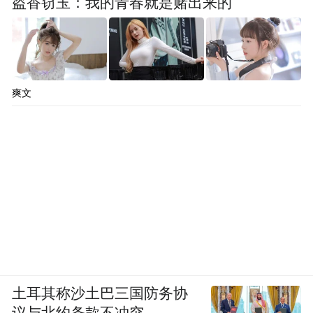
盗香窃玉：我的青春就是赌出来的
爽文
土耳其称沙土巴三国防务协