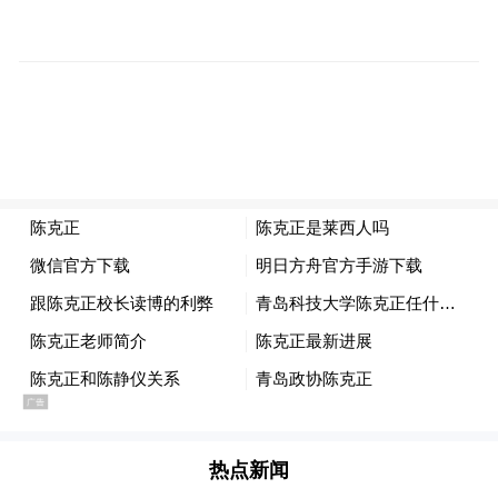
正如在招商引资方面，多年以来，青岛全市
上下一贯大力倡导营造好的“营商环境”且成
为人们的共识与一致行动，要打造人才集聚
高地，应在全社会大力倡导营造好的“赢才环
境”，抓住、赢得海内外人才的心。有道是
“得人心者得天下”，只有赢得人才之“心”者
才能占据未来发展之主动。
建议在全社会树立“打造好的赢才环境”的理
念，由政府带头、企事业单位实施、全社会
联动，使之形成风气、文化和生态。不仅加
强政策扶持引导、体制机制健全，还要为人
才们解决“关键小事”，实现人才引育力度再
热点新闻