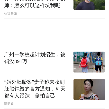
师：怎么可以这样坑我呢
会，鼓励其发挥自己的创造力和想象力，推
锦观新闻
动科技成果的转化和应用。
社区建设：建立各类人才社区，如科技园
区、创业园区等，为人才提供交流互动的平
台。
广州一学校超计划招生，被
文化建设：通过各类活动，如行业峰会、人
罚没891万
才论坛等，提高社会对人才的尊重度，营造
良好的人才生态环境。
“婚外胚胎案”妻子称未收到
胚胎销毁的官方通知，每天
合作共赢：鼓励企业、学校、研究机构等各
都有人跟踪、偷拍自己
方力量共同参与，形成全社会的合力。
潮新闻