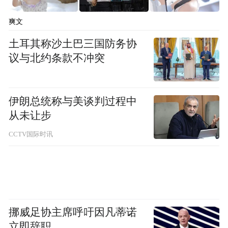
疗保障等，以吸引和留住人才。
爽文
发展路径：畅通人才发展路径，包括人才入
土耳其称沙土巴三国防务协
职、培训、考核、晋升、创新创业等方面，
议与北约条款不冲突
为人才提供全方位的服务，使其能够更好地
发挥自己的才能。
伊朗总统称与美谈判过程中
人才培养：通过政府、高校、培训机构、海
从未让步
外合作等途径，提高人才的知识技能水平和
CCTV国际时讯
综合素质，使其更好地适应市场需求和经济
发展需要。
评价机制：建立科学合理的人才评价机制，
通过对人才的绩效、能力、潜力等方面的评
挪威足协主席呼吁因凡蒂诺
立即辞职