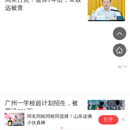
远被查
广州一学校超计划招生，被
罚没891万
同名同姓同校同选择！山东这俩
《
打开
小伙真棒
察
占