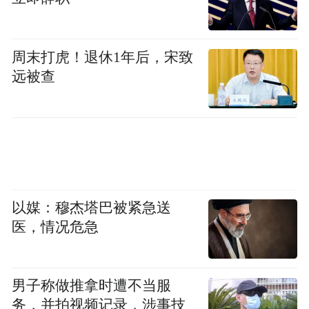
估，为人才提供反馈和建议，促进其不断成
长和发展。
周末打虎！退休1年后，宋致
社会环境：营造尊重知识、尊重人才的社会
远被查
氛围，提高人才的地位和待遇，使其在社会
中有更高的认同感和归属感。
情感与生活关怀：从住房、医疗、子女教
育、养老等方面提供全方位的服务，解决人
才的后顾之忧，让他们能够安心工作。除了
以媒：穆杰塔巴被紧急送
物质方面的支持，还需要关注人才的精神需
医，情况危急
求，为其提供情感关怀和心理支持，帮助其
解决生活中的问题和困难。
男子称做推拿时遭不当服
务，并拍视频记录，涉事技
创新平台：为人才提供创新实践的平台和机