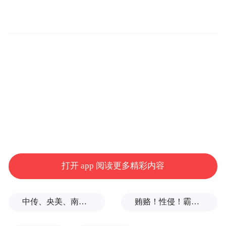
校长陈克正就完善全生命周期人才服务关怀
体系，建设优质“赢才环境”给出他的建议。
近年来，青岛市出台了一系列加强和改进人
才工作、加大人才引进和培育力度的政策措
施，随着“人才强青”战略持续深入推进，青
岛市的人才资源总量和顶尖人才、国家级省
级领军人才的数量大幅度增加。但也存在人
才数量占人口总量的比例偏低，青年人才选
择“留在青岛”、“流入青岛”的愿望和动力不
打开 app 阅读更多精彩内容
足等问题。对标市委市政府提出的把青岛建
设成为新时代人才积聚高地目标还有一定距
中传、央美、南艺等多所高校部分专业取消艺考
贿赂！性侵！霸凌！韩国体坛缘何丑闻不断
离。