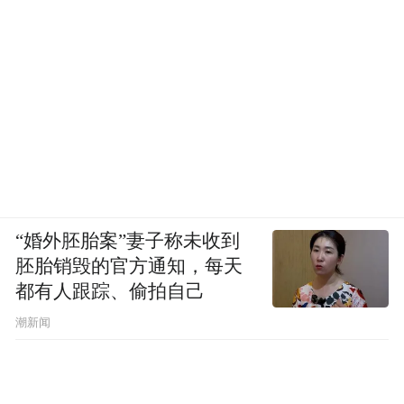
数据驱动：利用大数据技术，对人才的需求
进行精准分析，提供个性化的人才服务。
动态调整：随着社会的发展，人才的需求也
在不断变化，因此需要定期对服务体系进行
调整和优化。
“特别声明：以上作品内容(包括在内的视频、图片或音
频)为凤凰网旗下自媒体平台“大风号”用户上传并发
“婚外胚胎案”妻子称未收到
布，本平台仅提供信息存储空间服务。
胚胎销毁的官方通知，每天
Notice: The content above (including the videos,
都有人跟踪、偷拍自己
pictures and audios if any) is uploaded and posted
by the user of Dafeng Hao, which is a social media
潮新闻
platform and merely provides information storage
space services.”