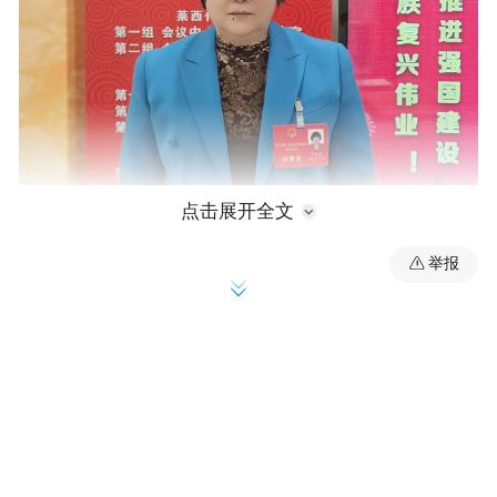
点击展开全文
两会现场，青岛市人大代表，莱西市马连庄
镇新村书记、主任于乐美就支持加大对宅基
举报
地有偿退出与乡村旅游开发有机结合支持力
度给出她的建议。
近年来，随着农村人口老龄化、村庄空心化
的发展，农村房屋空置率越来越高，以莱西
市马连庄镇为例，农村房屋空置率达到