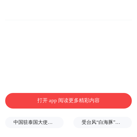
35%-45%，《中华人民共和国土地管理搜谨
耐法实施条例》第三十五条规定：国家允许
进城落户的农村村民依法自愿有偿退出宅基
地，2015年1月,中共中央办公厅和国务院办
公厅联合下发了《关于农村土地征收、集体
经营性建设用地入市、宅基地制度改革试点
工作的意见》,明确规定要改革完善农村宅基
地制度,探索进城落户农民在本集体经济组织
内部自愿宅基地有偿退出标准或转让宅基
地。同时，乡村旅游作为一种特殊旅游形
打开 app 阅读更多精彩内容
式，近几年市场规模不断扩大，不仅提高了
当地村民的收入水平和生活质量，也有效保
中国驻泰国大使馆发布关于中国公民来泰国参加文体活动的提醒
受台风“白海豚”影响，福建沿海40条航线停航
护了农村的生态环境，对乡村振兴起到了极