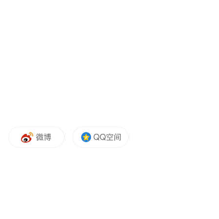
大的推动作用。
二、存在问题
但是，我市在推动农村宅基地有偿退出与乡
村旅游开发有机结合方面，存在以下问题：