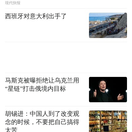
现代快报
引导社会资本投入，迅速做到做强乡村旅
西班牙对意大利出手了
游。
三是培养和引进专业管理运营队伍。一方面
学习借鉴成功经验，结合本地特色进行规划
和项目设置，开辟符合当地发展的乡村旅游
项目；另一方面，鼓励和引导大学生到村工
作，发挥专业知识，提升服务质量，建立完
马斯克被曝拒绝让乌克兰用
善的管理体系，走可持续的发展道路，吸引
“星链”打击俄境内目标
更多游客，实现乡村旅游的可持续发展。
胡锡进：中国人到了改变观
“特别声明：以上作品内容(包括在内的视频、图片或音
念的时候，不要把自己搞得
频)为凤凰网旗下自媒体平台“大风号”用户上传并发
布，本平台仅提供信息存储空间服务。
太苦