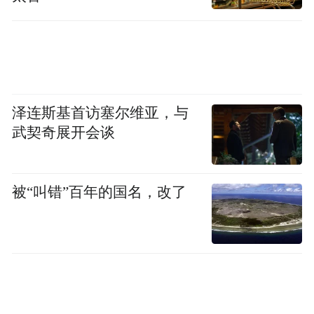
Notice: The content above (including the videos,
pictures and audios if any) is uploaded and posted
by the user of Dafeng Hao, which is a social media
platform and merely provides information storage
space services.”
泽连斯基首访塞尔维亚，与
武契奇展开会谈
被“叫错”百年的国名，改了