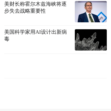
一是农村宅基地有偿退出与乡村旅游开发建
美财长称霍尔木兹海峡将逐
设用地缺乏之间存在矛盾。一方面，农村宅
步失去战略重要性
基地有偿退出为村集体和农户增加了收入，
提供了大片可开发利用的土地。另一方面，
美国科学家用AI设计出新病
乡村旅游开发缺乏建设用地，国家对于耕地
毒
保护的政策，影响了乡村旅游的开发。
二是农业基础设施薄弱、投资不足与乡村旅
游开发热度持续升温之间存在矛盾。近年
来，我国不断加大对农村基础设施的投入，
实施了户户通、农村污水治理等系列工程，
农村基础设施不断完善，但随着时间的推
移，部分村庄出现了路面破损、供水管道漏
水、村庄房屋破旧等问题。同时，越来越多