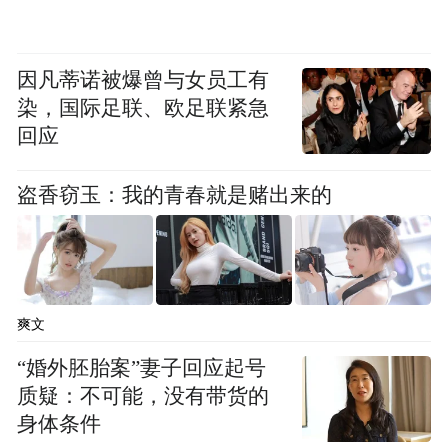
一是统筹规划，出台农村宅基地有偿退出与
乡村旅游开发有机结合的鼓励政策。一方
因凡蒂诺被爆曾与女员工有
面，在总结农村宅基地有偿退出工作经验的
染，国际足联、欧足联紧急
前提下，完善相关政策，加快农村宅基地有
回应
偿退出工作进度。另一方面，学习借鉴已经
成功的经验做法，出台加快乡村旅游的政策
盗香窃玉：我的青春就是赌出来的
举措，从用地、税收等方面进行支持，推进
农村宅基地有偿退出与乡村旅游开发的有机
结合。
爽文
二是强化引导，加大财政投入力度。争取各
“婚外胚胎案”妻子回应起号
级财政继续加大对农村宅基地有偿退出的支
质疑：不可能，没有带货的
持力度，同时，设立专项引导基金，用于乡
身体条件
村旅游开发的前期启动和设计等相关工作，