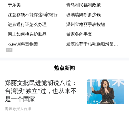
的资本向农村涌入，乡村旅游开发热度持续
升温，青岛市涌现除了杨家山里、产芝村等
乡村旅游的热点和爆点。
三是乡村旅游市场不规范、运营困难。乡村
旅游能够有效解决农村劳动力就业问题，增
加村集体和村民收入。但，目前多数乡村旅
热点新闻
游存在监管不到位和监管空白问题，有的乡
村旅游项目破坏生态，有的乡村旅游项目价
郑丽文批民进党胡说八道：
台湾没“独立”过，也从来不
格过高、管理混乱、运营困难，甚至存在安
是一个国家
全隐患，导致项目难以长久发挥效益。
​海峡导报大台海
三、相关建议