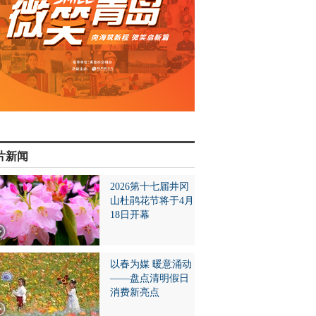
片新闻
2026第十七届井冈
山杜鹃花节将于4月
18日开幕
以春为媒 暖意涌动
——盘点清明假日
消费新亮点