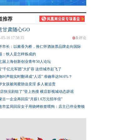
道推荐
意甘肃随心GO
0
-05-16 17:58:35
条评论
怀市长：以酱香为桥，推仁怀酒旅票品牌走向国际
题：铁人是怎样炼成的
七届上海创新创业青年50人论坛
股“千亿元军团”大扩容 这些城市起飞了
物叫声能实时翻译成“人话” 准确率达94.6%？
3岁女孩被闺蜜胁迫卖淫 多人被追责
横店快没剧组了”登上热搜 横店影视城动态辟谣
蒙古一企业再回应“月薪1.6万元招羊倌”
连市监局回应女子用烧烤铁签喂狗：店主已停业整顿