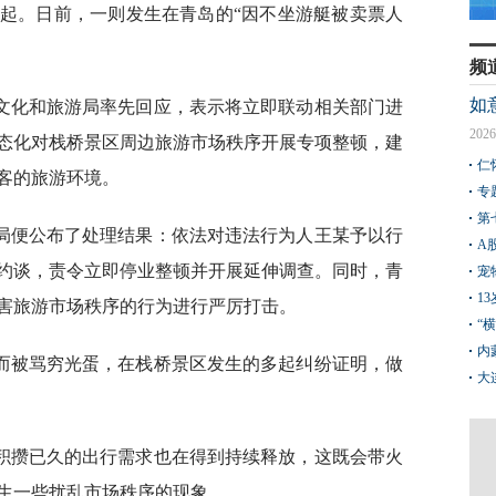
起。日前，一则发生在青岛的“因不坐游艇被卖票人
频
如
文化和旅游局率先回应，表示将立即联动相关部门进
2026
态化对栈桥景区周边旅游市场秩序开展专项整顿，建
仁
客的旅游环境。
专
第
局便公布了处理结果：依法对违法行为人王某予以行
A
约谈，责令立即停业整顿并开展延伸调查。同时，青
宠
1
害旅游市场秩序的行为进行严厉打击。
“
内
而被骂穷光蛋，在栈桥景区发生的多起纠纷证明，做
大
积攒已久的出行需求也在得到持续释放，这既会带火
生一些扰乱市场秩序的现象。