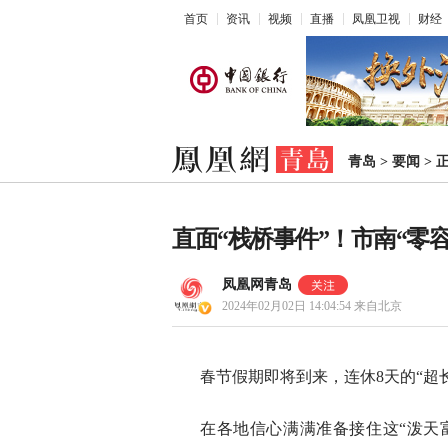
首页
资讯
视频
直播
凤凰卫视
财经
青岛
>
要闻
>
直面“栈桥事件”！市南“零容
凤凰网青岛
2024年02月02日 14:04:54
来自北京
春节假期即将到来，连休8天的“超
在各地信心满满准备接住这“泼天