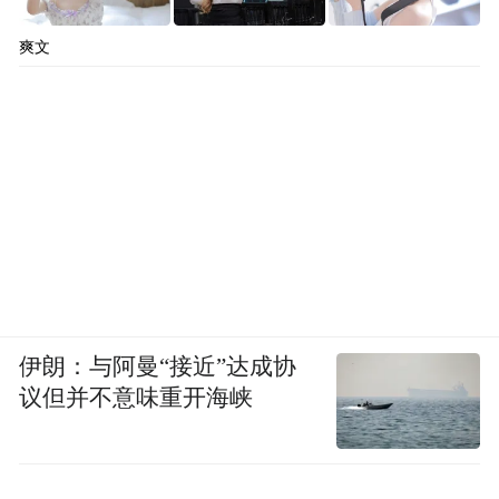
爽文
伊朗：与阿曼“接近”达成协
议但并不意味重开海峡