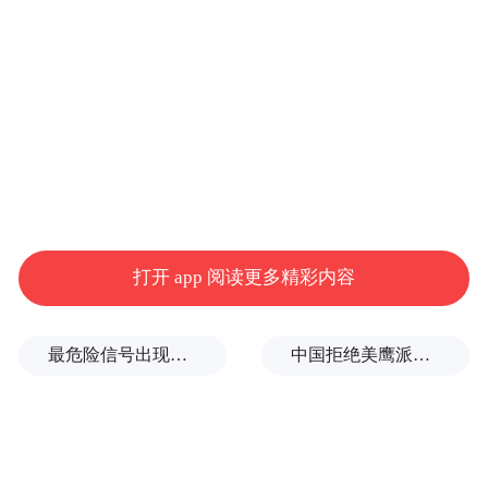
港池疏浚挖泥80000余立方米。
建成后将为游客提供一个安全舒适的水域环
境，青岛游艇码头布局将进一步优化，有效
提升我市旅游城市形象。
“特别声明：以上作品内容(包括在内的视频、图片或音
频)为凤凰网旗下自媒体平台“大风号”用户上传并发
布，本平台仅提供信息存储空间服务。
打开 app 阅读更多精彩内容
Notice: The content above (including the videos,
pictures and audios if any) is uploaded and posted
by the user of Dafeng Hao, which is a social media
最危险信号出现！全球能源大动脉岌岌可危
中国拒绝美鹰派副防长访华？弦外之音被热议
platform and merely provides information storage
space services.”