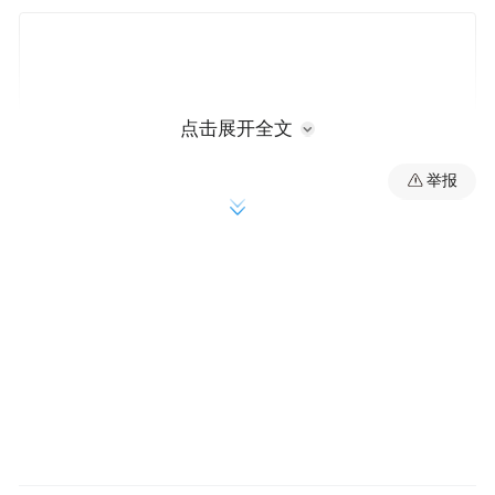
点击展开全文
举报
项目建设内容包括浮式防波堤、浮码头、集
散平台、趸船安装、港池航道疏浚、港池边
坡防护、供电照明、给排水及消防、通信工
程等。
目前已完成集散平台的灌注桩浇筑40余根，