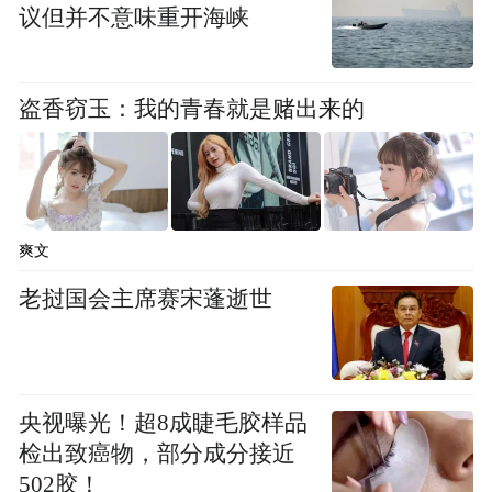
议但并不意味重开海峡
盗香窃玉：我的青春就是赌出来的
爽文
老挝国会主席赛宋蓬逝世
央视曝光！超8成睫毛胶样品
检出致癌物，部分成分接近
502胶！