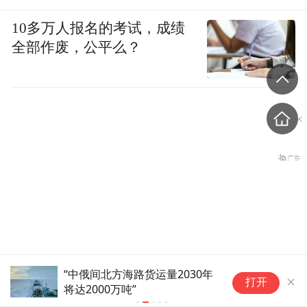
10多万人报名的考试，成绩
全部作废，公平么？
罕见，北京破天荒率先救
“中俄间北方海路货运量2030年
受
打开
将达2000万吨”
艘
市，大松绑