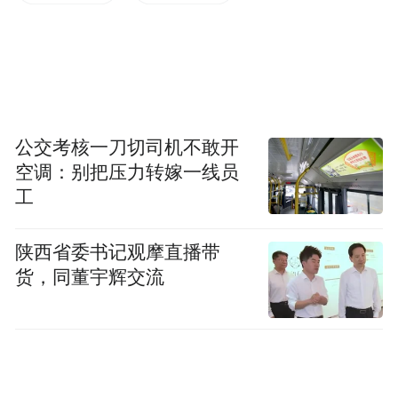
能创新中心等一批重点项目竣工投用。
开放是胶州市最大的优势和特色，在上合示
范区的加持下，胶州发展有了更多的可能
性，目前有935家规上工业企业。今年一季
公交考核一刀切司机不敢开
度，胶州规上工业增加值增速达到13.3%，排
空调：别把压力转嫁一线员
名全市第二。
工
今年3月，在上合示范区“五大新城”春季项目
陕西省委书记观摩直播带
货，同董宇辉交流
集中签约暨如意湖总部基地启用仪式上，上
合示范区“五大新城”总投资超400亿元的36个
重大项目集中签约。
“特别声明：以上作品内容(包括在内的视频、图片或音