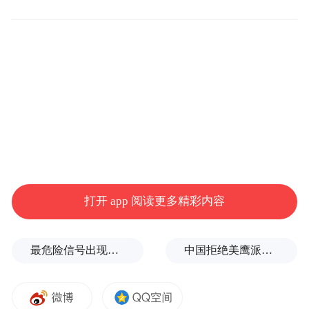
这亮眼的“答卷”正是青岛西海岸新区拼经
济、勇创新、强作风结出的丰硕果实，亦是
坚定不移推动高质量发展的结果。
在2023年11月，崂山区就入选首批省绿色低
碳高质量发展先行区综合性区域建设试点
（创新引领型）。
打开 app 阅读更多精彩内容
近年来，在城市更新建设中，崂山区不断构
最危险信号出现！全球能源大动脉岌岌可危
中国拒绝美鹰派副防长访华？弦外之音被热议
建高效创新生态体系，加快推进总投资400亿
元的32个重点项目建设，推动虚拟现实创享
中心、中科曙光全球研发总部基地、人工智