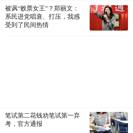
被讽“败票女王”？郑丽文：
系民进党唱衰、打压，我感
受到了民间热情
笔试第二花钱劝笔试第一弃
考，官方通报