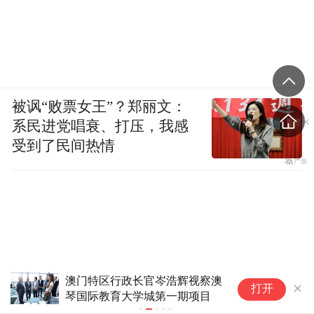
被讽“败票女王”？郑丽文：
系民进党唱衰、打压，我感
受到了民间热情
极目帮办｜加装电梯完工留下一
阵
打开
堆“烂摊子”，记者介入后社区物
竞
业当天敲定补绿方案
F