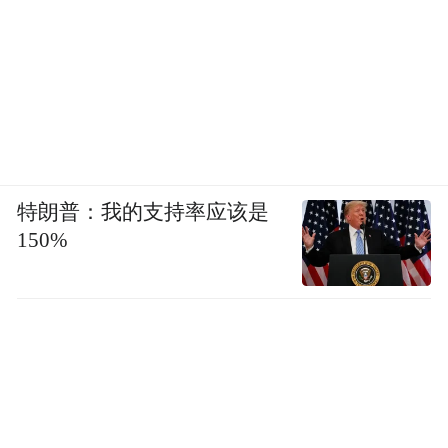
特朗普：我的支持率应该是
150%