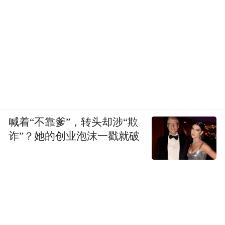
喊着“不靠爹”，转头却涉“欺
诈”？她的创业泡沫一戳就破