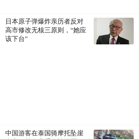
日本原子弹爆炸亲历者反对
高市修改无核三原则，“她应
该下台”
中国游客在泰国骑摩托坠崖