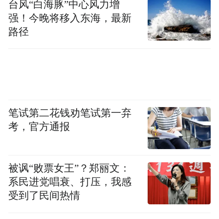
台风“白海豚”中心风力增
强！今晚将移入东海，最新
路径
笔试第二花钱劝笔试第一弃
考，官方通报
被讽“败票女王”？郑丽文：
系民进党唱衰、打压，我感
受到了民间热情