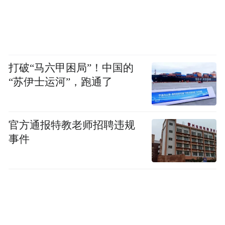
打破“马六甲困局”！中国的
“苏伊士运河”，跑通了
官方通报特教老师招聘违规
事件