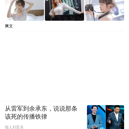
爽文
从雷军到余承东，说说那条
该死的传播铁律
报人刘亚东