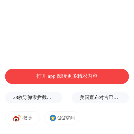
打开 app 阅读更多精彩内容
项目建成后，将打造数字经济发展新生态，
为争创上合工业互联网国际化特色先导区夯
28枚导弹零拦截！基辅防空失灵，西方靠不住了
美国宣布对古巴实施新一轮制裁
实基础。
园区现已落户华为云山东节点数据中心、浪
潮云数据中心、上合组织国家大数据合作中