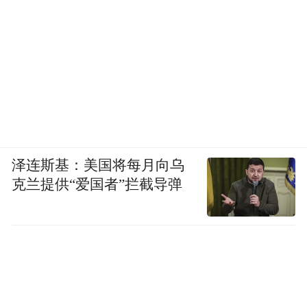
泽连斯基：美国将每月向乌
克兰提供“爱国者”拦截导弹