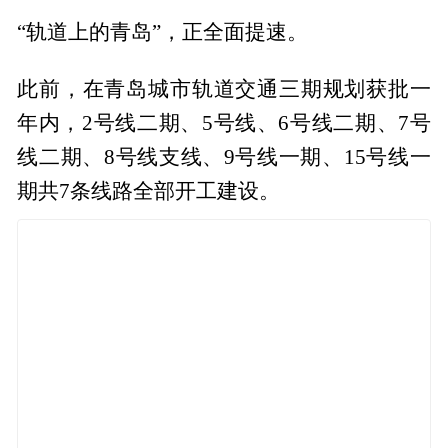
“轨道上的青岛”，正全面提速。
此前，在青岛城市轨道交通三期规划获批一
年内，2号线二期、5号线、6号线二期、7号
线二期、8号线支线、9号线一期、15号线一
期共7条线路全部开工建设。