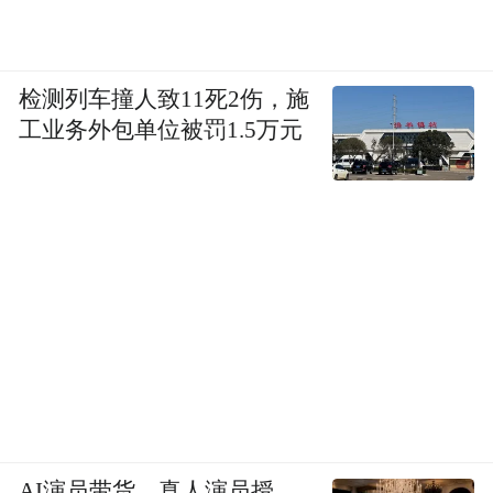
检测列车撞人致11死2伤，施
工业务外包单位被罚1.5万元
AI演员带货，真人演员授