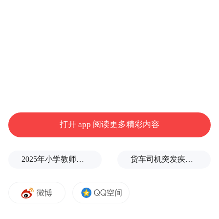
撰文/冯亚楠
审校/张慧
从三期7条线路获批，到开通时间及建设进
展，一直以来都备受关注。
打开 app 阅读更多精彩内容
2021年9月，国家发改委批复同意青岛城市轨
道交通第三期建设规划，今后五年内青岛将
建设2号线二期、5号线、6号线二期、7号线
2025年小学教师减少13.19万
货车司机突发疾病晕倒车轮边，陌生同行第一时间发现并救助
二期、8号线支线、9号线一期和15号线一期
共7个项目，线路规模139公里。