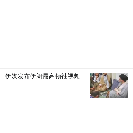
伊媒发布伊朗最高领袖视频