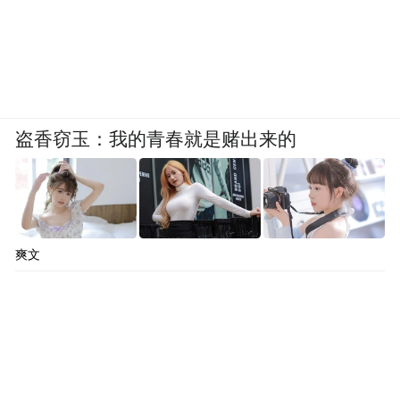
盗香窃玉：我的青春就是赌出来的
爽文