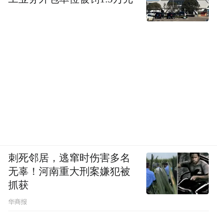
刺死邻居，逃窜时伤害多名
无辜！河南重大刑案嫌犯被
抓获
华商报