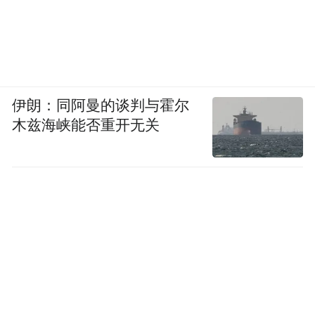
伊朗：同阿曼的谈判与霍尔
木兹海峡能否重开无关