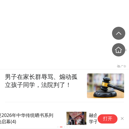
男子在家长群辱骂、煽动孤
立孩子同学，法院判了！
融合非遗技艺与废旧物料，北服
联想
打开
学子获国际珠宝设计大奖
T
转