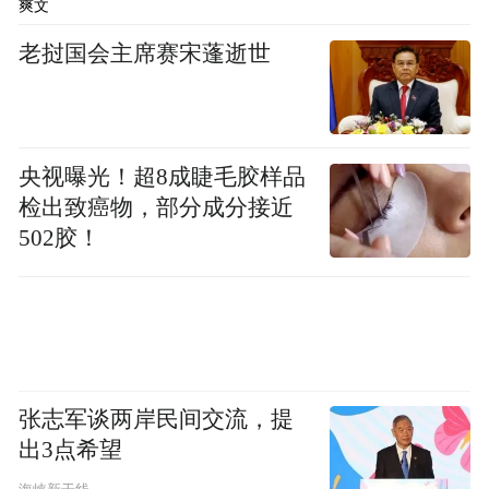
爽文
老挝国会主席赛宋蓬逝世
央视曝光！超8成睫毛胶样品
检出致癌物，部分成分接近
502胶！
张志军谈两岸民间交流，提
出3点希望