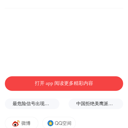
据悉，该项目建成后将与长沙路-环湾路立交
衔接，实现长沙路全线约14.5公里贯通，有
效衔接东岸城区南北向主要通道，提高区域
间路网贯通率，满足周边的住宅小区、重点
商业设施与中心城区的交通衔接需求，同步
改善大沙路学校交通道路及管线配套建设，
有效解决开封路路口积水点问题。进一步完
善青岛市主干路路网建设，使区域交通路网
打开 app 阅读更多精彩内容
衔接更加顺畅，缓解东岸城区西部交通压
力，提升区域交通品质和发展动力。
最危险信号出现！全球能源大动脉岌岌可危
中国拒绝美鹰派副防长访华？弦外之音被热议
市北区长沙路（唐河路至大沙路
原标题：
段）控规修正及建设工程设计方案批前公示