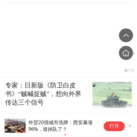
专家：日新版《防卫白皮
书》“贼喊捉贼”，想向外界
传达三个信号
外贸20强城市洗牌：西安暴涨
几
打开
96%，谁掉队了？
能
探