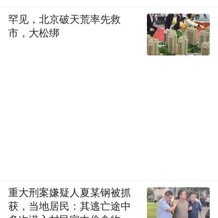
罕见，北京破天荒率先救
市，大松绑
重大刑案嫌疑人夏某钢被抓
获，当地居民：其逃亡途中