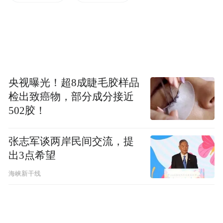
央视曝光！超8成睫毛胶样品
每百万人PCT国际专利申请量优势更加明
检出致癌物，部分成分接近
显，在进入Top100榜单的中国城市中，青岛
502胶！
仅次于北京，位列副省级城市第一。
张志军谈两岸民间交流，提
从全球第80位进至20位，青岛仅用了5年时
出3点希望
间，成为国内位次跃升最快的城市之一，未
海峡新干线
来，青岛将进一步，助力企业发展，助推产
业提质增效，为全市经济社会高质量发展提
供有力支撑。