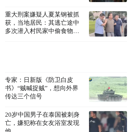
重大刑案嫌疑人夏某钢被抓
获，当地居民：其逃亡途中
多次潜入村民家中偷食物被
发现
专家：日新版《防卫白皮
书》“贼喊捉贼”，想向外界
传达三个信号
20岁中国男子在泰国被刺身
亡，嫌犯称在女友浴室发现
他