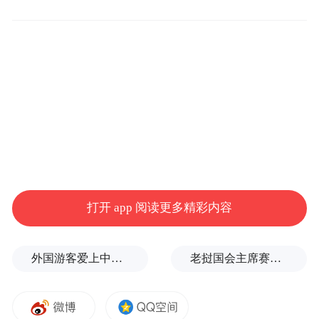
一同公布的科技集群创新强度榜单中，青岛
位列中国上榜城市第2位，仅次于北京，比
2023年度提升8个位次
从PCT国际专利申请报告情况看，青岛在该
指标上，与排名在前的南京、武汉、西安
（其余三个为集群城市）等省会城市相比有
打开 app 阅读更多精彩内容
较大优势，仅次于杭州。
外国游客爱上中国旅拍、汉服和美甲
老挝国会主席赛宋蓬逝世