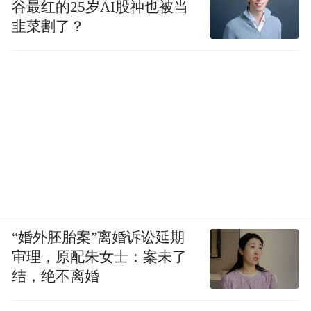
谷最红的25岁AI股神也被当
毫无疑问，这9个片区是城阳因地制宜遴选出
韭菜割了？
要先后更新的优质区域，也将倾注更多的要
素在此汇聚。
放在整个城市层面，“大青岛”想要走好未来
之路，势必需要新主城的支撑，而这也就要
求城阳不论是在经济发展还是各区域功能布
局方面都要真正强起来。
如此，抓实城市更新建设发展机遇，才能带
动青岛北部实现真正的崛起。
“婚外胚胎案”离婚诉讼延期
审理，原配朱女士：案未了
结，绝不离婚
“特别声明：以上作品内容(包括在内的视频、图片或音
频)为凤凰网旗下自媒体平台“大风号”用户上传并发
布，本平台仅提供信息存储空间服务。