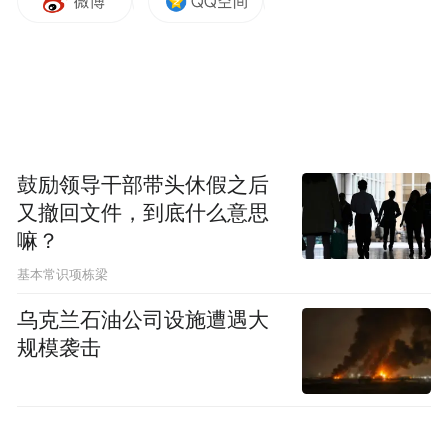
此前，《城阳区国土空间分区规划（2021-
2035年）》中，曾提出构建“一心、三轴、八
片”的城市空间结构。
即白沙
其中，白沙河片区被定位为“一心”，
河城市副中心
。
鼓励领导干部带头休假之后
又撤回文件，到底什么意思
此番又被列入城市更新重点片区，足以看出
嘛？
该片区承载的发展重任。
基本常识项栋梁
乌克兰石油公司设施遭遇大
从地理位置上，白沙河片区位于城阳区乃至
规模袭击
大青岛的几何中心，与城阳片区、高新上马
片区接壤交融，南是传统主城区通往城阳的
“首站”，可以更好带动城阳东西发展，也是