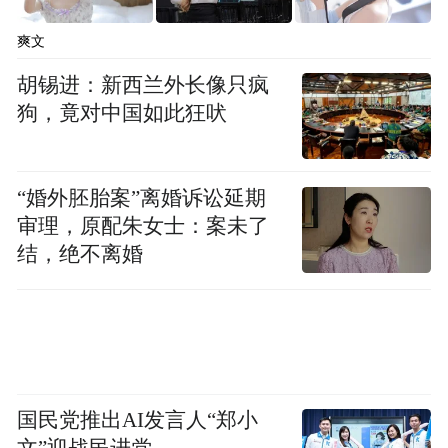
市产业为主题的功能区，并推动白沙河南侧
爽文
及环胶州湾海岸带景观提升与更新项目相互
协同。
胡锡进：新西兰外长像只疯
狗，竟对中国如此狂吠
同样作为重点片区，棘洪滩片区则是更多聚
焦在城市产业发展与科技创新方面的更新与
“婚外胚胎案”离婚诉讼延期
资源导入。
审理，原配朱女士：案未了
结，绝不离婚
该片区将重点推进高铁国创中心集成电路产
业园、绿色低碳、轨道交通装备产业园更新
建设，并于高铁国创中心集成电路产业园中
试点低效产业空间连片拆除重建。
提到了华中路、安顺路、
国民党推出AI发言人“郑小
在交通方面，则是