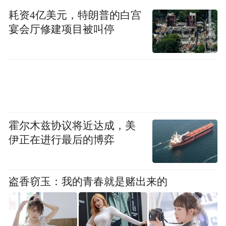
的流亭片区更是一块宝藏空地，长期被束缚
耗资4亿美元，特朗普的白宫
的空域得到解放，周边的交通与用地可实现
宴会厅修建项目被叫停
有效整合，带来更多优质资源的导入。
基于此，占地面积约34.3平方公里的白沙河
北片区，主要更新目标是提升综合服务能力
及城市环境，推进白沙河城市副中心建设。
在产业方面，推进流亭产业园城市更新。
霍尔木兹协议将近达成，美
伊正在进行最后的博弈
同时，北片区还将启动流亭机场跑道改造，
凸显航空文化和影视IP，这一点也是为了实
盗香窃玉：我的青春就是赌出来的
现现有资源的最大化应用。
而白沙河南片区则是更新建设科研创意、都