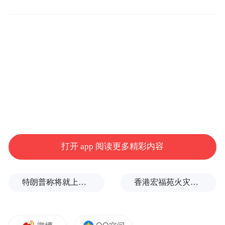
要。
棘
具体看，划分了4个重点更新片区，分别为
洪滩街道片区、白沙河北片区、白沙河南片
区、城阳街道片区
；另外还有夏庄街道片
区、上马街道片区、红岛街道片区等5个一般
片区。
相较于一般片区，重点片区显然是具备更多
打开 app 阅读更多精彩内容
的资源倾斜以及时间先发优势。
特朗普称将就上诉法院涉白宫宴会厅项目裁决提起上诉
香港宏福苑火灾跨部门调查最终报告：大火或由烟头引起
首先来看，涉及到的白沙河一南一北两个重
点片区。