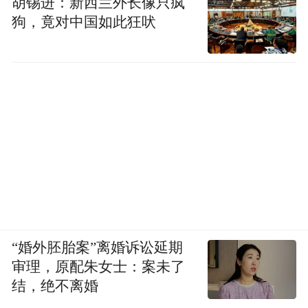
胡锡进：新西兰外长像只疯
狗，竟对中国如此狂吠
“婚外胚胎案”离婚诉讼延期
审理，原配朱女士：案未了
结，绝不离婚