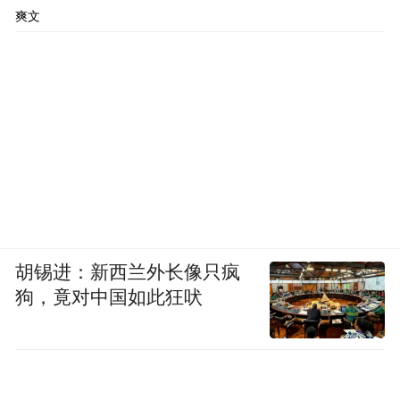
爽文
胡锡进：新西兰外长像只疯
狗，竟对中国如此狂吠