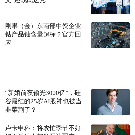
文”迎战民进党
白沙湾路建设
。
像华中路，其是联通城阳区、高新区、青岛
刚果（金）东南部中资企业
轨道交通产业示范区和青岛市区的重要通
钴产品铀含量超标？官方回
道，将极大提升区域通行效率，对沿线出行
应
的人来说无疑是重大利好。
作为城阳区的核心区域，城阳街道片区的更
新建设旨在提升中心活力和形象，改善人居
环境，推动园区提质升级。
“新婚前夜输光3000亿”，硅
谷最红的25岁AI股神也被当
该片区不仅后续落子区级医院、教育设施、
韭菜割了？
福利设施，还将沿正阳路、靖城路、中央综
合服务轴沿线有序推动城中村和老旧小区更
卢卡申科：将农忙季节不好