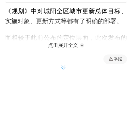
《规划》中对城阳全区城市更新总体目标、
实施对象、更新方式等都有了明确的部署。
而相较于此前公布的定位层面，此次发布的
点击展开全文
各区域板块规划更加具象。涉及到的区域，
围绕城阳“城市副中心”的打造，更是多达9
举报
个。
细观之，每一个片区都匹配相对应的更新目
标，并从城市结构、产业、交通、城市活
力、公共服务等方面逐一进行了细化部署。
对城阳来说，要实现“中央活力区、城市副中
心”发展目标，9个片区的更新发展至关重