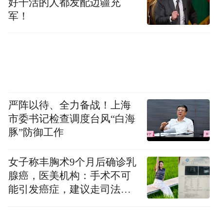
新。
好干活的人都发配边疆充
军！
在一般更新片区中，面积最大的是夏庄街道
片区，面积达48.6平方公里，主要聚焦王沙
路发展轴沿线和休闲服务中心、5个TOD节点
进行城市更新。
严阵以待、全力备战！上海
市委书记检查调度台风“白海
豚”防御工作
女子称丰胸术9个月后确诊乳
腺癌，医美机构：手术不可
能引发癌症，建议走司法途
径