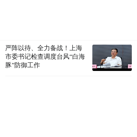
展？”
对此，官方回应：城阳区段瑞金路现状为企
业厂房，下一步将结合低效片区整体开发建
设，适时启动瑞金路建设。
严阵以待、全力备战！上海
接下来，结合此番《规划》中对于中电科产
市委书记检查调度台风“白海
豚”防御工作
业园、白沙河南产业园试点低效产业空间连
片拆除重建，也将会为道路的建设提上日程
提供助力。
要知道，作为贯穿东西的重要道路，瑞金路
的打通也会为城阳南李沧北区域的发展注入
新的动力。