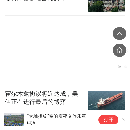
霍尔木兹协议将近达成，美
伊正在进行最后的博弈
“大地指纹”奏响夏夜文旅乐章
采
打开
(4)#
援