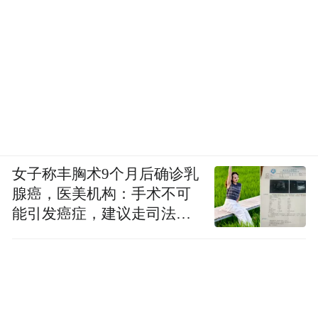
可以看到的是，夏庄街道片区涉及白沙河
南、电子信息、建材及中电科、玉皇岭产业
园等多个产业园区的更新建设。
片区内宁城路、南流路、瑞金路的打
此外，
女子称丰胸术9个月后确诊乳
通，王沙路、天风路的拓宽以及天康路的建
腺癌，医美机构：手术不可
设
，也都引发不少关注。
能引发癌症，建议走司法途
径
今年6月，有网友在民生沟通平台上留言：
“前几年列入十四五规划的瑞金路打通（从环
湾到环山路这7.5公里）工程目前有什么进