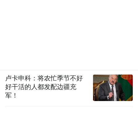
Notice: The content above (including the videos,
pictures and audios if any) is uploaded and posted
by the user of Dafeng Hao, which is a social media
platform and merely provides information storage
space services.”
卢卡申科：将农忙季节不好
好干活的人都发配边疆充
军！