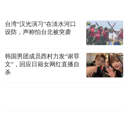
台湾“汉光演习”在淡水河口
设防，声称怕台北被突袭
在“沙龙深度研讨”环节，智联招聘青岛分公
司总经理杜学罡就“第三方人力资源公司视角
韩国男团成员西村力发“谢罪
文”，回应日籍女网红直播自
下的人才工作”为话题进行分享，万宝盛华大
杀
中华区合伙人、青岛万宝卓华企业管理咨询
有限公司总经理叶娟以“人力资源服务业赋能
新质生产力”为主题进行案例式深入剖析，山
东众合至诚人力资源有限公司创始人、总经
理袁长强从“激励”的角度助力人才发挥更大
价值做案例分享。三位人力资源机构专业人