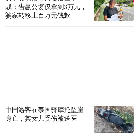
战：告赢公婆仅拿到3万元，
婆家转移上百万元钱款
中国游客在泰国骑摩托坠崖
身亡，其女儿受伤被送医