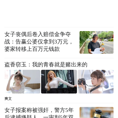
女子丧偶后卷入赔偿金争夺
战：告赢公婆仅拿到3万元，
婆家转移上百万元钱款
盗香窃玉：我的青春就是赌出来的
爽文
女子报案称被强奸，警方5年
后逮捕嫌疑人，一审判5年双