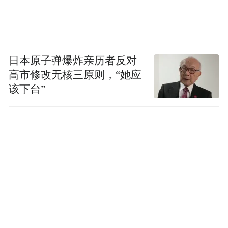
各小组与会者们结合自身的工作实际和实践
日本原子弹爆炸亲历者反对
中遇到的具体问题，积极交流，开展了头脑
高市修改无核三原则，“她应
风暴，并选派代表依次分享。本次沙龙继续
该下台”
设置了“惠才赋能·我想说”环节，鼓励人才和
人才工作者们畅所欲言，提出宝贵的意见和
建议。