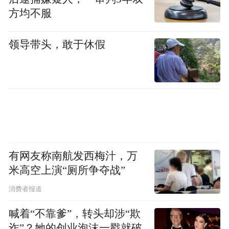
方均不服
在“沙龙小组讨论”环节，来自不同领域的人
才、人力资源机构和党委政府人才工作者围
领导带头，敢于休假
绕“人力资源产业协同优化人才生态”主题，
所延伸的“如何利用好人力资源产业市场化资
源与人才服务产品创新资源”“如何发挥中介
服务机构力量开拓招才引智渠道”“如何通过
专业化服务提升人才服务质效”以及青岛市招
才引智工作中存在的问题和意见建议，进行
分组研讨。
有网友称南航发西梅汁，万
米高空上演“厕所争夺战”
消费者报道
喊着“不靠爹”，转头却涉“欺
诈”？她的创业泡沫一戳就破