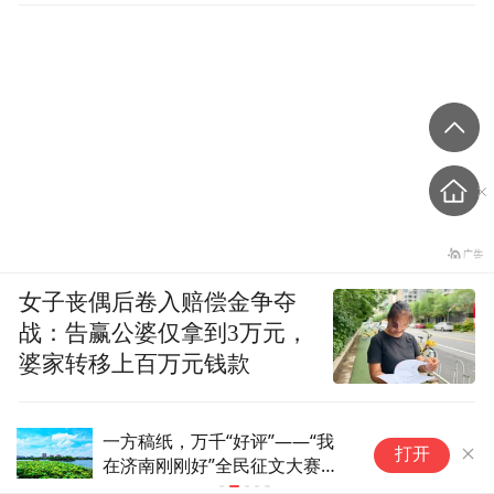
女子丧偶后卷入赔偿金争夺
战：告赢公婆仅拿到3万元，
婆家转移上百万元钱款
多元评价识良医，济南用“新方
安诺其：选
打开
子”治了“老难题”