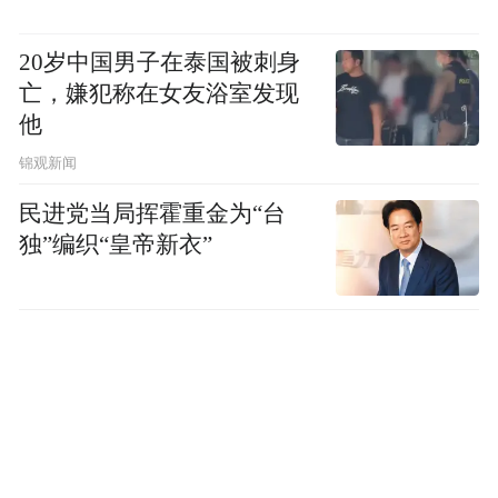
20岁中国男子在泰国被刺身
亡，嫌犯称在女友浴室发现
他
锦观新闻
民进党当局挥霍重金为“台
独”编织“皇帝新衣”