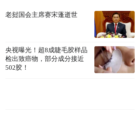
老挝国会主席赛宋蓬逝世
发展既有优势，一贯谋在先、干在前的青岛
已经进一步厘清了低空经济发展的产业蓝
图。在《青岛市促进低空经济高质量发展实
央视曝光！超8成睫毛胶样品
施方案》中，便在现有基础上划出全域联动
检出致癌物，部分成分接近
的产业布局：
502胶！
以通用航空产业园莱西园区、即墨园区为低
空经济提升区，以平度市旧店航空飞行小镇
以青岛胶东临空经
为低空无人驾驶试验区，
济示范区、古镇口核心区、城阳低空试飞试
验场及市南、市北、李沧、崂山为低空经济
生态区
，打造立足半岛、辐射全国、面向国