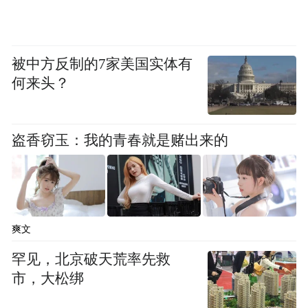
在通用航空方面之外，无人机物流也是各大
城市布局低空经济发展的重要领域，例如，
被中方反制的7家美国实体有
低空物流配送应用场景由苏州工业园区低空
何来头？
经济产业发展有限公司联合苏州港航集团与
航天时代飞鹏共同打造，创新模式极大地提
盗香窃玉：我的青春就是赌出来的
升了园区内的物流效率和便捷性。
其背后是科创技术的成熟和物联网发展的支
撑，让无人机能够在城市或区域内进行高
爽文
效、精准的货物配送，这不仅提高物流效
率、降低成本，还能为电子商务等行业的发
罕见，北京破天荒率先救
市，大松绑
展提供有力支撑。