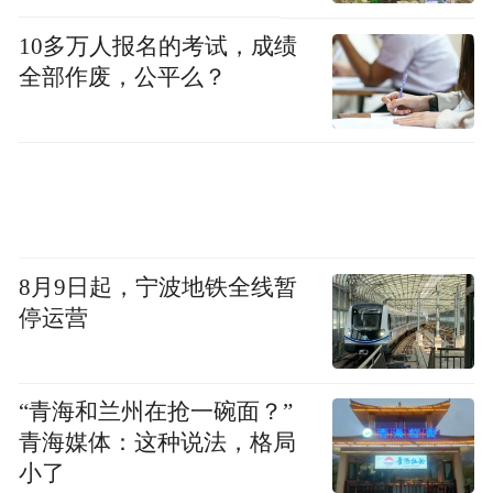
此外，“低空+旅游”的场景应用也可以成为青
10多万人报名的考试，成绩
岛旅游市场的新热点。以城市景区为基础，
全部作废，公平么？
以低空旅游为优势开发更多特色旅游项目，
如空中观光、空中婚礼、空中探险等旅游体
验，以丰富城市的旅游产品体系，推动旅游
业的转型升级。
而对于更具城市特色的“低空+海洋”应用场
8月9日起，宁波地铁全线暂
“打造跨海运输、邮轮接
景，青岛则特别提出
停运营
驳、滨海旅游等海洋特色示范场景”“打造海
洋特色低空应用样板”
，勾画出独具青岛特色
“青海和兰州在抢一碗面？”
的“天空之城”远景。
青海媒体：这种说法，格局
小了
当然，作为战略性新兴产业一片新蓝海的低