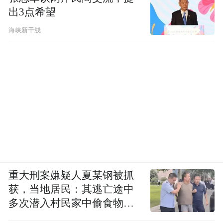
出3点希望
海峡新干线
重大刑案嫌疑人夏某钢被抓
获，当地居民：其逃亡途中
多次潜入村民家中偷食物被
发现