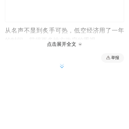
从名声不显到炙手可热，低空经济用了一年
的时间，获得更多地方政府的重视。
点击展开全文
早在2024年全国两会，“低空经济”首次被写
举报
进《政府工作报告》。年底，国家发展改革
委宣布设立低空经济发展司，负责拟订并组
织实施低空经济发展战略和中长期发展规
划，低空经济成为顶层设计的重要一环。
目前，全国各地摸索低空经济发展的方向，
主要围绕着低空飞行器制造以及应用场景等