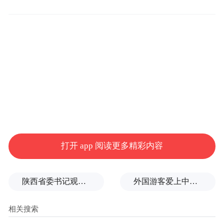
领域重点发力。而无论是在产业基础还是在
应用场景的拓展上，青岛都在积极探索。
低空经济虽然“飞”于空中，根基却落在“地”
上，托起低空经济多维度发展的，无疑是产
业基础。而无论是大数据、物联网、新材料
等领域都是青岛正在重点布局的新兴产业，
这座城市正在不断凝聚起“抢跑”这一赛道的
资本。
打开 app 阅读更多精彩内容
其中夯实的产业基础成为青岛打出低空经济
发展的一张“王牌”，青岛集聚了空客H135直
陕西省委书记观摩直播带货，同董宇辉交流
外国游客爱上中国旅拍、汉服和美甲
升机总装线项目、万丰钻石飞机等整机制造
企业，在软件方面有中科星图智慧等企业；