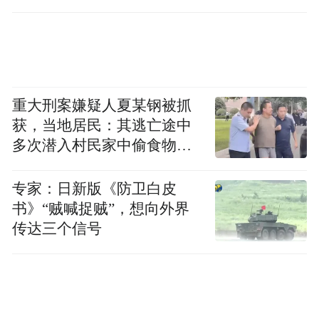
空经济要实现百亿级的低空经济发展目标，
还是需要从云端落到普通消费者身边，去赋
能与市民百姓生活息息相关、同频共振的落
地场景，这也是青岛低空经济可持续发展的
重大刑案嫌疑人夏某钢被抓
关键所在。
获，当地居民：其逃亡途中
多次潜入村民家中偷食物被
“特别声明：以上作品内容(包括在内的视频、图片或音
发现
频)为凤凰网旗下自媒体平台“大风号”用户上传并发
专家：日新版《防卫白皮
布，本平台仅提供信息存储空间服务。
Notice: The content above (including the videos,
书》“贼喊捉贼”，想向外界
pictures and audios if any) is uploaded and posted
传达三个信号
by the user of Dafeng Hao, which is a social media
platform and merely provides information storage
space services.”